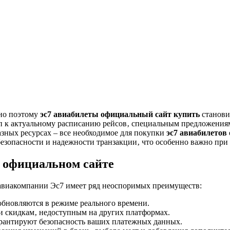
нно поэтому
эс7 авиабилеты официальный сайт купить
станови
 к актуальному расписанию рейсов‚ специальным предложениям
азных ресурсах – все необходимое для покупки
эс7 авиабилетов
 безопасности и надежности транзакции‚ что особенно важно пр
 официальном сайте
авиакомпании Эс7 имеет ряд неоспоримых преимуществ:
обновляются в режиме реального времени.
 скидкам‚ недоступным на других платформах.
рантируют безопасность ваших платежных данных.