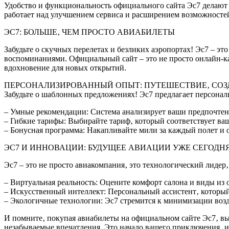
Удобство и функциональность официального сайта Эс7 делают 
работает над улучшением сервиса и расширением возможностей
ЭС7: БОЛЬШЕ‚ ЧЕМ ПРОСТО АВИАБИЛЕТЫ
Забудьте о скучных перелетах и безликих аэропортах! Эс7 – эт
воспоминаниями. Официальный сайт – это не просто онлайн-ка
вдохновение для новых открытий.
ПЕРСОНАЛИЗИРОВАННЫЙ ОПЫТ: ПУТЕШЕСТВИЕ‚ СОЗ
Забудьте о шаблонных предложениях! Эс7 предлагает персонал
– Умные рекомендации: Система анализирует ваши предпочтени
– Гибкие тарифы: Выбирайте тариф‚ который соответствует ва
– Бонусная программа: Накапливайте мили за каждый полет и 
ЭС7 И ИННОВАЦИИ: БУДУЩЕЕ АВИАЦИИ УЖЕ СЕГОДН
Эс7 – это не просто авиакомпания‚ это технологический лидер
– Виртуальная реальность: Оцените комфорт салона и виды из 
– Искусственный интеллект: Персональный ассистент‚ который
– Экологичные технологии: Эс7 стремится к минимизации воз
И помните‚ покупая авиабилеты на официальном сайте Эс7‚ вы 
незабываемые впечатления. Это начало вашего приключения‚ и