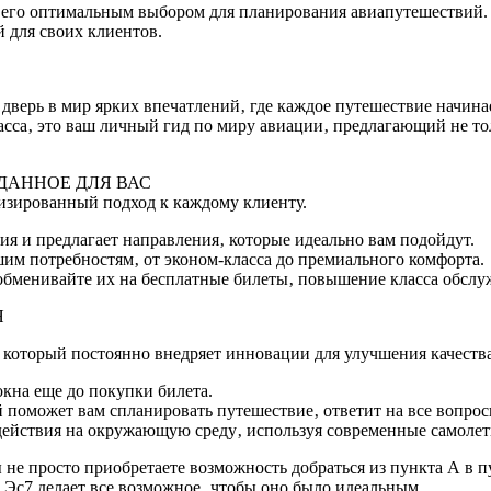
его оптимальным выбором для планирования авиапутешествий. В
 для своих клиентов.
о дверь в мир ярких впечатлений‚ где каждое путешествие начин
сса‚ это ваш личный гид по миру авиации‚ предлагающий не то
ДАННОЕ ДЛЯ ВАС
изированный подход к каждому клиенту.
я и предлагает направления‚ которые идеально вам подойдут.
шим потребностям‚ от эконом-класса до премиального комфорта.
обменивайте их на бесплатные билеты‚ повышение класса обслу
Я
‚ который постоянно внедряет инновации для улучшения качеств
окна еще до покупки билета.
 поможет вам спланировать путешествие‚ ответит на все вопро
действия на окружающую среду‚ используя современные самолет
не просто приобретаете возможность добраться из пункта А в пу
 Эс7 делает все возможное‚ чтобы оно было идеальным.