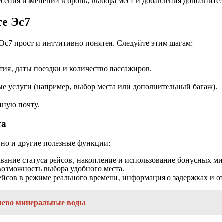
ения изменений в бронь‚ выбора мест и добавления дополнител
те Эс7
Эс7 прост и интуитивно понятен. Следуйте этим шагам:
ия‚ даты поездки и количество пассажиров.
е услуги (например‚ выбор места или дополнительный багаж).
нную почту.
та
 но и другие полезные функции:
ание статуса рейсов‚ накопление и использование бонусных ми
возможность выбора удобного места.
ейсов в режиме реального времени‚ информация о задержках и о
ешево минеральные воды