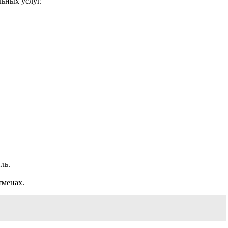
ьных услуг.
ль.
тменах.