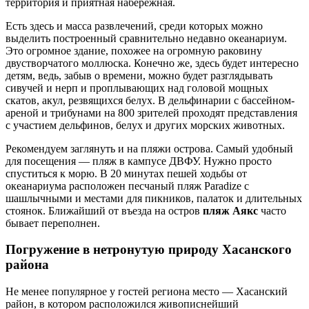
территория и приятная набережная.
Есть здесь и масса развлечений, среди которых можно
выделить построенный сравнительно недавно океанариум.
Это огромное здание, похожее на огромную раковину
двустворчатого моллюска. Конечно же, здесь будет интересно
детям, ведь, забыв о времени, можно будет разглядывать
сивучей и нерп и проплывающих над головой мощных
скатов, акул, резвящихся белух. В дельфинарии с бассейном-
ареной и трибунами на 800 зрителей проходят представления
с участием дельфинов, белух и других морских животных.
Рекомендуем заглянуть и на пляжи острова. Самый удобный
для посещения — пляж в кампусе ДВФУ. Нужно просто
спуститься к морю. В 20 минутах пешей ходьбы от
океанариума расположен песчаный пляж Paradize с
шашлычными и местами для пикников, палаток и длительных
стоянок. Ближайший от въезда на остров
пляж Аякс
часто
бывает переполнен.
Погружение в нетронутую природу Хасанского
района
Не менее популярное у гостей региона место — Хасанский
район, в котором расположился живописнейший