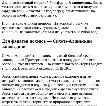
Дальневосточный морской биосферный заповедник
. Здесь
можно понежиться на пляжах с золотым песком и получить
заряд энергии и счастья на год вперед, разместившись на
одной из комфортных баз отдыха.
И опять вокруг дикая природа! На морской прогулке
путешественники смогут увидеть дальневосточного тюленя,
живописные скалистые утесы и искупаться в голубой воде.
Для фанатов походов — Сихотэ-Алиньский
заповедник
Сихотэ-Алинский заповедник — самый большой среди
заповедников Приморского края, его площадь составляет
более 400 тысяч гектаров. Эта уникальная территория входит
в Список Всемирного наследия ЮНЕСКО.
Здесь горожане, привыкшие к смогу, выхлопам и дыму
перерабатывающих заводов, смогут надышаться кристально
чистым воздухом и изучить удивительную природу — ведь
заповедник расположен в пределах ареала амурского тигра.
Здесь ведутся самые обширные и многолетние научные
исследования этого хищника. Не только тигра можно
встретить на территории этого природного парка, тут