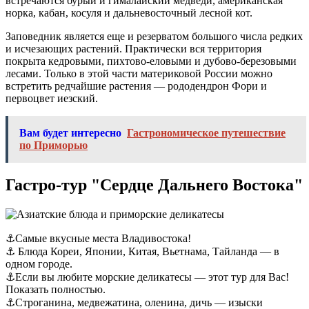
встречаются бурый и гималайский медведи, американская
норка, кабан, косуля и дальневосточный лесной кот.
Заповедник является еще и резерватом большого числа редких
и исчезающих растений. Практически вся территория
покрыта кедровыми, пихтово-еловыми и дубово-березовыми
лесами. Только в этой части материковой России можно
встретить редчайшие растения — рододендрон Фори и
первоцвет иезский.
Вам будет интересно
Гастрономическое путешествие
по Приморью
Гастро-тур "Сердце Дальнего Востока"
⚓Самые вкусные места Владивостока!
⚓ Блюда Кореи, Японии, Китая, Вьетнама, Тайланда — в
одном городе.
⚓Если вы любите морские деликатесы — этот тур для Вас!
Показать полностью.
⚓Строганина, медвежатина, оленина, дичь — изыски