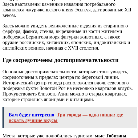
Здесь выставлены каменные изваяния погребального
комплекса чжурчженьского князя Эсыкуя, датированные XII
веком.
Здесь можно увидеть великолепные изделия из старинного
фарфора, фаянса, стекла, вырезанные из кости жителями
побережья Берингова моря фигурки животных, а также
оружие российских, китайских, японских, индокитайских и
английских воинов, начиная с XVII столетия.
Где сосредоточены достопримечательности
Основные достопримечательности, которые стоит увидеть,
сосредоточены в пределах центра по береговой линии.
Исторический центр города расположился вдоль северного
побережья бухты Золотой Рог на несколько кварталов вглубь.
Прочувствовать близость Азии можно в старых кварталах,
которые строились японцами и китайцами.
Вам будет интересно
Три города — одна пицца: где
искать лучшие вкусы
Места, которые уже полюбились туристам:
мыс Тобизина
,