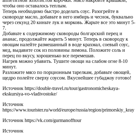
аппетитной золотистой корочки. Мясо накройте крышкой,
чтобы оно оставалось теплым.
Теперь необходимо быстро доделать соус. Разогрейте в
сковороде масло, добавьте в него имбирь и чеснок, буквально
через секунд 20 киньте лук и морковь. Жарьте все это минут 5-
7.
Добавьте к содержимому сковороды болгарский перец и
ананас, продолжайте жарить 5 минут. Теперь в сковороду к
овощам налейте размешанный в воде крахмал, соевый соус,
мед, выдавите сок из половины лимона. Положите соль и
перец по вкусу, хорошенько все перемешав.
Нагрев можно убавить. Тушите овощи на слабом огне 8-10
минут.
Разложите мясо по порционным тарелкам, добавьте овощей,
щедро полейте сверху соусом. Вкуснейшее губаджоу готово!
Источник
https://double-travel.ru/tour/gastronomicheskaya-
ekskursiya-vo-vladivostoke/
Источник
https://www.tourister.ru/world/europe/russia/region/primorskiy_kray
Источник
https://vk.com/gurmanofftour
Источник