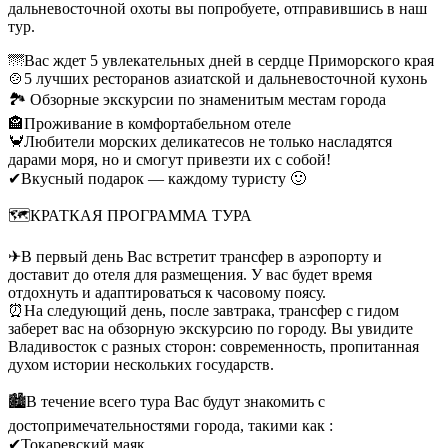
дальневосточной охоты вы попробуете, отправившись в наш
тур.
🌁Вас ждет 5 увлекательных дней в сердце Приморского края
🍲5 лучших ресторанов азиатской и дальневосточной кухонь
🏞 Обзорные экскурсии по знаменитым местам города
🏤Проживание в комфортабельном отеле
🦀Любители морских деликатесов не только насладятся
дарами моря, но и смогут привезти их с собой!
✔Вкусный подарок — каждому туристу 🙂
🗺КРАТКАЯ ПРОГРАММА ТУРА
✈В первый день Вас встретит трансфер в аэропорту и
доставит до отеля для размещения. У вас будет время
отдохнуть и адаптироваться к часовому поясу.
⏰На следующий день, после завтрака, трансфер с гидом
заберет вас на обзорную экскурсию по городу. Вы увидите
Владивосток с разных сторон: современность, пропитанная
духом истории нескольких государств.
🏙В течение всего тура Вас будут знакомить с
достопримечательностями города, такими как :
✔Токаревский маяк ,