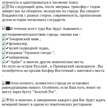
отдохнуть и адаптироваться к часовому поясу.
На следующий день, после завтрака, трансфер с гидом
заберет вас на обзорную экскурсию по городу. Вы увидите
Владивосток с разных сторон: современность, пропитанная
духом истории нескольких государств.
В течение всего тура Вас будут знакомить с
достопримечательностями города, такими как :
Токаревский маяк ,
фуникулер,
музей подводной лодки,
видовая "Орлиное гнездо ",
набережная,
"Арбат" и многие другие живописные места.
По пути на остров Русский , в Приморский океанариум , Вы
полюбуетесь на пролив Босфор Восточный с вантового моста
.
Огни ночного, холмистого города не оставляют
равнодушными никого. Особенно, если Ваш путь лежит по
мосту через бухту "Золотой Рог".
Ну и конечно, в завершении каждого дня Вас будет ждать
вечерний банкет в одном из тематических ресторанов.