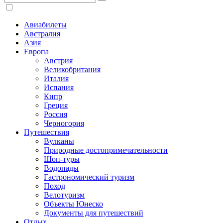
Авиабилеты
Австралия
Азия
Европа
Австрия
Великобритания
Италия
Испания
Кипр
Греция
Россия
Черногория
Путешествия
Вулканы
Природные достопримечательности
Шоп-туры
Водопады
Гастрономический туризм
Поход
Велотуризм
Объекты Юнеско
Документы для путешествий
Отдых