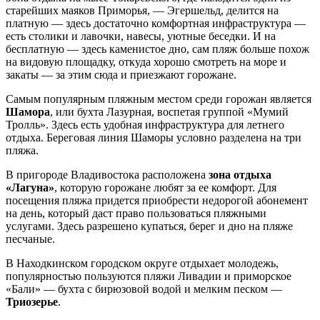
старейших маяков Приморья, — Эгершельд, делится на
платную — здесь достаточно комфортная инфраструктура —
есть столики и лавочки, навесы, уютные беседки. И на
бесплатную — здесь каменистое дно, сам пляж больше похож
на видовую площадку, откуда хорошо смотреть на море и
закаты — за этим сюда и приезжают горожане.
Самым популярным пляжным местом среди горожан является
Шамора
, или бухта Лазурная, воспетая группой «Мумий
Тролль». Здесь есть удобная инфраструктура для летнего
отдыха. Береговая линия Шаморы условно разделена на три
пляжа.
В пригороде Владивостока расположена
зона отдыха
«Лагуна»
, которую горожане любят за ее комфорт. Для
посещения пляжа придется приобрести недорогой абонемент
на день, который даст право пользоваться пляжными
услугами. Здесь разрешено купаться, берег и дно на пляже
песчаные.
В Находкинском городском округе отдыхает молодежь,
популярностью пользуются пляжи Ливадии и приморское
«Бали» — бухта с бирюзовой водой и мелким песком —
Триозерье
.