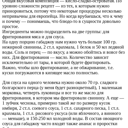
Общая вкусовая композиция — кисло-сладко-островатая. По
уровню сложности рецепт — из тех, к которым нужно
приноровиться, потому что некоторые процедуры несколько
непривычны для европейца. Но когда врубаешься, что к чему
и почему — понимаешь, что блюдо-то в сущности довольно
простое.
Ингредиенты можно подразделить на две группы: для
фритирования мяса и для соуса.
На одну порцию габаджоу нам нужно чуть больше 100 гр.
нежирной свинины, 2 ст.л. крахмала, 1 белок и 50 мл ледяной
воды. Соль и перец — по вкусу, а можно обойтись и вовсе без
них. Для фритирования — масло. Количество зависит
исключительно от тары, в которой будете фритировать.
Важно, чтобы шло фритирование, а не обжаривание, т.е.
куски погружаются в кипящее масло полностью.
Для соуса на одного человека нужно около 70 гр. сладкого
болгарского перца (у меня будет разноцветный), 1 маленькая
морковка, четверть луковицы и все то же масло для
фритирования, в котором мы фритировали свинину. А еще —
1 зубчик чеснока, примерно такой же по размеру кусок
имбиря, 2 ст.л. соевого соуса, 1 ст.л. сахарного песка, 1 ст.л.
крахмала, 1 ст.л. рисового уксуса (или яблочного, а винного
— меньше), и 150-250 мл холодной воды. В состав овощного
соуса для габаджоу часто входят также ананас и проростки