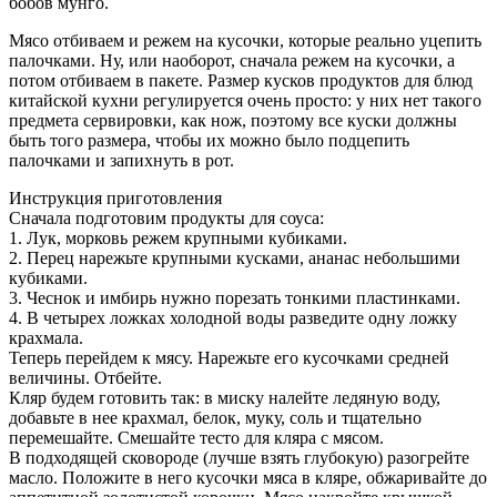
бобов мунго.
Мясо отбиваем и режем на кусочки, которые реально уцепить
палочками. Ну, или наоборот, сначала режем на кусочки, а
потом отбиваем в пакете. Размер кусков продуктов для блюд
китайской кухни регулируется очень просто: у них нет такого
предмета сервировки, как нож, поэтому все куски должны
быть того размера, чтобы их можно было подцепить
палочками и запихнуть в рот.
Инструкция приготовления
Сначала подготовим продукты для соуса:
1. Лук, морковь режем крупными кубиками.
2. Перец нарежьте крупными кусками, ананас небольшими
кубиками.
3. Чеснок и имбирь нужно порезать тонкими пластинками.
4. В четырех ложках холодной воды разведите одну ложку
крахмала.
Теперь перейдем к мясу. Нарежьте его кусочками средней
величины. Отбейте.
Кляр будем готовить так: в миску налейте ледяную воду,
добавьте в нее крахмал, белок, муку, соль и тщательно
перемешайте. Смешайте тесто для кляра с мясом.
В подходящей сковороде (лучше взять глубокую) разогрейте
масло. Положите в него кусочки мяса в кляре, обжаривайте до