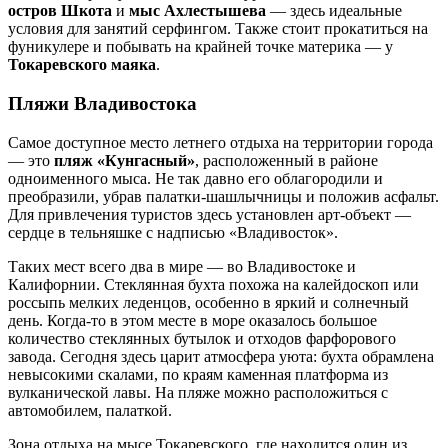
остров Шкота
и
мыс Ахлестышева
— здесь идеальные
условия для занятий серфингом. Также стоит прокатиться на
фуникулере и побывать на крайней точке материка — у
Токаревского маяка
.
Пляжи Владивостока
Самое доступное место летнего отдыха на территории города
— это
пляж «Кунгасный»
, расположенный в районе
одноименного мыса. Не так давно его облагородили и
преобразили, убрав палатки-шашлычницы и положив асфальт.
Для привлечения туристов здесь установлен арт-объект —
сердце в тельняшке с надписью «Владивосток».
Таких мест всего два в мире — во Владивостоке и
Калифорнии. Стеклянная бухта похожа на калейдоскоп или
россыпь мелких леденцов, особенно в яркий и солнечный
день. Когда-то в этом месте в море оказалось большое
количество стеклянных бутылок и отходов фарфорового
завода. Сегодня здесь царит атмосфера уюта: бухта обрамлена
невысокими скалами, по краям каменная платформа из
вулканической лавы. На пляже можно расположиться с
автомобилем, палаткой.
Зона отдыха на мысе Токаревского, где находится один из