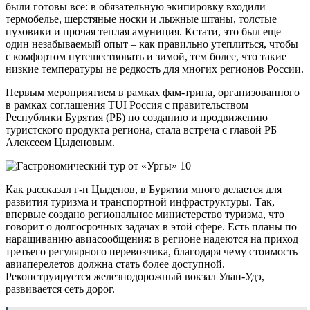
были готовы все: в обязательную экипировку входили
термобелье, шерстяные носки и лыжные штаны, толстые
пуховики и прочая теплая амуниция. Кстати, это был еще
один незабываемый опыт – как правильно утеплиться, чтобы
с комфортом путешествовать и зимой, тем более, что такие
низкие температуры не редкость для многих регионов России.
Первым мероприятием в рамках фам-трипа, организованного
в рамках соглашения TUI Россия с правительством
Республики Бурятия (РБ) по созданию и продвижению
туристского продукта региона, стала встреча с главой РБ
Алексеем Цыденовым.
Как рассказал г-н Цыденов, в Бурятии много делается для
развития туризма и транспортной инфраструктуры. Так,
впервые создано региональное министерство туризма, что
говорит о долгосрочных задачах в этой сфере. Есть планы по
наращиванию авиасообщения: в регионе надеются на приход
третьего регулярного перевозчика, благодаря чему стоимость
авиаперелетов должна стать более доступной.
Реконструируется железнодорожный вокзал Улан-Удэ,
развивается сеть дорог.