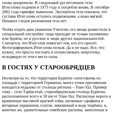
снова захоронили. В следующий раз нетленное тело
Итигэлова подняли в 1973 году и погребли вновь. В сентябре
2002 года саркофаг выкопали. Экспертиза тела показала, что
суставы Итигэлова остались подвижными, а кожа мягкой.
Никаких следов разложения тела нет.
Чтобы отдать дань уважения Учителю, его мощи разместили в
специальной постройке: сюда приходят не только паломники
или буряты, но и русские и люди других национальностей.
Считается, что Итигэлов помогает тем, кто его просит.
Фотографировать Итигэлова нельзя. Да и не надо. Все, что
нужно, это просто постоять и почувствовать энергетику,
исходящую от этого места силы.
В ГОСТЯХ У СТАРООБРЯДЦЕВ
Несмотря на то, что территория Бурятии сопоставима по
площади с территорией Германии, много точек притяжения
находится недалеко от столицы региона – Улан-Удэ. Пример
тому – село Тарбагатай, старообрядческая столица Бурятии,
расположенное всего в 50 км от Улан-Удэ. Расписные ворота и
крашенные масляной краской избы, шелковые сарафаны и
янтарные украшения, платок, завязанный в виде тюрбана, и,
конечно же, удивительные семейские распевы, занесенные в