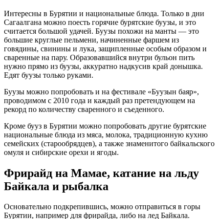
Интересны в Бурятии и национальные блюда. Только в дни
Сагаалгана можно поесть горячие бурятские буузы, и это
считается большой удачей. Буузы похожи на манты — это
большие круглые пельмени, начиненные фаршем из
говядины, свинины и лука, защипленные особым образом и
сваренные на пару. Образовавшийся внутри бульон пить
нужно прямо из буузы, аккуратно надкусив край донышка.
Едят буузы только руками.
Буузы можно попробовать и на фестивале «Буузын баяр»,
проводимом с 2010 года и каждый раз претендующем на
рекорд по количеству сваренного и съеденного.
Кроме бууз в Бурятии можно попробовать другие бурятские
национальные блюда из мяса, молока, традиционную кухню
семейских (старообрядцев), а также знаменитого байкальского
омуля и сибирские орехи и ягоды.
Фрирайд на Мамае, катание на льду
Байкала и рыбалка
Основательно подкрепившись, можно отправиться в горы
Бурятии, например для фрирайда, либо на лед Байкала.