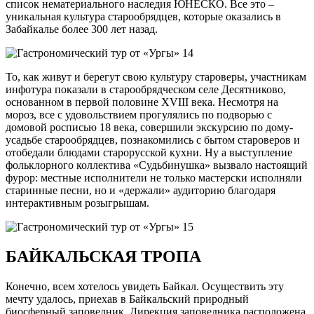
список нематериального наследия ЮНЕСКО. Все это –
уникальная культура старообрядцев, которые оказались в
Забайкалье более 300 лет назад.
То, как живут и берегут свою культуру староверы, участникам
инфотура показали в старообрядческом селе Десятниково,
основанном в первой половине XVIII века. Несмотря на
мороз, все с удовольствием прогулялись по подворью с
домовой росписью 18 века, совершили экскурсию по дому-
усадьбе старообрядцев, познакомились с бытом староверов и
отобедали блюдами старорусской кухни. Ну а выступление
фольклорного коллектива «Судьбинушка» вызвало настоящий
фурор: местные исполнители не только мастерски исполняли
старинные песни, но и «держали» аудиторию благодаря
интерактивным розыгрышам.
БАЙКАЛЬСКАЯ ТРОПА
Конечно, всем хотелось увидеть Байкал. Осуществить эту
мечту удалось, приехав в Байкальский природный
биосферный заповедник. Дирекция заповедника расположена