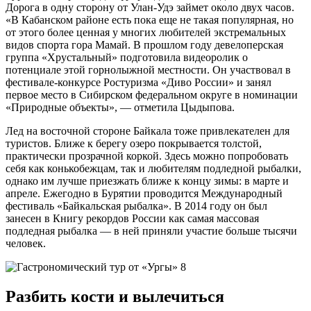
Дорога в одну сторону от Улан-Удэ займет около двух часов.
«В Кабанском районе есть пока еще не такая популярная, но
от этого более ценная у многих любителей экстремальных
видов спорта гора Мамай. В прошлом году девелоперская
группа «Хрустальный» подготовила видеоролик о
потенциале этой горнолыжной местности. Он участвовал в
фестивале-конкурсе Ростуризма «Диво России» и занял
первое место в Сибирском федеральном округе в номинации
«Природные объекты», — отметила Цыдыпова.
Лед на восточной стороне Байкала тоже привлекателен для
туристов. Ближе к берегу озеро покрывается толстой,
практически прозрачной коркой. Здесь можно попробовать
себя как конькобежцам, так и любителям подледной рыбалки,
однако им лучше приезжать ближе к концу зимы: в марте и
апреле. Ежегодно в Бурятии проводится Международный
фестиваль «Байкальская рыбалка». В 2014 году он был
занесен в Книгу рекордов России как самая массовая
подледная рыбалка — в ней приняли участие больше тысячи
человек.
Разбить кости и вылечиться