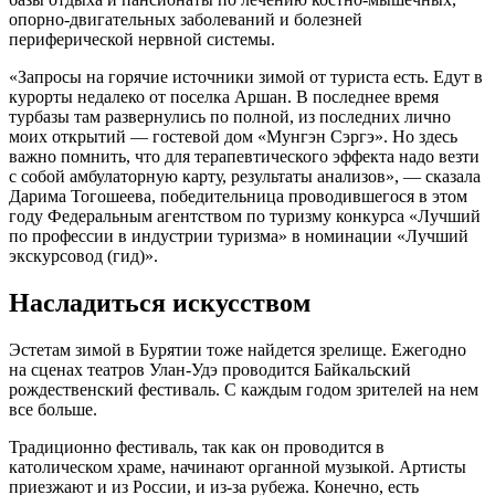
опорно-двигательных заболеваний и болезней
периферической нервной системы.
«Запросы на горячие источники зимой от туриста есть. Едут в
курорты недалеко от поселка Аршан. В последнее время
турбазы там развернулись по полной, из последних лично
моих открытий — гостевой дом «Мунгэн Сэргэ». Но здесь
важно помнить, что для терапевтического эффекта надо везти
с собой амбулаторную карту, результаты анализов», — сказала
Дарима Тогошеева, победительница проводившегося в этом
году Федеральным агентством по туризму конкурса «Лучший
по профессии в индустрии туризма» в номинации «Лучший
экскурсовод (гид)».
Насладиться искусством
Эстетам зимой в Бурятии тоже найдется зрелище. Ежегодно
на сценах театров Улан-Удэ проводится Байкальский
рождественский фестиваль. С каждым годом зрителей на нем
все больше.
Традиционно фестиваль, так как он проводится в
католическом храме, начинают органной музыкой. Артисты
приезжают и из России, и из-за рубежа. Конечно, есть