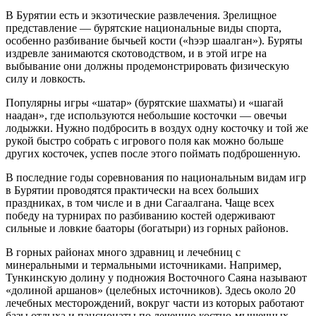
В Бурятии есть и экзотические развлечения. Зрелищное
представление — бурятские национальные виды спорта,
особенно разбивание бычьей кости («hээр шаалган»). Буряты
издревле занимаются скотоводством, и в этой игре на
выбывание они должны продемонстрировать физическую
силу и ловкость.
Популярны игры «шатар» (бурятские шахматы) и «шагай
наадан», где используются небольшие косточки — овечьи
лодыжки. Нужно подбросить в воздух одну косточку и той же
рукой быстро собрать с игрового поля как можно больше
других косточек, успев после этого поймать подброшенную.
В последние годы соревнования по национальным видам игр
в Бурятии проводятся практически на всех больших
праздниках, в том числе и в дни Сагаалгана. Чаще всех
победу на турнирах по разбиванию костей одерживают
сильные и ловкие бааторы (богатыри) из горных районов.
В горных районах много здравниц и лечебниц с
минеральными и термальными источниками. Например,
Тункинскую долину у подножия Восточного Саяна называют
«долиной аршанов» (целебных источников). Здесь около 20
лечебных месторождений, вокруг части из которых работают
базы отдыха и пансионаты по лечению костно-мышечных,