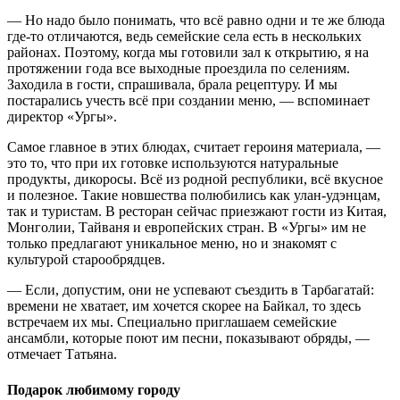
— Но надо было понимать, что всё равно одни и те же блюда
где-то отличаются, ведь семейские села есть в нескольких
районах. Поэтому, когда мы готовили зал к открытию, я на
протяжении года все выходные проездила по селениям.
Заходила в гости, спрашивала, брала рецептуру. И мы
постарались учесть всё при создании меню, — вспоминает
директор «Ургы».
Самое главное в этих блюдах, считает героиня материала, —
это то, что при их готовке используются натуральные
продукты, дикоросы. Всё из родной республики, всё вкусное
и полезное. Такие новшества полюбились как улан-удэнцам,
так и туристам. В ресторан сейчас приезжают гости из Китая,
Монголии, Тайваня и европейских стран. В «Ургы» им не
только предлагают уникальное меню, но и знакомят с
культурой старообрядцев.
— Если, допустим, они не успевают съездить в Тарбагатай:
времени не хватает, им хочется скорее на Байкал, то здесь
встречаем их мы. Специально приглашаем семейские
ансамбли, которые поют им песни, показывают обряды, —
отмечает Татьяна.
Подарок любимому городу