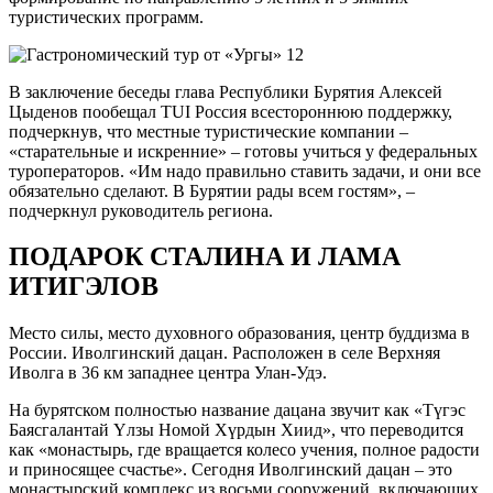
туристических программ.
В заключение беседы глава Республики Бурятия Алексей
Цыденов пообещал TUI Россия всестороннюю поддержку,
подчеркнув, что местные туристические компании –
«старательные и искренние» – готовы учиться у федеральных
туроператоров. «Им надо правильно ставить задачи, и они все
обязательно сделают. В Бурятии рады всем гостям», –
подчеркнул руководитель региона.
ПОДАРОК СТАЛИНА И ЛАМА
ИТИГЭЛОВ
Место силы, место духовного образования, центр буддизма в
России. Иволгинский дацан. Расположен в селе Верхняя
Иволга в 36 км западнее центра Улан-Удэ.
На бурятском полностью название дацана звучит как «Түгэс
Баясгалантай Үлзы Номой Хүрдын Хиид», что переводится
как «монастырь, где вращается колесо учения, полное радости
и приносящее счастье». Сегодня Иволгинский дацан – это
монастырский комплекс из восьми сооружений, включающих