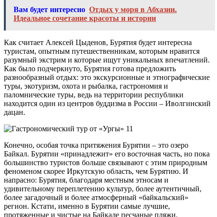
Вам будет интересно
Отдых у моря в Абхазии.
Идеальное сочетание красоты и истории
Как считает Алексей Цыденов, Бурятия будет интересна
туристам, опытным путешественникам, которым нравится
разумный экстрим и которые ищут уникальных впечатлений.
Как было подчеркнуто, Бурятия готова предложить
разнообразный отдых: это экскурсионные и этнографические
туры, экотуризм, охота и рыбалка, гастрономия и
паломнические туры, ведь на территории республики
находится один из центров буддизма в России – Иволгинский
дацан.
Конечно, особая точка притяжения Бурятии – это озеро
Байкал. Бурятии «принадлежит» его восточная часть, но пока
большинство туристов больше связывают с этим природным
феноменом скорее Иркутскую область, чем Бурятию. И
напрасно: Бурятия, благодаря местным этносам и
удивительному переплетению культур, более аутентичный,
более загадочный и более атмосферный «байкальский»
регион. Кстати, именно в Бурятии самые лучшие,
протяженные и чистые на Байкале песчаные пляжи.