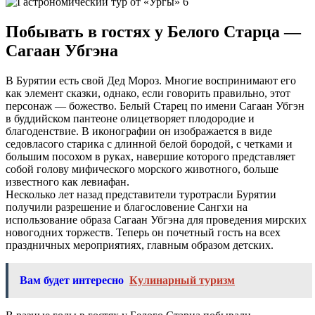
Побывать в гостях у Белого Старца —
Сагаан Убгэна
В Бурятии есть свой Дед Мороз. Многие воспринимают его
как элемент сказки, однако, если говорить правильно, этот
персонаж — божество. Белый Старец по имени Сагаан Убгэн
в буддийском пантеоне олицетворяет плодородие и
благоденствие. В иконографии он изображается в виде
седовласого старика с длинной белой бородой, с четками и
большим посохом в руках, навершие которого представляет
собой голову мифического морского животного, больше
известного как левиафан.
Несколько лет назад представители туротрасли Бурятии
получили разрешение и благословение Сангхи на
использование образа Сагаан Убгэна для проведения мирских
новогодних торжеств. Теперь он почетный гость на всех
праздничных мероприятиях, главным образом детских.
Вам будет интересно
Кулинарный туризм