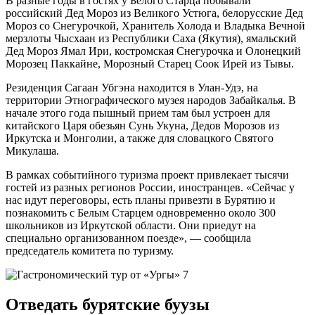
В разные годы в гостях у Белого Старца побывали
российский Дед Мороз из Великого Устюга, белорусские Дед
Мороз со Снегурочкой, Хранитель Холода и Владыка Вечной
мерзлоты Чысхаан из Республики Саха (Якутия), ямальский
Дед Мороз Ямал Ири, костромская Снегурочка и Олонецкий
Морозец Паккайне, Морозный Старец Соок Ирей из Тывы.
Резиденция Сагаан Убгэна находится в Улан-Удэ, на
территории Этнографического музея народов Забайкалья. В
начале этого года пышный прием там был устроен для
китайского Царя обезьян Сунь Укуна, Дедов Морозов из
Иркутска и Монголии, а также для словацкого Святого
Микулаша.
В рамках событийного туризма проект привлекает тысячи
гостей из разных регионов России, иностранцев. «Сейчас у
нас идут переговоры, есть планы привезти в Бурятию и
познакомить с Белым Старцем одновременно около 300
школьников из Иркутской области. Они приедут на
специально организованном поезде», — сообщила
председатель комитета по туризму.
Отведать бурятские буузы