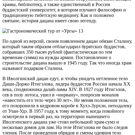
храмы, библиотеку, а также единственный в России
буддистский университет, в котором изучают философию и
традиционную тибетскую медицину. Как и положено
святыне, история дацана имеет свою легенду.
По одной из версий, своим появлением дацан обязан Сталину,
который таким образом отблагодарил бурятских буддистов,
собравших 350 тысяч рублей (фантастическая по тем
временам сумма) на нужды армии. Постановление о
строительстве дацана вышло в 1945 году. Так что иногда храм
называют подарком Сталина.
В Иволгинский дацан едут, и чтобы увидеть нетленное тело
Даши-Доржо Итигэлова, лидера буддистов России начала XX
века, сподвижника далай-ламы XIV. В 1927 году Итигэлов,
сев в позу лотоса, ушел в «нирвану», попросив монахов
«навестить его тело через 30 лет». Не меняя положения тела,
его похоронили в кедровом коробе в Хухэ-Зурхэн, неподалеку
от Улан-Удэ. В 1957 году, к тому моменту, когда покойного
осмотрели в первый раз, на территории нынешнего
Иволгинского дацана уже стоял небольшой храм-сумэ и
несколько домов для лам. На теле Итигэлова не было следов
тления. После проведения обрядов и смены одеяния тело