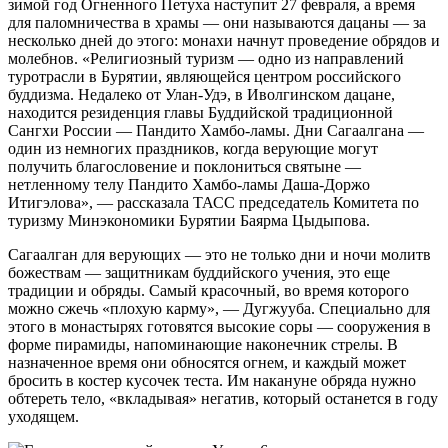
зимой год Огненного Петуха наступит 27 февраля, а время
для паломничества в храмы — они называются дацаны — за
несколько дней до этого: монахи начнут проведение обрядов и
молебнов. «Религиозный туризм — одно из направлений
туротрасли в Бурятии, являющейся центром российского
буддизма. Недалеко от Улан-Удэ, в Иволгинском дацане,
находится резиденция главы Буддийской традиционной
Сангхи России — Пандито Хамбо-ламы. Дни Сагаалгана —
один из немногих праздников, когда верующие могут
получить благословение и поклониться святыне —
нетленному телу Пандито Хамбо-ламы Даша-Доржо
Итигэлова», — рассказала ТАСС председатель Комитета по
туризму Минэкономики Бурятии Баярма Цыдыпова.
Сагаалган для верующих — это не только дни и ночи молитв
божествам — защитникам буддийского учения, это еще
традиции и обряды. Самый красочный, во время которого
можно сжечь «плохую карму», — Дугжууба. Специально для
этого в монастырях готовятся высокие соры — сооружения в
форме пирамиды, напоминающие наконечник стрелы. В
назначенное время они обносятся огнем, и каждый может
бросить в костер кусочек теста. Им накануне обряда нужно
обтереть тело, «вкладывая» негатив, который останется в году
уходящем.