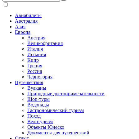
Авиабилеты
Австралия
Азия
Европа
Австрия
Великобритания
Италия
Испания
Кипр
Греция
Россия
Черногория
Путешествия
Вулканы
Природные достопримечательности
Шоп-туры
Водопады
Гастрономический туризм
Поход
Велотуризм
Объекты Юнеско
Документы для путешествий
Отдых