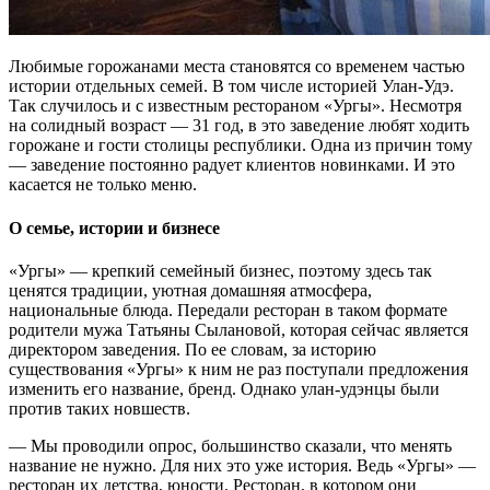
Любимые горожанами места становятся со временем частью
истории отдельных семей. В том числе историей Улан-Удэ.
Так случилось и с известным рестораном «Ургы». Несмотря
на солидный возраст — 31 год, в это заведение любят ходить
горожане и гости столицы республики. Одна из причин тому
— заведение постоянно радует клиентов новинками. И это
касается не только меню.
О семье, истории и бизнесе
«Ургы» — крепкий семейный бизнес, поэтому здесь так
ценятся традиции, уютная домашняя атмосфера,
национальные блюда. Передали ресторан в таком формате
родители мужа Татьяны Сылановой, которая сейчас является
директором заведения. По ее словам, за историю
существования «Ургы» к ним не раз поступали предложения
изменить его название, бренд. Однако улан-удэнцы были
против таких новшеств.
— Мы проводили опрос, большинство сказали, что менять
название не нужно. Для них это уже история. Ведь «Ургы» —
ресторан их детства, юности. Ресторан, в котором они