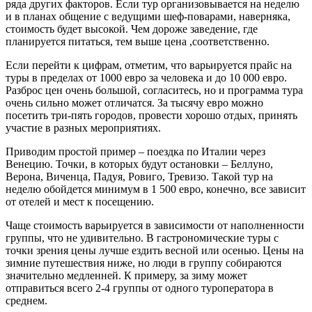
ряда других факторов. Если тур организовывается на неделю
и в планах общение с ведущими шеф-поварами, наверняка,
стоимость будет высокой. Чем дороже заведение, где
планируется питаться, тем выше цена ,соответственно.
Если перейти к цифрам, отметим, что варьируется прайс на
туры в пределах от 1000 евро за человека и до 10 000 евро.
Разброс цен очень большой, согласитесь, но и программа тура
очень сильно может отличатся. За тысячу евро можно
посетить три-пять городов, провести хорошо отдых, принять
участие в разных мероприятиях.
Приводим простой пример – поездка по Италии через
Венецию. Точки, в которых будут остановки – Беллуно,
Верона, Виченца, Падуя, Ровиго, Тревизо. Такой тур на
неделю обойдется минимум в 1 500 евро, конечно, все зависит
от отелей и мест к посещению.
Чаще стоимость варьируется в зависимости от наполненности
группы, что не удивительно. В гастрономические туры с
точки зрения цены лучше ездить весной или осенью. Цены на
зимние путешествия ниже, но люди в группу собираются
значительно медленней. К примеру, за зиму может
отправиться всего 2-4 группы от одного туроператора в
среднем.