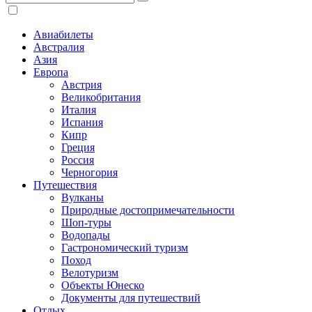
Авиабилеты
Австралия
Азия
Европа
Австрия
Великобритания
Италия
Испания
Кипр
Греция
Россия
Черногория
Путешествия
Вулканы
Природные достопримечательности
Шоп-туры
Водопады
Гастрономический туризм
Поход
Велотуризм
Объекты Юнеско
Документы для путешествий
Отдых