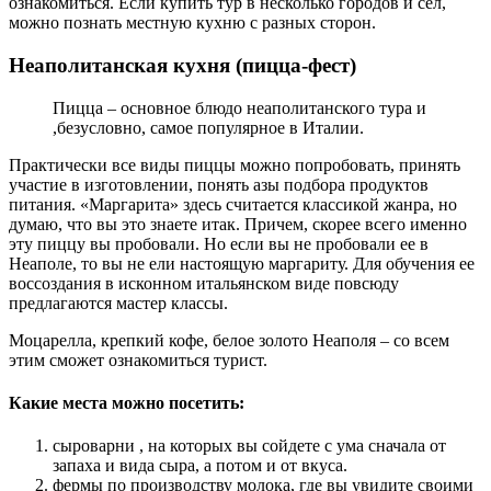
ознакомиться. Если купить тур в несколько городов и сел,
можно познать местную кухню с разных сторон.
Неаполитанская кухня (пицца-фест)
Пицца – основное блюдо неаполитанского тура и
,безусловно, самое популярное в Италии.
Практически все виды пиццы можно попробовать, принять
участие в изготовлении, понять азы подбора продуктов
питания. «Маргарита» здесь считается классикой жанра, но
думаю, что вы это знаете итак. Причем, скорее всего именно
эту пиццу вы пробовали. Но если вы не пробовали ее в
Неаполе, то вы не ели настоящую маргариту. Для обучения ее
воссоздания в исконном итальянском виде повсюду
предлагаются мастер классы.
Моцарелла, крепкий кофе, белое золото Неаполя – со всем
этим сможет ознакомиться турист.
Какие места можно посетить:
сыроварни , на которых вы сойдете с ума сначала от
запаха и вида сыра, а потом и от вкуса.
фермы по производству молока, где вы увидите своими