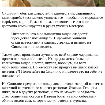
Сицилия – обитель сладостей и удвольствий, связанных с
кулинарией. Здесь можно увидеть все – необычное мороженое
с арбузом, корицей, жасмином, а главное, все это вполне
достойно комбинируется в руках умелых мастеров.
Интересно, что в большинство видов сладостей
здесь добавляют миндаль. Пирожные канноли
стали известными в разных странах, и именно на
Сицилии
они появились.
Также здесь производят лучшие во всей стране марципаны,
просто пальчики оближешь. Их предлагается большое
количество видов, цветов, вкусов, вообщем, на всех
любителей хватит. По качеству это продукт высшего класса,
не верите?! Прилетайте на Сицилию и поверье это на себе, не
пожалеете!
На Сицилии предлагают ликер лимончелло, который является
визитной карточкой во многих регионах Италии. Его цена
ниже, чем в других регионах, и это не может ни радовать.
Этот солнечный остров в Италии богат на многообразие и
обилие видов еды, которую могут отведать туристы.