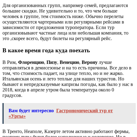
Для организованных групп, например семей, предлагаются
большие скидки. Не удивительно и то, что чем больше
человек в группе, тем стоимость ниже. Обычно перелеты
осуществляются чартерными или регулярными рейсами в
зависимости от предложения туроператора. Если тур
организовывают частные лица или небольшая компания, то
это ,скорее всего, будут билеты на регулярный рейс.
В какое время года куда поехать
В Рим,
Флоренцию
,
Пизу
,
Венецию
,
Верону
лучше
отправляться в демисезонье и на то есть причины. Все дело в
том, что стоимость падает, на улице тепло, но и не жарко.
Итальянская осень и лето теплые для наших туристов. Но
бывают и непредсказуемые капризы погоды, как было у нас в
2018, когда в апреле утром была температура около 0
градусов.
Вам будет интересно
Гастрономический тур от
«Ургы»
В Тренто, Неаполе, Казерте летом активно работают фермы,
поэтому туры будут более наполненные и недорогие. Но в