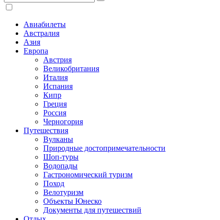
Авиабилеты
Австралия
Азия
Европа
Австрия
Великобритания
Италия
Испания
Кипр
Греция
Россия
Черногория
Путешествия
Вулканы
Природные достопримечательности
Шоп-туры
Водопады
Гастрономический туризм
Поход
Велотуризм
Объекты Юнеско
Документы для путешествий
Отдых