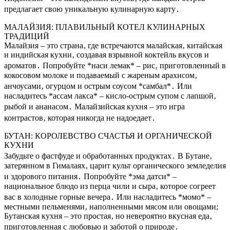
предлагает свою уникальную кулинарную карту․
МАЛАЙЗИЯ: ПЛАВИЛЬНЫЙ КОТЕЛ КУЛИНАРНЫХ
ТРАДИЦИЙ
Малайзия – это страна‚ где встречаются малайская‚ китайская
и индийская кухни‚ создавая взрывной коктейль вкусов и
ароматов․ Попробуйте *наси лемак* – рис‚ приготовленный в
кокосовом молоке и подаваемый с жареным арахисом‚
анчоусами‚ огурцом и острым соусом *самбал*․ Или
насладитесь *ассам лакса* – кисло-острым супом с лапшой‚
рыбой и ананасом․ Малайзийская кухня – это игра
контрастов‚ которая никогда не надоедает․
БУТАН: КОРОЛЕВСТВО СЧАСТЬЯ И ОРГАНИЧЕСКОЙ
КУХНИ
Забудьте о фастфуде и обработанных продуктах․ В Бутане‚
затерянном в Гималаях‚ царит культ органического земледелия
и здорового питания․ Попробуйте *эма датси* –
национальное блюдо из перца чили и сыра‚ которое согреет
вас в холодные горные вечера․ Или насладитесь *момо* –
местными пельменями‚ наполненными мясом или овощами;
Бутанская кухня – это простая‚ но невероятно вкусная еда‚
приготовленная с любовью и заботой о природе․