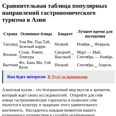
Сравнительная таблица популярных
направлений гастрономического
туризма в Азии
Лучшее время для
Страна
Основные блюда
Бюджет
посещения
Том Ям‚ Пад Тай‚
Таиланд
Низкий
Ноябрь ⎯ Февраль
Зеленый карри
Суши‚ Рамен‚
Средний ⎯
Март — Май‚
Япония
Темпура
Высокий
Сентябрь — Ноябрь
Фо‚ Бань Ми‚ Гой
Вьетнам
Низкий
Сентябрь ⎯ Апрель
Куон
Вам будет интересно
В Тулу за пряниками
Азиатская кухня – это безграничный мир вкусов и ароматов‚
который ждет своих исследователей․ Откройте для себя
новые гастрономические горизонты и позвольте себе
окунутся в культуру и традиции этого удивительного
континента․ Насладитесь каждым моментом вашего
кулинарного путешествия и создайте незабываемые