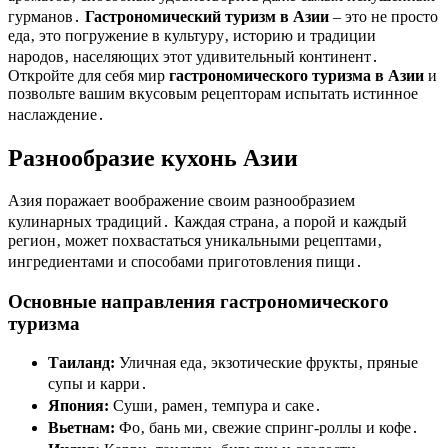
гурманов․
Гастрономический туризм в Азии
– это не просто
еда‚ это погружение в культуру‚ историю и традиции
народов‚ населяющих этот удивительный континент․
Откройте для себя мир
гастрономического туризма в Азии
и
позвольте вашим вкусовым рецепторам испытать истинное
наслаждение․
Разнообразие кухонь Азии
Азия поражает воображение своим разнообразием
кулинарных традиций․ Каждая страна‚ а порой и каждый
регион‚ может похвастаться уникальными рецептами‚
ингредиентами и способами приготовления пищи․
Основные направления гастрономического
туризма
Таиланд:
Уличная еда‚ экзотические фрукты‚ пряные
супы и карри․
Япония:
Суши‚ рамен‚ темпура и саке․
Вьетнам:
Фо‚ бань ми‚ свежие спринг-роллы и кофе․