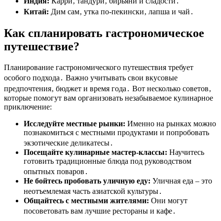
Индия:
Карри‚ тандури‚ бирьяни и сладости․
Китай:
Дим сам‚ утка по-пекински‚ лапша и чай․
Как спланировать гастрономическое
путешествие?
Планирование гастрономического путешествия требует
особого подхода․ Важно учитывать свои вкусовые
предпочтения‚ бюджет и время года․ Вот несколько советов‚
которые помогут вам организовать незабываемое кулинарное
приключение:
Исследуйте местные рынки:
Именно на рынках можно
познакомиться с местными продуктами и попробовать
экзотические деликатесы․
Посещайте кулинарные мастер-классы:
Научитесь
готовить традиционные блюда под руководством
опытных поваров․
Не бойтесь пробовать уличную еду:
Уличная еда – это
неотъемлемая часть азиатской культуры․
Общайтесь с местными жителями:
Они могут
посоветовать вам лучшие рестораны и кафе․