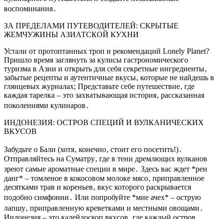
воспоминания․
ЗА ПРЕДЕЛАМИ ПУТЕВОДИТЕЛЕЙ: СКРЫТЫЕ
ЖЕМЧУЖИНЫ АЗИАТСКОЙ КУХНИ
Устали от протоптанных троп и рекомендаций Lonely Planet?
Пришло время заглянуть за кулисы гастрономического
туризма в Азии и открыть для себя секретные ингредиенты‚
забытые рецепты и аутентичные вкусы‚ которые не найдешь в
глянцевых журналах; Представьте себе путешествие‚ где
каждая тарелка – это захватывающая история‚ рассказанная
поколениями кулинаров․
ИНДОНЕЗИЯ: ОСТРОВ СПЕЦИЙ И ВУЛКАНИЧЕСКИХ
ВКУСОВ
Забудьте о Бали (хотя‚ конечно‚ стоит его посетить!)․
Отправляйтесь на Суматру‚ где в тени дремлющих вулканов
зреют самые ароматные специи в мире․ Здесь вас ждет *рен
данг* – томленое в кокосовом молоке мясо‚ приправленное
десятками трав и кореньев‚ вкус которого раскрывается
подобно симфонии․ Или попробуйте *мие ачех* – острую
лапшу‚ приправленную креветками и местными овощами․
Индонезия – это калейдоскоп вкусов‚ где каждый остров