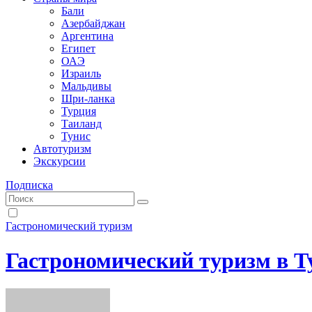
Бали
Азербайджан
Аргентина
Египет
ОАЭ
Израиль
Мальдивы
Шри-ланка
Турция
Таиланд
Тунис
Автотуризм
Экскурсии
Подписка
Гастрономический туризм
Гастрономический туризм в Т