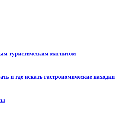
вным туристическим магнитом
ь и где искать гастрономические находки
сы