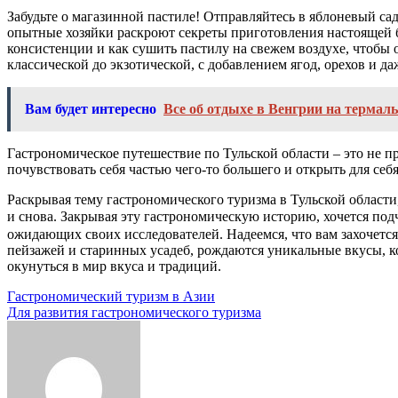
Забудьте о магазинной пастиле! Отправляйтесь в яблоневый са
опытные хозяйки раскроют секреты приготовления настоящей бе
консистенции и как сушить пастилу на свежем воздухе, чтобы 
классической до экзотической, с добавлением ягод, орехов и да
Вам будет интересно
Все об отдыхе в Венгрии на термал
Гастрономическое путешествие по Тульской области – это не пр
почувствовать себя частью чего-то большего и открыть для себ
Раскрывая тему гастрономического туризма в Тульской области,
и снова. Закрывая эту гастрономическую историю, хочется под
ожидающих своих исследователей. Надеемся, что вам захочется
пейзажей и старинных усадеб, рождаются уникальные вкусы, ко
окунуться в мир вкуса и традиций.
Навигация
Гастрономический туризм в Азии
Для развития гастрономического туризма
по
записям