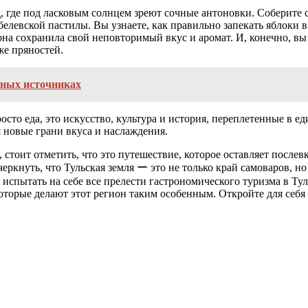
д, где под ласковым солнцем зреют сочные антоновки. Соберите 
левской пастилы. Вы узнаете, как правильно запекать яблоки в
она сохранила свой неповторимый вкус и аромат. И, конечно, вы
же пряностей.
ьных источниках
осто еда, это искусство, культура и история, переплетенные в е
я новые грани вкуса и наслаждения.
 стоит отметить, что это путешествие, которое оставляет после
черкнуть, что Тульская земля ー это не только край самоваров, 
 испытать на себе все прелести гастрономического туризма в Ту
торые делают этот регион таким особенным. Откройте для себя 