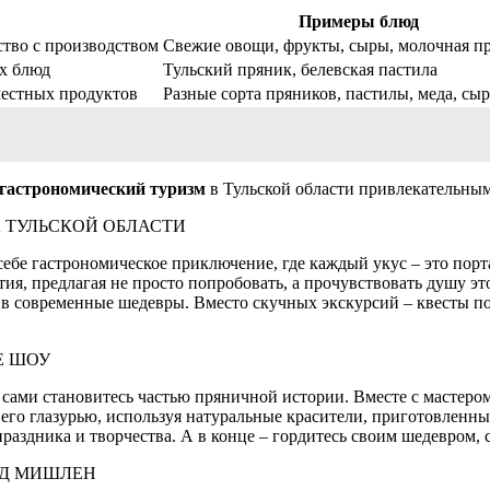
Примеры блюд
ство с производством
Свежие овощи, фрукты, сыры, молочная п
х блюд
Тульский пряник, белевская пастила
местных продуктов
Разные сорта пряников, пастилы, меда, сы
гастрономический туризм
в Тульской области привлекательным
 ТУЛЬСКОЙ ОБЛАСТИ
ебе гастрономическое приключение, где каждый укус – это порт
ия, предлагая не просто попробовать, а прочувствовать душу э
в современные шедевры. Вместо скучных экскурсий – квесты п
Е ШОУ
а сами становитесь частью пряничной истории. Вместе с мастер
 его глазурью, используя натуральные красители, приготовленн
праздника и творчества. А в конце – гордитесь своим шедевром,
ЗД МИШЛЕН