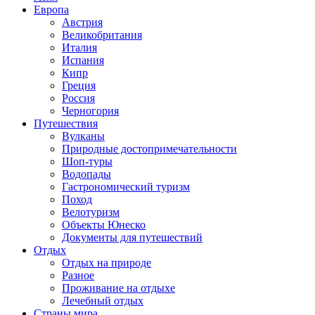
Европа
Австрия
Великобритания
Италия
Испания
Кипр
Греция
Россия
Черногория
Путешествия
Вулканы
Природные достопримечательности
Шоп-туры
Водопады
Гастрономический туризм
Поход
Велотуризм
Объекты Юнеско
Документы для путешествий
Отдых
Отдых на природе
Разное
Проживание на отдыхе
Лечебный отдых
Страны мира