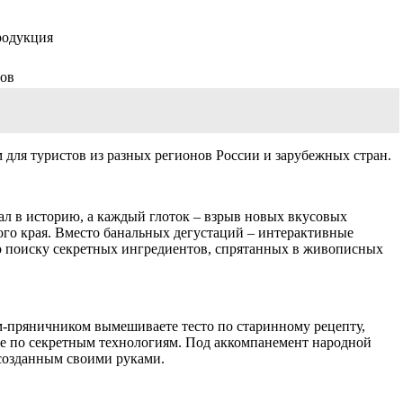
родукция
ров
 для туристов из разных регионов России и зарубежных стран.
ал в историю, а каждый глоток – взрыв новых вкусовых
того края. Вместо банальных дегустаций – интерактивные
о поиску секретных ингредиентов, спрятанных в живописных
ом-пряничником вымешиваете тесто по старинному рецепту,
ые по секретным технологиям. Под аккомпанемент народной
 созданным своими руками.