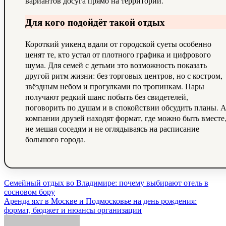
вариантов досуга прямо на территории.
Для кого подойдёт такой отдых
Короткий уикенд вдали от городской суеты особенно
ценят те, кто устал от плотного графика и цифрового
шума. Для семей с детьми это возможность показать
другой ритм жизни: без торговых центров, но с костром,
звёздным небом и прогулками по тропинкам. Пары
получают редкий шанс побыть без свидетелей,
поговорить по душам и в спокойствии обсудить планы. 
компании друзей находят формат, где можно быть вместе
не мешая соседям и не оглядываясь на расписание
большого города.
Навигация
Семейный отдых во Владимире: почему выбирают отель в
сосновом бору
по
Аренда яхт в Москве и Подмосковье на день рождения:
записям
формат, бюджет и нюансы организации