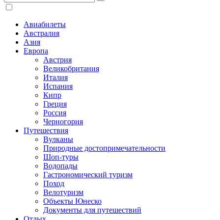
Авиабилеты
Австралия
Азия
Европа
Австрия
Великобритания
Италия
Испания
Кипр
Греция
Россия
Черногория
Путешествия
Вулканы
Природные достопримечательности
Шоп-туры
Водопады
Гастрономический туризм
Поход
Велотуризм
Объекты Юнеско
Документы для путешествий
Отдых