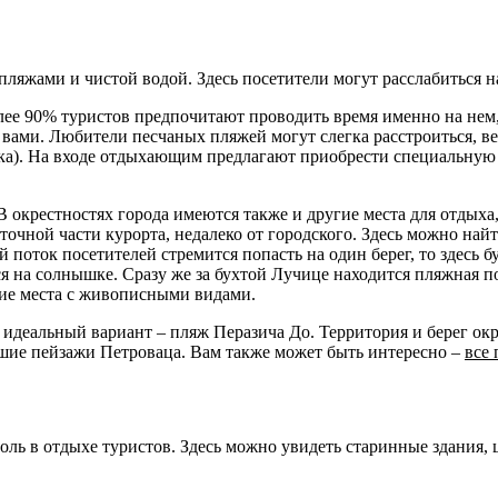
яжами и чистой водой. Здесь посетители могут расслабиться на
лее 90% туристов предпочитают проводить время именно на нем,
 вами. Любители песчаных пляжей могут слегка расстроиться, ве
ка). На входе отдыхающим предлагают приобрести специальную 
В окрестностях города имеются также и другие места для отдыха
очной части курорта, недалеко от городского. Здесь можно найт
поток посетителей стремится попасть на один берег, то здесь б
я на солнышке. Сразу же за бухтой Лучице находится пляжная по
икие места с живописными видами.
 идеальный вариант – пляж Перазича До. Территория и берег окр
чшие пейзажи Петроваца. Вам также может быть интересно –
все 
ль в отдыхе туристов. Здесь можно увидеть старинные здания, 