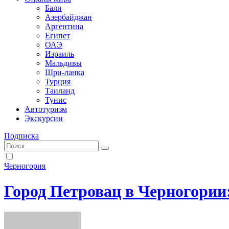
Бали
Азербайджан
Аргентина
Египет
ОАЭ
Израиль
Мальдивы
Шри-ланка
Турция
Таиланд
Тунис
Автотуризм
Экскурсии
Подписка
Черногория
Город Петровац в Черногории: 