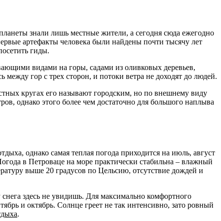
 планеты знали лишь местные жители, а сегодня сюда ежегодно
первые артефакты человека были найдены почти тысячу лет
посетить гиды.
ывающими видами на горы, садами из оливковых деревьев,
между гор с трех сторон, и потоки ветра не доходят до людей.
стных кругах его называют городским, но по внешнему виду
тров, однако этого более чем достаточно для большого наплыва
тдыха, однако самая теплая погода приходится на июль, август
 Погода в Петроваце на море практически стабильна – влажный
ературу выше 20 градусов по Цельсию, отсутствие дождей и
у снега здесь не увидишь. Для максимально комфортного
тябрь и октябрь. Солнце греет не так интенсивно, зато ровный
тдыха
.