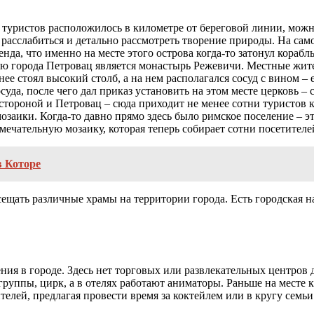
 туристов расположилось в километре от береговой линии, можн
расслабиться и детально рассмотреть творение природы. На само
да, что именно на месте этого острова когда-то затонул корабль,
 города Петровац является монастырь Режевичи. Местные жите
нее стоял высокий столб, а на нем располагался сосуд с вином 
осуда, после чего дал приказ установить на этом месте церковь –
стороной и Петровац – сюда приходит не менее сотни туристов к
озаики. Когда-то давно прямо здесь было римское поселение – э
мечательную мозаику, которая теперь собирает сотни посетителей
в Которе
ать различные храмы на территории города. Есть городская набе
я в городе. Здесь нет торговых или развлекательных центров дл
группы, цирк, а в отелях работают аниматоры. Раньше на месте 
телей, предлагая провести время за коктейлем или в кругу семьи