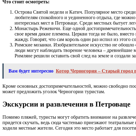
Что стоит осмотреть:
Острова Святой недели и Катич. Популярное место среди
любителям спокойного и уединенного отдыха, где можно 
интересных мест в Петроваце. Среди местных бытует леген
Монастырь Режевичи. Еще одной достопримечательностью
свое время дикие племена. Церкви тогда не было, вместо 
жажду. Говорят, что сам король один раз испил из этого с
Римские мозаики. Изобразительное искусство не обошло 
люди могут наблюдать творение человека – древнейшие м
Римляне решили оставить свой след на земле и создали за
Вам будет интересно
Котор Черногория – Старый город 
Кроме основных достопримечательностей, можно свободно посещ
может предложить уголок Черногории туристам.
Экскурсии и развлечения в Петроваце
Помимо пляжей, туристы могут обратить внимание на развлечени
придется скучать, ведь сюда частенько приезжают театральные 
ходили местные жители. Сегодня это место работает для посети