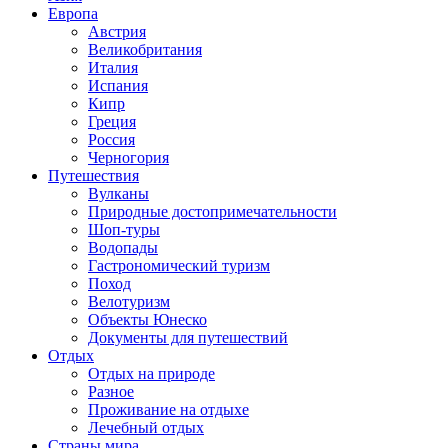
Европа
Австрия
Великобритания
Италия
Испания
Кипр
Греция
Россия
Черногория
Путешествия
Вулканы
Природные достопримечательности
Шоп-туры
Водопады
Гастрономический туризм
Поход
Велотуризм
Объекты Юнеско
Документы для путешествий
Отдых
Отдых на природе
Разное
Проживание на отдыхе
Лечебный отдых
Страны мира