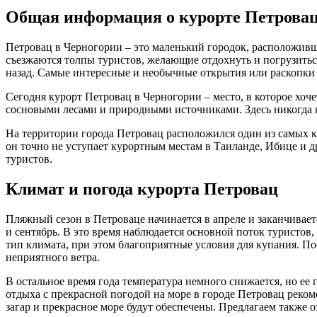
Общая информация о курорте Петровац
Петровац в Черногории – это маленький городок, расположивши
съезжаются толпы туристов, желающие отдохнуть и погрузитьс
назад. Самые интересные и необычные открытия или раскопки 
Сегодня курорт Петровац в Черногории – место, в которое хоч
сосновыми лесами и природными источниками. Здесь никогда не
На территории города Петровац расположился один из самых к
он точно не уступает курортным местам в Таиланде, Ибице и д
туристов.
Климат и погода курорта Петровац
Пляжный сезон в Петроваце начинается в апреле и заканчиваетс
и сентябрь. В это время наблюдается основной поток туристов
тип климата, при этом благоприятные условия для купания. По
неприятного ветра.
В остальное время года температура немного снижается, но ее 
отдыха с прекрасной погодой на море в городе Петровац реком
загар и прекрасное море будут обеспечены. Предлагаем также 