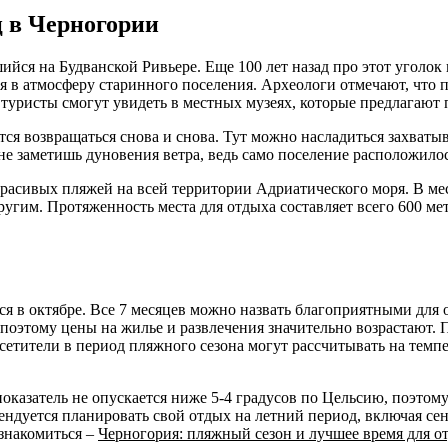
 в Черногории
йся на Будванской Ривьере. Еще 100 лет назад про этот уголок
я в атмосферу старинного поселения. Археологи отмечают, что 
туристы смогут увидеть в местных музеях, которые предлагают 
ется возвращаться снова и снова. Тут можно насладиться захват
 заметишь дуновения ветра, ведь само поселение расположилось 
расивых пляжей на всей территории Адриатического моря. В ме
ругим. Протяженность места для отдыха составляет всего 600 ме
я в октябре. Все 7 месяцев можно назвать благоприятными для о
, поэтому цены на жилье и развлечения значительно возрастают.
сетители в период пляжного сезона могут рассчитывать на темп
показатель не опускается ниже 5-4 градусов по Цельсию, поэтом
ендуется планировать свой отдых на летний период, включая сен
ознакомиться –
Черногория: пляжный сезон и лучшее время для о