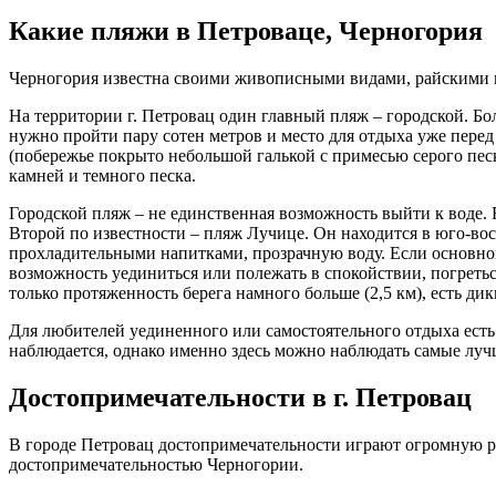
Какие пляжи в Петроваце, Черногория
Черногория известна своими живописными видами, райскими пл
На территории г. Петровац один главный пляж – городской. Бо
нужно пройти пару сотен метров и место для отдыха уже перед
(побережье покрыто небольшой галькой с примесью серого пес
камней и темного песка.
Городской пляж – не единственная возможность выйти к воде. 
Второй по известности – пляж Лучице. Он находится в юго-вост
прохладительными напитками, прозрачную воду. Если основной 
возможность уединиться или полежать в спокойствии, погретьс
только протяженность берега намного больше (2,5 км), есть д
Для любителей уединенного или самостоятельного отдыха есть
наблюдается, однако именно здесь можно наблюдать самые лу
Достопримечательности в г. Петровац
В городе Петровац достопримечательности играют огромную ро
достопримечательностью Черногории.