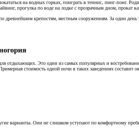
покататься на водных горках, поиграть в теннис, пинг-понг. Род
айвинг, прогулка по воде на лодке с прозрачным дном, прокат к
 по древнейшим крепостям, местным сооружениям. За один день 
ногория
для отдыхающих. Это одни из самых популярных и востребованн
римерная стоимость одной ночи в таких заведениях составит ок
гие варианты. Они не слишком уступают по комфортному пребыв