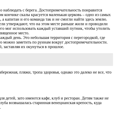
о наблюдать с берега. Достопримечательность понравится
м кончике скалы красуется маленькая церковь – одно из самых
 а капитан и его команда так и не смогли найти здесь землю.
ли утверждают, что на этом месте раньше жили и проводили
– его мог использовать каждый уставший путник, чтобы утолить
 священное место.
аждый день. Это небольшая территория с перегородкой, где
то можно заметить по руинам вокруг достопримечательности.
, заставляя их окунуться в прошлое.
режная, пляжи, тропа здоровья, однако это далеко не все, что
я детей, зато имеются кафе, клуб и ресторан. Детям также не
клуба возвышалась старинная венецианская крепость, куда
.