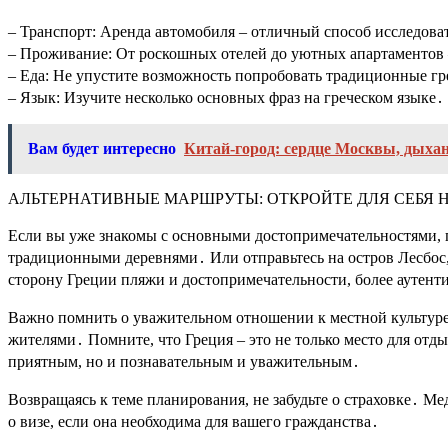
– Транспорт: Аренда автомобиля – отличный способ исследова
– Проживание: От роскошных отелей до уютных апартаментов –
– Еда: Не упустите возможность попробовать традиционные гре
– Язык: Изучите несколько основных фраз на греческом языке․
Вам будет интересно
Китай-город: сердце Москвы, дыха
АЛЬТЕРНАТИВНЫЕ МАРШРУТЫ: ОТКРОЙТЕ ДЛЯ СЕБЯ
Если вы уже знакомы с основными достопримечательностями, 
традиционными деревнями․ Или отправьтесь на остров Лесбос
сторону Греции пляжи и достопримечательности, более аутен
Важно помнить о уважительном отношении к местной культуре
жителями․ Помните, что Греция – это не только место для отд
приятным, но и познавательным и уважительным․
Возвращаясь к теме планирования, не забудьте о страховке․ М
о визе, если она необходима для вашего гражданства․