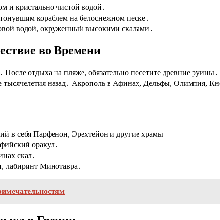
м и кристально чистой водой․
затонувшим кораблем на белоснежном песке․
вой водой, окруженный высокими скалами․
ествие во Времени
 После отдыха на пляже, обязательно посетите древние руины․ 
е тысячелетия назад․ Акрополь в Афинах, Дельфы, Олимпия, Кно
й в себя Парфенон, Эрехтейон и другие храмы․
ьфийский оракул․
инах скал․
, лабиринт Минотавра․
примечательностям
дыха в Греции