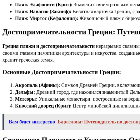
Пляж Элафониси (Крит):
Знаменит своим розовым песко
Пляж Навагио (Закинф):
Визитная карточка Греции, с 
Пляж Миртос (Кефалония):
Живописный пляж с бирюзо
Достопримечательности Греции: Путеш
Греция пляжи и достопримечательности
неразрывно связаны․
своими глазами памятники архитектуры и искусства, созданны
хранит греческая земля․
Основные Достопримечательности Греции:
Акрополь (Афины):
Символ Древней Греции, включающи
Дельфы:
Древний город, где находился знаменитый Дел
Метеоры:
Уникальные монастыри, построенные на верш
Кносский дворец (Крит):
Центр минойской цивилизации
Вам будет интересно
Барселона: Путеводитель по досто
Сравнение Пляжного и Культурного От