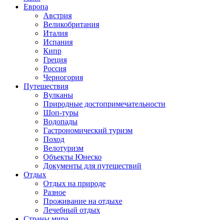
Европа
Австрия
Великобритания
Италия
Испания
Кипр
Греция
Россия
Черногория
Путешествия
Вулканы
Природные достопримечательности
Шоп-туры
Водопады
Гастрономический туризм
Поход
Велотуризм
Объекты Юнеско
Документы для путешествий
Отдых
Отдых на природе
Разное
Проживание на отдыхе
Лечебный отдых
Страны мира