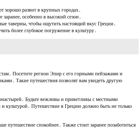
рт хорошо развит в крупных городах․
 заранее, особенно в высокий сезон․
тные таверны, чтобы ощутить настоящий вкус Греции․
чить более глубокое погружение в культуру․
стам․ Посетите регион Эпир с его горными пейзажами и
ками․ Такие путешествия позволят вам увидеть другую
онастырей․ Будьте вежливы и приветливы с местными
ей и культурой․ Путешествие в Грецию должно быть не только
аше путешествие спокойнее․ Также стоит заранее позаботиться