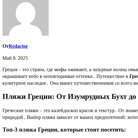
От
Redactor
Май 8, 2025
Греция – это страна, где мифы оживают, а лазурные волны омывают берега, хранящие отпечатки древних цивилизаций․ Это земля, где каждый камень дышит историей, а каждый закат
окрашивает небо в неповторимые оттенки․ Путешествие в
Гре
культурное наследие․ Она манит путешественников со всего м
Пляжи Греции: От Изумрудных Бухт до
Греческие пляжи – это калейдоскоп красок и текстур․ От знам
природой․ Выбор пляжа зависит от ваших предпочтений: хотит
Топ-3 пляжа Греции, которые стоит посетить: