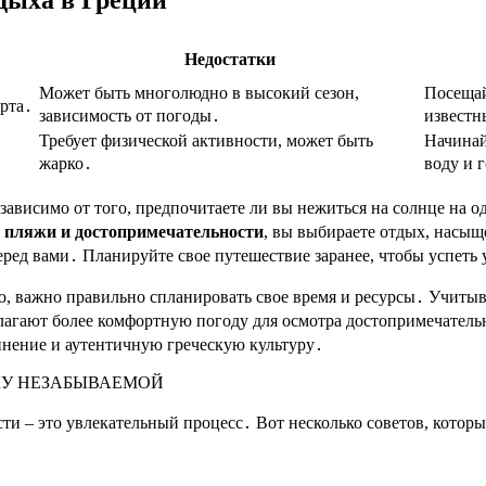
Недостатки
Может быть многолюдно в высокий сезон,
Посещай
рта․
зависимость от погоды․
известн
Требует физической активности, может быть
Начинай
жарко․
воду и 
Независимо от того, предпочитаете ли вы нежиться на солнце на
 пляжи и достопримечательности
, вы выбираете отдых, насы
ред вами․ Планируйте свое путешествие заранее, чтобы успеть у
 важно правильно спланировать свое время и ресурсы․ Учитывай
лагают более комфортную погоду для осмотра достопримечатель
инение и аутентичную греческую культуру․
КУ НЕЗАБЫВАЕМОЙ
и – это увлекательный процесс․ Вот несколько советов, котор