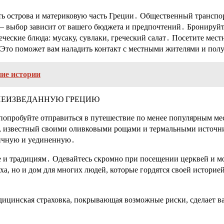
ть острова и материковую часть Греции․ Общественный транспо
 выбор зависит от вашего бюджета и предпочтений․ Бронируйте
ческие блюда: мусаку, сувлаки, греческий салат․ Посетите мес
 Это поможет вам наладить контакт с местными жителями и полу
ние истории
 НЕИЗВЕДАННУЮ ГРЕЦИЮ
попробуйте отправиться в путешествие по менее популярным ме
, известный своими оливковыми рощами и термальными источни
тичную и уединенную․
 и традициям․ Одевайтесь скромно при посещении церквей и м
ыха, но и дом для многих людей, которые гордятся своей истори
едицинская страховка, покрывающая возможные риски, сделает в