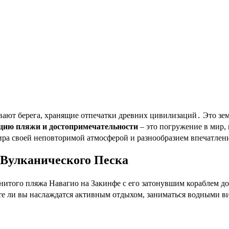
цию пляжи и достопримечательности
– это погружение в мир, 
ира своей неповторимой атмосферой и разнообразием впечатлен
 Вулканического Песка
енитого пляжа Навагио на Закинфе с его затонувшим кораблем до
е ли вы наслаждатся активным отдыхом, заниматься водными ви