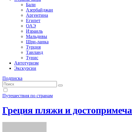
Бали
Азербайджан
Аргентина
Египет
ОАЭ
Израиль
Мальдивы
Шри-ланка
Турция
Таиланд
Тунис
Автотуризм
Экскурсии
Подписка
Путешествия по странам
Греция пляжи и достопримеча