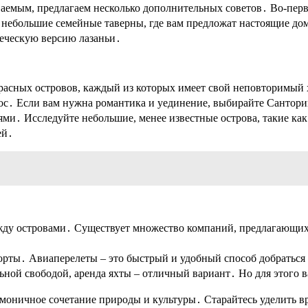
аемым, предлагаем несколько дополнительных советов․ Во-перв
в небольшие семейные таверны, где вам предложат настоящие до
реческую версию лазаньи․
екрасных островов, каждый из которых имеет свой неповторимый
ос․ Если вам нужна романтика и уединение, выбирайте Сантор
ми․ Исследуйте небольшие, менее известные острова, такие ка
ей․
ду островами․ Существует множество компаний, предлагающих
рты․ Авиаперелеты – это быстрый и удобный способ добраться д
льной свободой, аренда яхты – отличный вариант․ Но для этого 
рмоничное сочетание природы и культуры․ Старайтесь уделить в