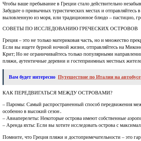
Чтобы ваше пребывание в Греции стало действительно незабыв
Забудьте о привычных туристических местах и отправляйтесь 
выловленную из моря, или традиционное блюдо – пастицио, г
СОВЕТЫ ПО ИССЛЕДОВАНИЮ ГРЕЧЕСКИХ ОСТРОВОВ
Греция – это не только материковая часть, но и множество пр
Если вы ищете бурной ночной жизни, отправляйтесь на Микон
Крит; Но не ограничивайтесь только популярными направления
пляжи, аутентичные деревни и гостеприимных местных жител
Вам будет интересно
Путешествие по Италии на автобусе
КАК ПЕРЕДВИГАТЬСЯ МЕЖДУ ОСТРОВАМИ?
– Паромы: Самый распространенный способ передвижения меж
особенно в высокий сезон․
– Авиаперелеты: Некоторые острова имеют собственные аэропо
– Аренда яхты: Если вы хотите исследовать острова с максима
Помните, что Греция пляжи и достопримечательности – это га