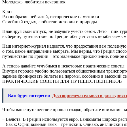
Молодежь, любители вечеринок
Крит
Разнообразие пейзажей, исторические памятники
Семейный отдых, любители истории и природы
Планируя свой отпуск, не забудьте учесть сезон. Лето – пик ту
выберете, путешествие по Греции обещает стать незабываемым
Наш интернет-журнал надеется, что предоставил вам полезну
о том, какое направление выбрать. Мы верим, что Греция спос
путешествие по Греции – это маленькое приключение, полное 
А теперь давайте углубимся в некоторые практические советы,
Внутри городов удобно пользоваться общественным транспорто
заранее бронировать билеты на паромы, особенно в высокий се
ПРАКТИЧЕСКИЕ СОВЕТЫ ДЛЯ ПУТЕШЕСТВЕННИКОВ
Вам будет интересно
Достопримечательности для турист
Чтобы ваше путешествие прошло гладко, обратите внимание н
– Валюта: В Греции используется евро. Банкоматы широко рас
– Язык: Официальный язык – греческий. Однако, английский яз