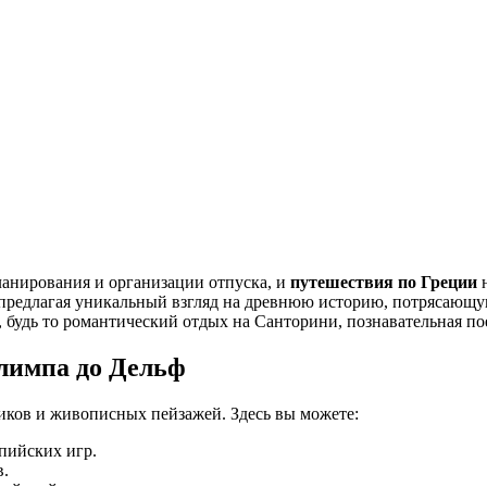
ланирования и организации отпуска, и
путешествия по Греции
н
редлагая уникальный взгляд на древнюю историю, потрясающую
, будь то романтический отдых на Санторини, познавательная п
лимпа до Дельф
иков и живописных пейзажей. Здесь вы можете:
пийских игр.
в.