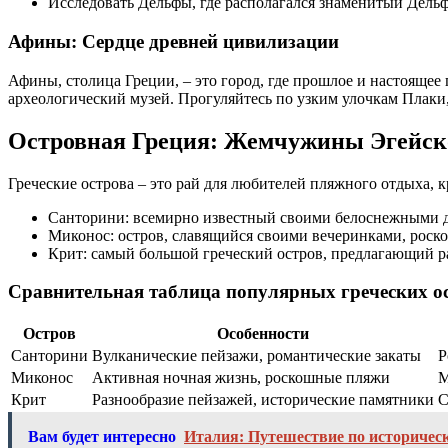
Исследовать Дельфы, где располагался знаменитый Дель
Афины: Сердце древней цивилизации
Афины, столица Греции, ‒ это город, где прошлое и настояще
археологический музей. Прогуляйтесь по узким улочкам Плаки,
Островная Греция: Жемчужины Эгейско
Греческие острова ‒ это рай для любителей пляжного отдыха, 
Санторини: всемирно известный своими белоснежными д
Миконос: остров, славящийся своими вечеринками, рос
Крит: самый большой греческий остров, предлагающий ра
Сравнительная таблица популярных греческих о
Остров
Особенности
Санторини
Вулканические пейзажи, романтические закаты
Р
Миконос
Активная ночная жизнь, роскошные пляжи
М
Крит
Разнообразие пейзажей, исторические памятники
С
Вам будет интересно
Италия: Путешествие по историчес