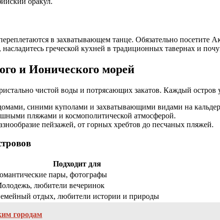
фийский оракул.
е переплетаются в захватывающем танце. Обязательно посетите
 насладитесь греческой кухней в традиционных тавернах и почу
го и Ионического морей
кристально чистой воды и потрясающих закатов. Каждый остров у
омами, синими куполами и захватывающими видами на кальдер
кошными пляжами и космополитической атмосферой.
знообразие пейзажей, от горных хребтов до песчаных пляжей.
стровов
Подходит для
омантические пары, фотографы
олодежь, любители вечеринок
емейный отдых, любители истории и природы
ким городам