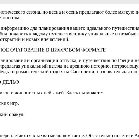
ристического сезона, но весна и осень предлагают более мягкую 
м опытом.
ю информацию для планирования вашего идеального путешествия
обна подарить каждому путешественнику уникальные и незабывае
 открытий и новых впечатлений.
ЧНОЕ ОЧАРОВАНИЕ В ЦИФРОВОМ ФОРМАТЕ
анирования и организации отпуска, и путешествия по Греции н
редлагая уникальный взгляд на древнюю историю, потрясающую
будь то романтический отдых на Санторини, познавательная пое
О ДЕЛЬФ
иков и живописных пейзажей. Здесь вы можете:
ких игр.
кий оракул.
ее переплетаются в захватывающем танце. Обязательно посетит