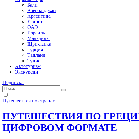
Бали
Азербайджан
Аргентина
Египет
ОАЭ
Израиль
Мальдивы
Шри-ланка
Турция
Таиланд
Тунис
Автотуризм
Экскурсии
Подписка
Путешествия по странам
ПУТЕШЕСТВИЯ ПО ГРЕЦИИ
ЦИФРОВОМ ФОРМАТЕ