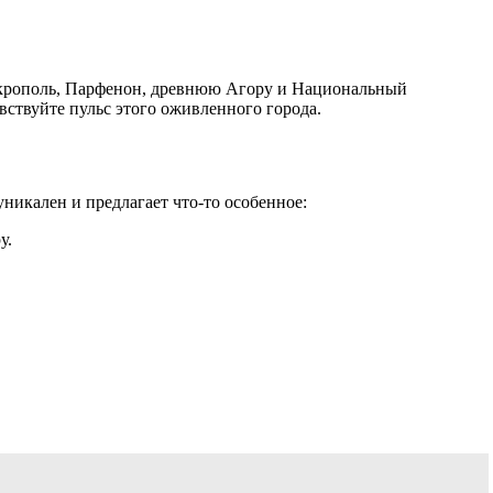
 Акрополь, Парфенон, древнюю Агору и Национальный
вствуйте пульс этого оживленного города.
никален и предлагает что-то особенное:
у.