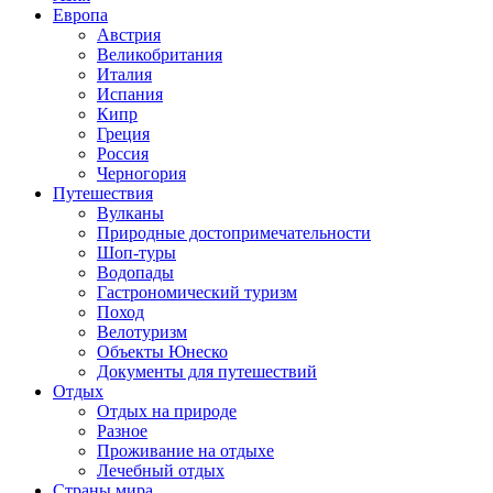
Европа
Австрия
Великобритания
Италия
Испания
Кипр
Греция
Россия
Черногория
Путешествия
Вулканы
Природные достопримечательности
Шоп-туры
Водопады
Гастрономический туризм
Поход
Велотуризм
Объекты Юнеско
Документы для путешествий
Отдых
Отдых на природе
Разное
Проживание на отдыхе
Лечебный отдых
Страны мира