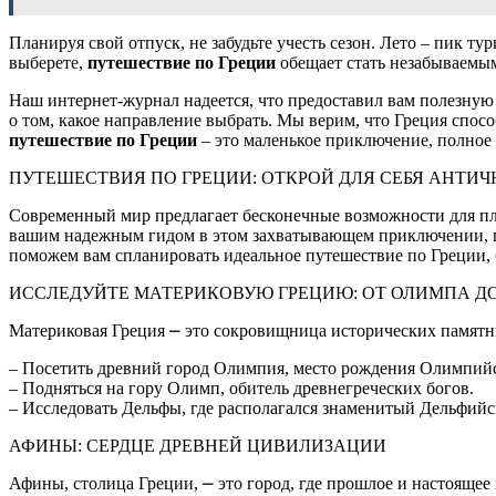
Планируя свой отпуск, не забудьте учесть сезон. Лето – пик ту
выберете,
путешествие по Греции
обещает стать незабываемы
Наш интернет-журнал надеется, что предоставил вам полезну
о том, какое направление выбрать. Мы верим, что Греция спос
путешествие по Греции
– это маленькое приключение, полное
ПУТЕШЕСТВИЯ ПО ГРЕЦИИ: ОТКРОЙ ДЛЯ СЕБЯ АНТИ
Современный мир предлагает бесконечные возможности для пл
вашим надежным гидом в этом захватывающем приключении, п
поможем вам спланировать идеальное путешествие по Греции, 
ИССЛЕДУЙТЕ МАТЕРИКОВУЮ ГРЕЦИЮ: ОТ ОЛИМПА Д
Материковая Греция ⎼ это сокровищница исторических памятн
– Посетить древний город Олимпия, место рождения Олимпийс
– Подняться на гору Олимп, обитель древнегреческих богов.
– Исследовать Дельфы, где располагался знаменитый Дельфийс
АФИНЫ: СЕРДЦЕ ДРЕВНЕЙ ЦИВИЛИЗАЦИИ
Афины, столица Греции, ⎼ это город, где прошлое и настоящ