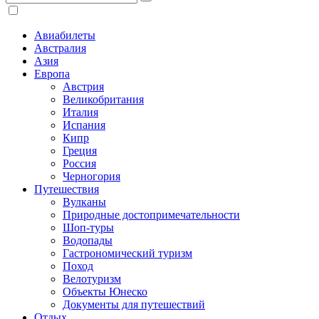
Авиабилеты
Австралия
Азия
Европа
Австрия
Великобритания
Италия
Испания
Кипр
Греция
Россия
Черногория
Путешествия
Вулканы
Природные достопримечательности
Шоп-туры
Водопады
Гастрономический туризм
Поход
Велотуризм
Объекты Юнеско
Документы для путешествий
Отдых