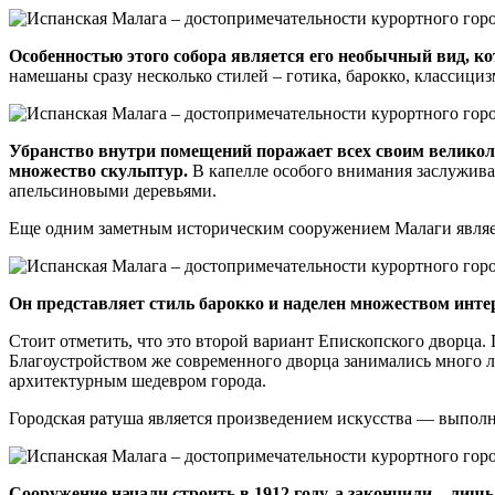
Особенностью этого собора является его необычный вид, кот
намешаны сразу несколько стилей – готика, барокко, классицизм
Убранство внутри помещений поражает всех своим великол
множество скульптур.
В капелле особого внимания заслужива
апельсиновыми деревьями.
Еще одним заметным историческим сооружением Малаги являет
Он представляет стиль барокко и наделен множеством интер
Стоит отметить, что это второй вариант Епископского дворца. 
Благоустройством же современного дворца занимались много л
архитектурным шедевром города.
Городская ратуша является произведением искусства — выполне
Сооружение начали строить в 1912 году, а закончили – лишь 