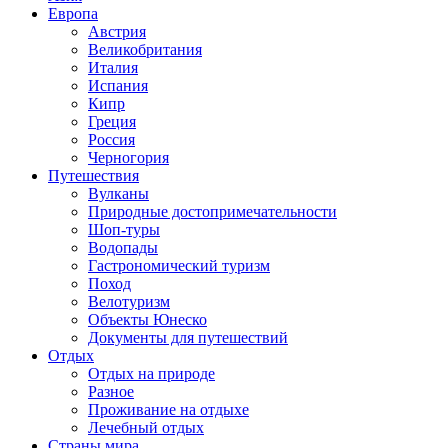
Европа
Австрия
Великобритания
Италия
Испания
Кипр
Греция
Россия
Черногория
Путешествия
Вулканы
Природные достопримечательности
Шоп-туры
Водопады
Гастрономический туризм
Поход
Велотуризм
Объекты Юнеско
Документы для путешествий
Отдых
Отдых на природе
Разное
Проживание на отдыхе
Лечебный отдых
Страны мира