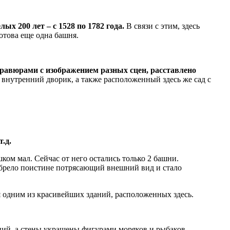
х 200 лет – с 1528 по 1782 года.
В связи с этим, здесь
готова еще одна башня.
авюрами с изображением разных сцен, расставлено
внутренний дворик, а также расположенный здесь же сад с
.д.
ком мал. Сейчас от него остались только 2 башни.
иобрело поистине потрясающий внешний вид и стало
я одним из красивейших зданий, расположенных здесь.
ий, а стены украшены фигурами моряков и рыбаков.