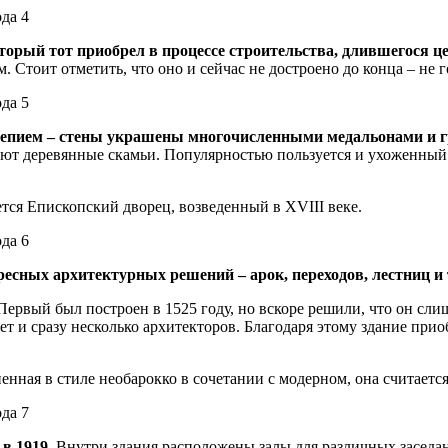
орый тот приобрел в процессе строительства, длившегося целы
. Стоит отметить, что оно и сейчас не достроено до конца – не 
епием – стены украшены многочисленными медальонами и гр
ют деревянные скамьи. Популярностью пользуется и ухоженный 
ся Епископский дворец, возведенный в XVIII веке.
есных архитектурных решений – арок, переходов, лестниц и т
Первый был построен в 1525 году, но вскоре решили, что он слиш
ет и сразу несколько архитекторов. Благодаря этому здание пр
нная в стиле необарокко в сочетании с модерном, она считаетс
в 1919.
Внутри здания расположены залы для различных заседан