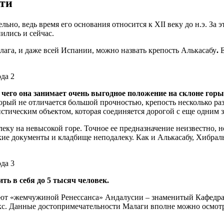
ти
льно, ведь время его основания относится к XII веку до н.э. За
ились и сейчас.
ага, и даже всей Испании, можно назвать крепость Алькасабу
.
Е
 чего она занимает очень выгодное положение на склоне горы
орый не отличается большой прочностью, крепость несколько раз
истическим объектом, которая соединяется дорогой с еще одним
еку на невысокой горе. Точное ее предназначение неизвестно, н
ские документы и кладбище неподалеку. Как и Алькасабу, Хибра
ть в себя до 5 тысяч человек.
вают «жемчужиной Ренессанса» Андалусии – знаменитый Кафедр
с. Данные достопримечательности Малаги вполне можно осмотре