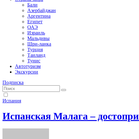
Бали
Азербайджан
Аргентина
Египет
ОАЭ
Израиль
Мальдивы
Шри-ланка
Турция
Таиланд
Тунис
Автотуризм
Экскурсии
Подписка
Испания
Испанская Малага – достопри