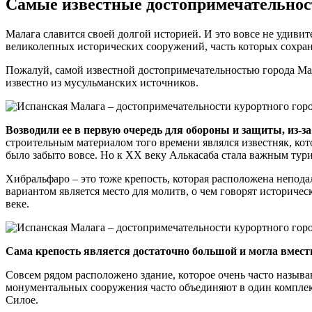
Самые известные достопримечательнос
Малага славится своей долгой историей. И это вовсе не удивите
великолепных исторических сооружений, часть которых сохран
Пожалуй, самой известной достопримечательностью города Мал
известно из мусульманских источников.
Возводили ее в первую очередь для обороны и защиты, из-за
строительным материалом того времени являлся известняк, кот
было забыто вовсе. Но к XX веку Алькасаба стала важным тур
Хибральфаро – это тоже крепость, которая расположена неподал
вариантом является место для молитв, о чем говорят историче
веке.
Сама крепость является достаточно большой и могла вмести
Совсем рядом расположено здание, которое очень часто назы
монументальных сооружения часто объединяют в один комплек
Силое.