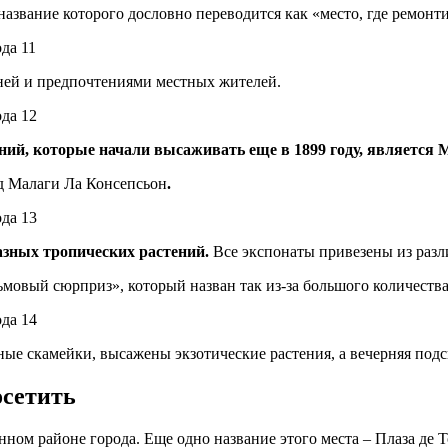
звание которого дословно переводится как «место, где ремонтир
ней и предпочтениями местных жителей.
ий, которые начали высаживать еще в 1899 году, является 
ад Малаги Ла Консепсьон
.
разных тропических растений.
Все экспонаты привезены из разл
овый сюрприз», который назван так из-за большого количества
ые скамейки, высажены экзотические растения, а вечерняя подс
осетить
ном районе города. Еще одно название этого места – Плаза де Т