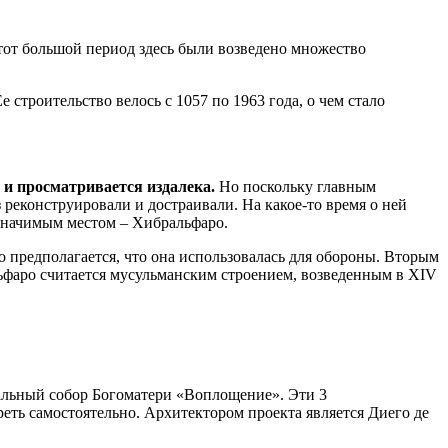
 этот большой период здесь были возведено множество
е строительство велось с 1057 по 1963 года, о чем стало
 и просматривается издалека.
Но поскольку главным
 реконструировали и достраивали. На какое-то время о ней
 значимым местом – Хибральфаро.
о предполагается, что она использовалась для обороны. Вторым
льфаро считается мусульманским строением, возведенным в XIV
альный собор Богоматери «Воплощение». Эти 3
ть самостоятельно. Архитектором проекта является Диего де