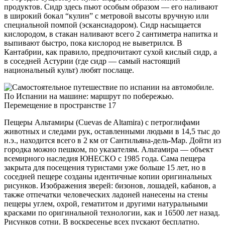
продуктов. Сидр здесь пьют особым образом — его наливают
в широкий бокал “кулин” с метровой высоты вручную или
специальной помпой (эскансиадором). Сидр насыщается
кислородом, в стакан наливают всего 2 сантиметра напитка и
выпивают быстро, пока кислород не выветрился. В
Кантабрии, как правило, предпочитают сухой кислый сидр, а
в соседней Астурии (где сидр — самый настоящий
национальный культ) любят послаще.
Пещеры Альтамиры (Cuevas de Altamira) с петроглифами
животных и следами рук, оставленными людьми в 14,5 тыс до
н.э., находится всего в 2 км от Сантильяна-дель-Мар. Дойти из
городка можно пешком, по указателям. Альтамира — объект
всемирного наследия ЮНЕСКО с 1985 года. Сама пещера
закрыта для посещения туристами уже больше 15 лет, но в
соседней пещере созданы идентичные копии оригинальных
рисунков. Изображения зверей: бизонов, лошадей, кабанов, а
также отпечатки человеческих ладоней нанесены на стены
пещеры углем, охрой, гематитом и другими натуральными
красками по оригинальной технологии, как и 16500 лет назад.
Рисунков сотни. В воскресенье всех пускают бесплатно.