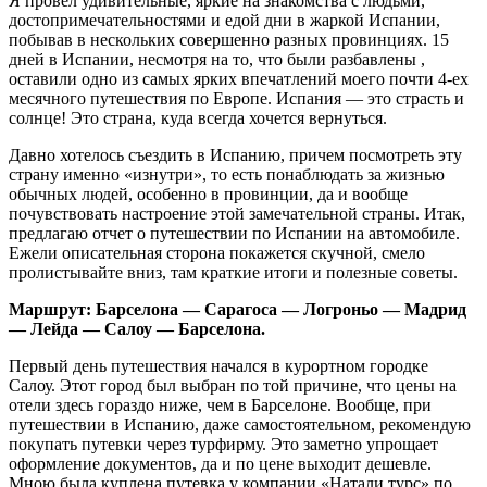
Я провел удивительные, яркие на знакомства с людьми,
достопримечательностями и едой дни в жаркой Испании,
побывав в нескольких совершенно разных провинциях. 15
дней в Испании, несмотря на то, что были разбавлены ,
оставили одно из самых ярких впечатлений моего почти 4-ех
месячного путешествия по Европе. Испания — это страсть и
солнце! Это страна, куда всегда хочется вернуться.
Давно хотелось съездить в Испанию, причем посмотреть эту
страну именно «изнутри», то есть понаблюдать за жизнью
обычных людей, особенно в провинции, да и вообще
почувствовать настроение этой замечательной страны. Итак,
предлагаю отчет о путешествии по Испании на автомобиле.
Ежели описательная сторона покажется скучной, смело
пролистывайте вниз, там краткие итоги и полезные советы.
Маршрут: Барселона — Сарагоса — Логроньо — Мадрид
— Лейда — Салоу — Барселона.
Первый день путешествия начался в курортном городке
Салоу. Этот город был выбран по той причине, что цены на
отели здесь гораздо ниже, чем в Барселоне. Вообще, при
путешествии в Испанию, даже самостоятельном, рекомендую
покупать путевки через турфирму. Это заметно упрощает
оформление документов, да и по цене выходит дешевле.
Мною была куплена путевка у компании «Натали турс» по