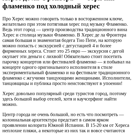
фламенко под холодный херес
Про Херес можно говорить только в восторженном ключе,
желательно при этом потягивая херес под музыку Фламенко.
Ведь этот город — центр производства традиционного вина
Херес и столица музыки Фламенко. В Херес де ла Фронтера
самая большая и знаменитая бодега Тио Пепе, на которую
можно попасть с экскурсией с дегустацией 4 и более
фирменных хереса. Стоит это 25 евро — экскурсия с дегой
окупает эти деньги с лихвой! Обязательно стоит посетить
парочку концертов или фестивалей фламенко — я побывал на
концерте одного оригинального исполнителя в стиле
экспериментальный фламенко и на фестивале традиционного
фламенко с жгучими танцующими женщинами. Исполнители,
танцовщицы и публика просто неистовствуют в упоении!
Херес довольно популярный среди туристов город, поэтому
здесь большой выбор отелей, хотя и каучсерфинг найти
можно.
Центр города не очень большой, но есть что посмотреть —
колониальная архитектура предстает в самом ярком
проявлении колорита Южной Испании. В 15-20 км от Хереса
неплохие пляжи, а некоторые из них так и вовсе считаются