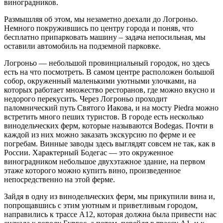
виноградников.
Размышляя об этом, мы незаметно доехали до Логроньо.
Немного покружившись по центру города и поняв, что
бесплатно припарковать машину – задача непосильная, мы
оставили автомобиль на подземной парковке.
Логроньо — небольшой провинциальный городок, но здесь
есть на что посмотреть. В самом центре расположен большой
собор, окруженный маленькими уютными улочками, на
которых работает множество ресторанов, где можно вкусно и
недорого перекусить. Через Логроньо проходит
паломнический путь Святого Иакова, и на мосту Piedra можно
встретить много пеших туристов. В городе есть несколько
винодельческих ферм, которые называются Bodegas. Почти в
каждой из них можно заказать экскурсию по ферме и ее
погребам. Винные заводы здесь выглядят совсем не так, как в
России. Характерный Бодегас — это окруженное
виноградником небольшое двухэтажное здание, на первом
этаже которого можно купить вино, произведенное
непосредственно на этой ферме.
Зайдя в одну из винодельческих ферм, мы прикупили вина и,
попрощавшись с этим уютным и приветливым городом,
направились к трассе A12, которая должна была привести нас