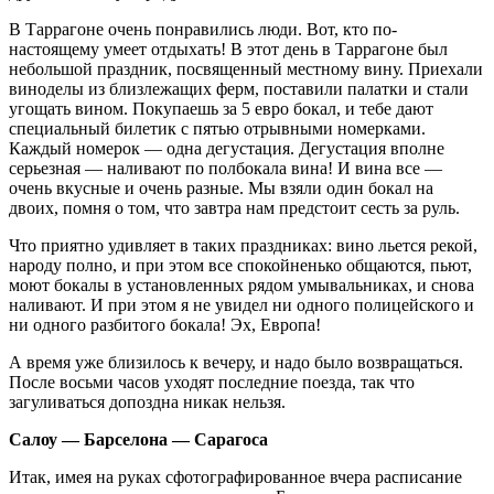
В Таррагоне очень понравились люди. Вот, кто по-
настоящему умеет отдыхать! В этот день в Таррагоне был
небольшой праздник, посвященный местному вину. Приехали
виноделы из близлежащих ферм, поставили палатки и стали
угощать вином. Покупаешь за 5 евро бокал, и тебе дают
специальный билетик с пятью отрывными номерками.
Каждый номерок — одна дегустация. Дегустация вполне
серьезная — наливают по полбокала вина! И вина все —
очень вкусные и очень разные. Мы взяли один бокал на
двоих, помня о том, что завтра нам предстоит сесть за руль.
Что приятно удивляет в таких праздниках: вино льется рекой,
народу полно, и при этом все спокойненько общаются, пьют,
моют бокалы в установленных рядом умывальниках, и снова
наливают. И при этом я не увидел ни одного полицейского и
ни одного разбитого бокала! Эх, Европа!
А время уже близилось к вечеру, и надо было возвращаться.
После восьми часов уходят последние поезда, так что
загуливаться допоздна никак нельзя.
Салоу — Барселона — Сарагоса
Итак, имея на руках сфотографированное вчера расписание