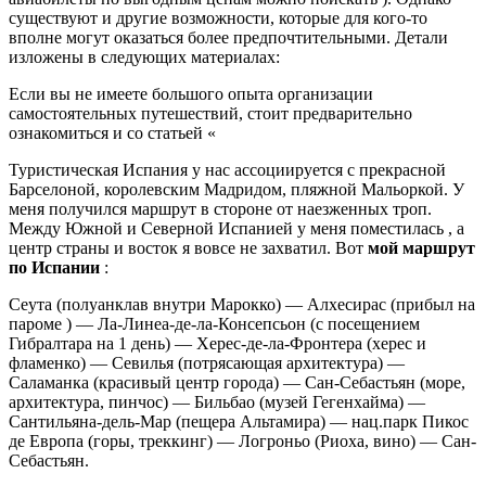
существуют и другие возможности, которые для кого-то
вполне могут оказаться более предпочтительными. Детали
изложены в следующих материалах:
Если вы не имеете большого опыта организации
самостоятельных путешествий, стоит предварительно
ознакомиться и со статьей «
Туристическая Испания у нас ассоциируется с прекрасной
Барселоной, королевским Мадридом, пляжной Мальоркой. У
меня получился маршрут в стороне от наезженных троп.
Между Южной и Северной Испанией у меня поместилась , а
центр страны и восток я вовсе не захватил. Вот
мой маршрут
по Испании
:
Сеута (полуанклав внутри Марокко) — Алхесирас (прибыл на
пароме ) — Ла-Линеа-де-ла-Консепсьон (с посещением
Гибралтара на 1 день) — Херес-де-ла-Фронтера (херес и
фламенко) — Севилья (потрясающая архитектура) —
Саламанка (красивый центр города) — Сан-Себастьян (море,
архитектура, пинчос) — Бильбао (музей Гегенхайма) —
Сантильяна-дель-Мар (пещера Альтамира) — нац.парк Пикос
де Европа (горы, треккинг) — Логроньо (Риоха, вино) — Сан-
Себастьян.