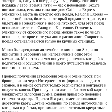
электричек, сажусь в поезд и еду в Барселону, стоимость
порядка 7 евро, время в пути — час с небольшим. Будьте
внимательны, есть два типа поездов: Catalonia Express —
электричка, места на которую есть всегда, Regional Express —
скоростной поезд, билеты на который продаются заранее, и с
билетами на электричку в него не пускают, хотя этот поезд
останавливается и в Салоу, и в Барселоне. Отличить
электричку от скоростного поезда можно также по числу
остановок, которое тоже указано в расписании. Скоростные
поезда останавливаются только на крупных станциях.
Мною был арендован автомобиль в компании Sixt, и по
прибытии в Барселону мы направились в офис этой
компании. Мы – это я и моя попутчица, помощь которой в
подготовке и осуществлении нашего путешествия оказалась
поистине неоценима.
Процесс получения автомобиля очень и очень прост: при
бронировании через Интернет вся информация вводится
заранее, и в офисе остается только расписаться в контракте и
получить ключи. При получении авто на банковской карточке
блокируется залоговая сумма, равная примерно половине
стоимости аренды. Причем Sixt разрешает использовать
дебетовую карту. Другие компании по аренде автомобилей, с
которыми я работал, принимали исключительно кредитные