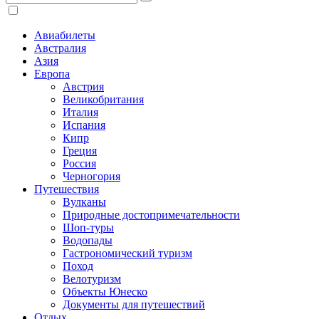
Авиабилеты
Австралия
Азия
Европа
Австрия
Великобритания
Италия
Испания
Кипр
Греция
Россия
Черногория
Путешествия
Вулканы
Природные достопримечательности
Шоп-туры
Водопады
Гастрономический туризм
Поход
Велотуризм
Объекты Юнеско
Документы для путешествий
Отдых