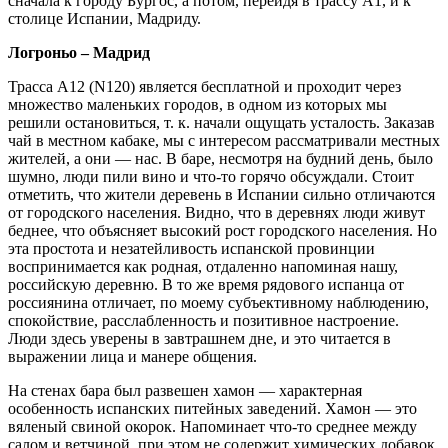
сначала к городу Бургос, а потом, перейдя в трассу A1, и к
столице Испании, Мадриду.
Логроньо – Мадрид
Трасса A12 (N120) является бесплатной и проходит через
множество маленьких городов, в одном из которых мы
решили остановиться, т. к. начали ощущать усталость. Заказав
чай в местном кабаке, мы с интересом рассматривали местных
жителей, а они — нас. В баре, несмотря на будний день, было
шумно, люди пили вино и что-то горячо обсуждали. Стоит
отметить, что жители деревень в Испании сильно отличаются
от городского населения. Видно, что в деревнях люди живут
беднее, что объясняет высокий рост городского населения. Но
эта простота и незатейливость испанской провинции
воспринимается как родная, отдаленно напоминая нашу,
российскую деревню. В то же время рядового испанца от
россиянина отличает, по моему субъективному наблюдению,
спокойствие, расслабленность и позитивное настроение.
Люди здесь уверены в завтрашнем дне, и это читается в
выражении лица и манере общения.
На стенах бара был развешен хамон — характерная
особенность испанских питейных заведений. Хамон — это
вяленый свиной окорок. Напоминает что-то среднее между
салом и ветчиной, при этом не содержит химических добавок.