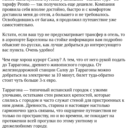
тарифу Pronto — так получилось еще дешевле. Компания
проявила себя вполне достойно, быстро и с комфортом
доставила меня до отеля, а большего и не требовалось.
Освободившись от багажа, я продолжил путешествие уже
самостоятельно.
Кстати, если ваш тур не предусматривает трансфер в отель, то
в аэропорте Барселоны на стойке информации вам подробно
объяснят по-русски, как лучше добраться до интересующего
вас пункта. Очень удобно!
Чем еще хорош курорт Салоу? А тем, что от него рукой подать
до Таррагоны, древнего живописного городка. От
железнодорожной станции Салоу до Таррагоны можно
добраться на электричке за 10 минут, билет туда-обратно
стоит чуть больше 3-х евро.
Таррагона — типичный испанский городок с узкими
улочками, остатками стен римских крепостей, которые
слились с городом и часто служат стеной для пристроенных к
ним домов. Древность, старина и настоящее настолько
гармонично здесь связаны, что ощущение путешествия не
только по пространству, но и во времени, не покидает на
протяжении всей прогулки по этому уютному и
дружелюбному городу.