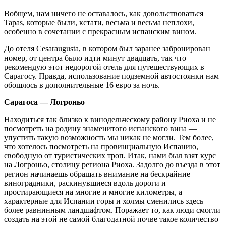
Вобщем, нам ничего не оставалось, как довольствоваться
Tapas, которые были, кстати, весьма и весьма неплохи,
особенно в сочетании с прекрасным испанским вином.
До отеля Cesaraugusta, в котором был заранее забронирован
номер, от центра было идти минут двадцать, так что
рекомендую этот недорогой отель для путешествующих в
Сарагосу. Правда, использование подземной автостоянки нам
обошлось в дополнительные 16 евро за ночь.
Сарагоса — Логроньо
Находиться так близко к винодельческому району Риоха и не
посмотреть на родину знаменитого испанского вина —
упустить такую возможность мы никак не могли. Тем более,
что хотелось посмотреть на провинциальную Испанию,
свободную от туристических троп. Итак, нами был взят курс
на Логроньо, столицу региона Риоха. Задолго до въезда в этот
регион начинаешь обращать внимание на бескрайние
виноградники, раскинувшиеся вдоль дороги и
простирающиеся на многие и многие километры, а
характерные для Испании горы и холмы сменились здесь
более равнинным ландшафтом. Поражает то, как люди смогли
создать на этой не самой благодатной почве такое количество