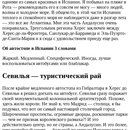
одними из самых красивых в Испании. Я побывал на пляже в
Рота — рекомендовать его я совсем не могу — много людей,
волны и холодное море. В общем-то, в этой части Испании
теплого и спокойного моря не наблюдается даже в разгар лета
— это все же Атлантика. Мне эта часть Андалусии очень
понравилась. Треугольник региона Херес заключен между
Херес-де-ла-Фронтера, Санлукар-де-Баррамеда и Эль-Пуэрто-
де-Санта-Мария и я сюда с удовольствием приеду еще раз.
Об автостопе в Испании 3 словами
Жаркий. Медленный. Специфический. Иногда, лучше
воспользоваться автобусами или блаблакар.
Севилья — туристический рай
После крайне медленного автостопа из Гибралтара в Херес до
Севильи я решил доехать на автобусе. Севилья сразу поражает
своей монументальной колониальной архитектурой. Похоже,
здесь жили короли. Не знай я, что Мадрид — столица, я бы
подумал, что вот он самый настоящий столичный город.
Широченные проспекты, огромные дворцы, роскошные парки
— чем не признак королевского размаха?! И это
действительно центр, но не страны, а Андалусии. И это более,
чем достойный центр — большой по меркам Испании город с