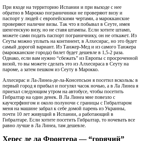
При входе на территорию Испании и при выходе с нее
обратно в Марокко пограничники не проверяют визу и
паспорт у людей с европейскими чертами, а марокканские
проверяют наличие визы. Так что я побывал в Сеуте, имея
шенгенскую визу, но не ставя штампы. Если хотите штамп,
можете сами подать паспорт пограничнику, он не откажет. Из
Сеуты можно уплыть на континент, в Алхесирас, но это будет
самый дорогой вариант. Из Танжер-Мед и из самого Танжера
(марокканские города) билет будет дешевле в 1,5-2 раза.
Однако, если вам нужно “сбежать” из Европы с просроченной
визой, то вы можете сделать это из Алхесираса в Сеуту на
пароме, а затем пешком из Сеуту в Марокко.
Алхесирас и Ла-Линеа-де-ла-Консепсьон я посетил вскользь: в
первый город я прибыл и погулял часок ночью, а в Ла Линеа я
приехал следующим утром на автобусе, чтобы посетить
Гибралтар на один денек. В Ла Линеа мне повезло с
каучсерфингом и около полуночи с границы с Гибралтаром
меня на машине забрал к себе домой парень из Украины,
почти 10 лет живущий в Испании, а работающий в
Гибралтаре. Если хотите посетить Гибралтар, то ночевать все
равно лучше в Ла Линеа, там дешевле.
Херес де ла Фронтера — “горячий”