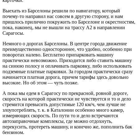
карточки.
Выехать из Барселоны решили по навигатору, который
почему-то направил нас совсем в другую сторону, и нам
пришлось прилично покружить по Барселоне и окрестностям,
пока, наконец, мы не вышли на трассу A2 в направлении
Сарагосы.
Немного о дорогах Барселоны. В центре города движение
преимущественно одностороннее, что удобно, особенно при
поворотах налево. Бесплатно припарковать машину
практически невозможно. Приходится либо ставить машину
на синюю полосу и оплачивать парковку, либо использовать
подземные платные парковки. За городом практически сразу
начинается платная дорога, причем тарифы здесь довольно
высокие. Но об этом — чуть позже.
А пока мы едем в Сарагосу по прекрасной, ровной дороге,
скорость на которой практически не чувствуется и то и дело
стремится превысить допустимые 120 км/ч, чем лучше не
злоупотреблять, т. к. в Каталонии особенно много камер,
измеряющих скорость. По пути то и дело встречаются
автозаправочные комплексы, где можно отдохнуть,
перекусить, протереть машину, и конечно же, пополнить бак
бензином.