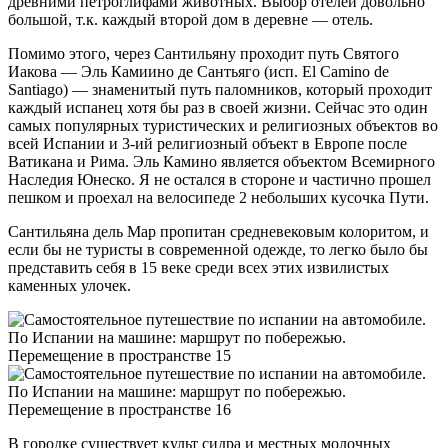
древними петроглифами животных. Выбор отелей довольно
большой, т.к. каждый второй дом в деревне — отель.
Помимо этого, через Сантильяну проходит путь Святого
Иакова — Эль Камиино де Сантьяго (исп. El Camino de
Santiago) — знаменитый путь паломников, который проходит
каждый испанец хотя бы раз в своей жизни. Сейчас это один
самых популярных туристических и религиозных объектов во
всей Испании и 3-ий религиозный объект в Европе после
Ватикана и Рима. Эль Камино является объектом Всемирного
Наследия Юнеско. Я не остался в стороне и частично прошел
пешком и проехал на велосипеде 2 небольших кусочка Пути.
Сантильяна дель Мар пропитан средневековым колоритом, и
если бы не туристы в современной одежде, то легко было бы
представить себя в 15 веке среди всех этих извилистых
каменных улочек.
В городке существует культ сидра и местных молочных