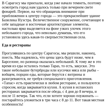
В Сарагосу мы приехали, когда уже начало темнеть, поэтому
осмотреть город нам удалось только при вечернем свете
фонарей. Первое, на что обращаешь внимание при
приближении к центру города — это прекраснейшее здание
Базилика Нуэстра. Величественное сооружение, сочетающее в
себе западные и восточные архитектурные элементы,
настолько ярко выделяется на фоне узких улочек этого
небольшого города, что невольно думаешь, что его
установила здесь какая-то сверхъестественная сила.
Еда и рестораны
Прогулявшись по центру Сарагосы, мы решили, наконец,
поесть. Мы надеялись, что цены здесь будут ниже, чем в
Барселоне, но разница оказалась небольшой. К тому же в это
время из еды остались только Tapas, то есть, закуски. Это
такие небольшие бутерброды или кусочки мяса или рыбы –
вобщем, порции еды, которые берутся с витрины и
разогреваются, не требуя специального приготовления.
«Тапас» есть практически в любом ресторане, и пользуются
спросом, когда закрывается кухня. А кухня в испанских
ресторанах закрывается после обеда, с 4 дня до 8 вечера, и
после 11 вечера. Так что, если хотите хорошо поужинать —
постарайтесь уложиться в три часа с 8 до 11. Вот такая местная
особенность!