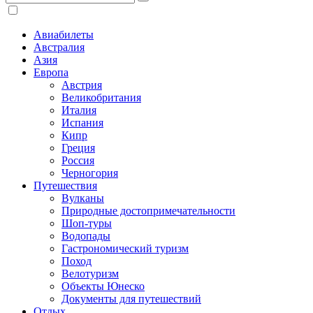
Авиабилеты
Австралия
Азия
Европа
Австрия
Великобритания
Италия
Испания
Кипр
Греция
Россия
Черногория
Путешествия
Вулканы
Природные достопримечательности
Шоп-туры
Водопады
Гастрономический туризм
Поход
Велотуризм
Объекты Юнеско
Документы для путешествий
Отдых