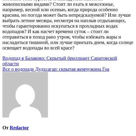
живописными видами? Стоит ли ехать в межсезонье,
например, весной или осенью, когда природа особенно
красива, но погода может быть непредсказуемой? Или лучше
выбрать летние месяцы, несмотря на наплыв отдыхающих,
чтобы гарантированно искупаться в прохладных водах
водопадов? И как насчет времени суток – стоит ли
отправиться в поход рано утром, чтобы избежать жары и
насладиться тишиной, или лучше приехать днем, когда солнце
освещает водопады во всей красе?
Навигация
Водопад в Балаково: Скрытый бриллиант Саратовской
области
по
Все о водопаде Дудхсагар: скрытая жемчужина Гоа
записям
От
Redactor