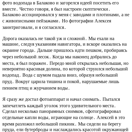
фото водопада в Балаково и загорелся идеей посетить его
вместе․ Честно говоря‚ я был настроен скептически․
Балаково ассоциировался у меня с заводами и плотинами‚ а не
с живописными пейзажами․ Но фотографии Алексея
заинтриговали‚ и я согласился․
Дорога оказалась не такой уж и сложной․ Мы ехали на
машине‚ следуя указаниям навигатора‚ и вскоре оказались на
окраине города․ Дальше пришлось идти пешком‚ пробираясь
через небольшой лесок․ Когда мы наконец добрались до
места‚ я был поражен․ Передо мной открылась небольшая‚ но
невероятно красивая долина‚ по которой струился небольшой
водопад․ Вода с шумом падала вниз‚ образуя небольшой
пруд․ Вокруг царила тишина и покой‚ нарушаемые лишь
пением птиц и журчанием воды․
Я сразу же достал фотоаппарат и начал снимать․ Пытался
запечатлеть каждый уголок этого удивительного места․
Сделал несколько панорамных снимков‚ сфотографировал
отдельные капли воды‚ играющие на солнце․ Алексей в это
время разложил небольшой пикник․ Мы сидели на берегу
пруда‚ ели бутерброды и наслаждались красотой окружающей