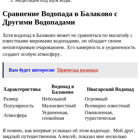
Медитация под шум воды․
Сравнение Водопада в Балаково с
Другими Водопадами
Хотя водопад в Балаково может не сравниться по масштабу с
известными мировыми водопадами‚ он обладает своим
неповторимым очарованием․ Его камерность и уединенность
создают особую атмосферу․
Вам будет интересно
Прическа водопад
Водопад в
Характеристика
Ниагарский Водопад
Балаково
Размер
Небольшой
Огромный
Популярность
Малоизвестный
Всемирно известный
Уединенная‚
Оживленная‚
Атмосфера
спокойная
туристическая
Я помню‚ как впервые услышал об этом водопаде․ Мой друг‚
заядлый путешественник Алексей‚ показал мне несколько