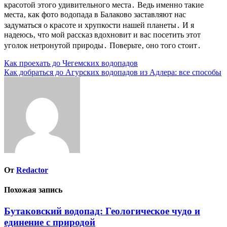
красотой этого удивительного места․ Ведь именно такие
места‚ как фото водопада в Балаково заставляют нас
задуматься о красоте и хрупкости нашей планеты․ И я
надеюсь‚ что мой рассказ вдохновит и вас посетить этот
уголок нетронутой природы․ Поверьте‚ оно того стоит․
Навигация
Как проехать до Чегемских водопадов
Как добраться до Агурских водопадов из Адлера: все способы
по
записям
От
Redactor
Похожая запись
Бутаковский водопад: Геологическое чудо и
единение с природой