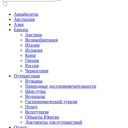
Авиабилеты
Австралия
Азия
Европа
Австрия
Великобритания
Италия
Испания
Кипр
Греция
Россия
Черногория
Путешествия
Вулканы
Природные достопримечательности
Шоп-туры
Водопады
Гастрономический туризм
Поход
Велотуризм
Объекты Юнеско
Документы для путешествий
Отдых