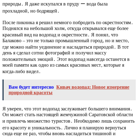
природы․ Я даже искупался в пруду ー вода была
прохладной‚ но бодрящей․
После пикника я решил немного побродить по окрестностям․
Поднялся на небольшой холм‚ откуда открывался еще более
красивый вид на водопад и окрестности․ Я понял‚ что
Балаково – это не только промышленный город‚ но и место‚
где можно найти уединение и насладиться природой․ В тот
день я сделал сотни фотографий и получил массу
положительных эмоций․ Этот водопад навсегда останется в
моей памяти как одно из самых красивых мест‚ которые я
когда-либо видел․
Вам будет интересно
Кивач водопад: Новое измерение
природной красоты
Я уверен‚ что этот водопад заслуживает большего внимания․
Он может стать настоящей жемчужиной Саратовской области
и привлечь множество туристов․ Необходимо лишь сохранить
его красоту и уникальность․ Лично я планирую вернуться
сюда еще не раз‚ чтобы вновь насладиться тишиной и