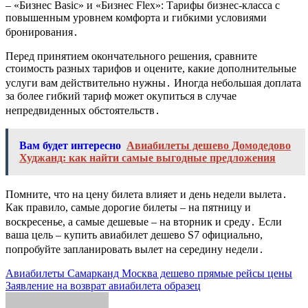
– «Бизнес Basic» и «Бизнес Flex»: Тарифы бизнес-класса с
повышенным уровнем комфорта и гибкими условиями
бронирования․
Перед принятием окончательного решения, сравните
стоимость разных тарифов и оцените, какие дополнительные
услуги вам действительно нужны․ Иногда небольшая доплата
за более гибкий тариф может окупиться в случае
непредвиденных обстоятельств․
Вам будет интересно
Авиабилеты дешево Домодедово
Худжанд: как найти самые выгодные предложения
Помните, что на цену билета влияет и день недели вылета․
Как правило, самые дорогие билеты – на пятницу и
воскресенье, а самые дешевые – на вторник и среду․ Если
ваша цель – купить авиабилет дешево S7 официально,
попробуйте запланировать вылет на середину недели․
Навигация
Авиабилеты Самарканд Москва дешево прямые рейсы цены
Заявление на возврат авиабилета образец
по