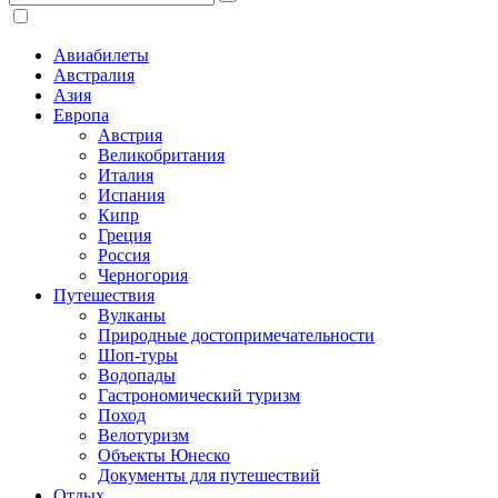
Авиабилеты
Австралия
Азия
Европа
Австрия
Великобритания
Италия
Испания
Кипр
Греция
Россия
Черногория
Путешествия
Вулканы
Природные достопримечательности
Шоп-туры
Водопады
Гастрономический туризм
Поход
Велотуризм
Объекты Юнеско
Документы для путешествий
Отдых