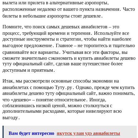
вылета или прилета в альтернативные аэропорты‚
расположенные недалеко от вашего пункта назначения․ Часто
билеты в небольшие аэропорты стоят дешевле․
Помните‚ что поиск самых дешевых авиабилетов – это
процесс‚ требующий времени и терпения․ Используйте все
доступные инструменты и стратегии‚ чтобы найти наиболее
выгодное предложение․ Главное – не торопитесь и тщательно
сравнивайте все варианты․ Учитывая все эти факторы‚ вы
сможете значительно сэкономить и купить авиабилеты дешево
туту официальный сайт‚ сделав ваше путешествие более
доступным и приятным․
Итак‚ мы рассмотрели основные способы экономии на
авиабилетах с помощью Туту․ру․ Однако‚ прежде чем купить
авиабилеты дешево туту официальный сайт‚ важно понимать‚
что «дешево» – понятие относительное․ Иногда‚
соблазнившись низкой ценой‚ можно столкнуться с
дополнительными расходами‚ которые нивелируют всю
выгоду․
Вам будет интересно
якутск улан удэ авиабилеты