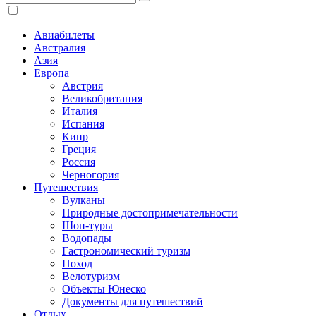
Авиабилеты
Австралия
Азия
Европа
Австрия
Великобритания
Италия
Испания
Кипр
Греция
Россия
Черногория
Путешествия
Вулканы
Природные достопримечательности
Шоп-туры
Водопады
Гастрономический туризм
Поход
Велотуризм
Объекты Юнеско
Документы для путешествий
Отдых