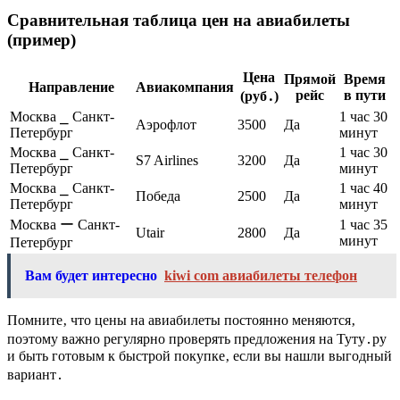
Сравнительная таблица цен на авиабилеты
(пример)
Цена
Прямой
Время
Направление
Авиакомпания
рейс
в пути
(руб․)
Москва ⎯ Санкт-
1 час 30
Аэрофлот
3500
Да
Петербург
минут
Москва ⎯ Санкт-
1 час 30
S7 Airlines
3200
Да
Петербург
минут
Москва ⎯ Санкт-
1 час 40
Победа
2500
Да
Петербург
минут
Москва ー Санкт-
1 час 35
Utair
2800
Да
минут
Петербург
Вам будет интересно
kiwi com авиабилеты телефон
Помните‚ что цены на авиабилеты постоянно меняются‚
поэтому важно регулярно проверять предложения на Туту․ру
и быть готовым к быстрой покупке‚ если вы нашли выгодный
вариант․