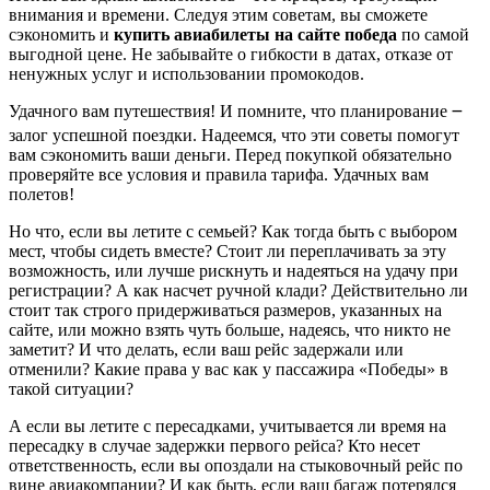
внимания и времени. Следуя этим советам, вы сможете
сэкономить и
купить авиабилеты на сайте победа
по самой
выгодной цене. Не забывайте о гибкости в датах, отказе от
ненужных услуг и использовании промокодов.
Удачного вам путешествия! И помните, что планирование ౼
залог успешной поездки. Надеемся, что эти советы помогут
вам сэкономить ваши деньги. Перед покупкой обязательно
проверяйте все условия и правила тарифа. Удачных вам
полетов!
Но что, если вы летите с семьей? Как тогда быть с выбором
мест, чтобы сидеть вместе? Стоит ли переплачивать за эту
возможность, или лучше рискнуть и надеяться на удачу при
регистрации? А как насчет ручной клади? Действительно ли
стоит так строго придерживаться размеров, указанных на
сайте, или можно взять чуть больше, надеясь, что никто не
заметит? И что делать, если ваш рейс задержали или
отменили? Какие права у вас как у пассажира «Победы» в
такой ситуации?
А если вы летите с пересадками, учитывается ли время на
пересадку в случае задержки первого рейса? Кто несет
ответственность, если вы опоздали на стыковочный рейс по
вине авиакомпании? И как быть, если ваш багаж потерялся