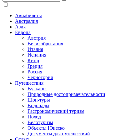
Авиабилеты
Австралия
Азия
Европа
Австрия
Великобритания
Италия
Испания
Кипр
Греция
Россия
Черногория
Путешествия
Вулканы
Природные достопримечательности
Шоп-туры
Водопады
Гастрономический туризм
Поход
Велотуризм
Объекты Юнеско
Документы для путешествий
Отдых