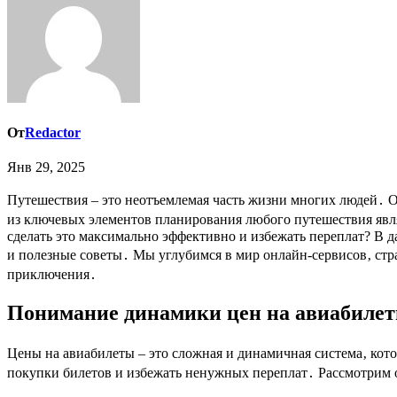
От
Redactor
Янв 29, 2025
Путешествия – это неотъемлемая часть жизни многих людей․ Они позволяют открывать новые горизонты‚ знакомиться с разными культурами и получать незабываемые впечатления․ Одним
из ключевых элементов планирования любого путешествия явля
сделать это максимально эффективно и избежать переплат? В
и полезные советы․ Мы углубимся в мир онлайн-сервисов‚ ст
приключения․
Понимание динамики цен на авиабиле
Цены на авиабилеты – это сложная и динамичная система‚ ко
покупки билетов и избежать ненужных переплат․ Рассмотрим 