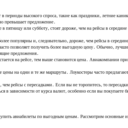
 в периоды высокого спроса‚ такие как праздники‚ летние кан
ьно превышает предложение․
в пятницу или субботу‚ стоят дороже‚ чем на рейсы в середине
олее популярны и‚ следовательно‚ дороже‚ чем рейсы в середин
асто позволяет получить более выгодную цену․ Обычно‚ лучшие
рящие предложения․
тается на рейсе‚ тем выше становится цена․ Авиакомпании при
 цены на одни и те же маршруты․ Лоукостеры часто предлагают
 чем рейсы с пересадками․ Если вы не торопитесь‚ то пересадк
ся в зависимости от курса валют‚ особенно если вы покупаете 
купить авиабилеты по выгодным ценам․ Рассмотрим основные и