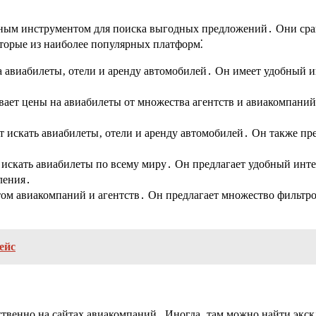
ным инструментом для поиска выгодных предложений․ Они срав
торые из наиболее популярных платформ⁚
а авиабилеты‚ отели и аренду автомобилей․ Он имеет удобный и
ает цены на авиабилеты от множества агентств и авиакомпани
т искать авиабилеты‚ отели и аренду автомобилей․ Он также пр
 искать авиабилеты по всему миру․ Он предлагает удобный инте
ления․
ом авиакомпаний и агентств․ Он предлагает множество фильтро
ейс
дственно на сайтах авиакомпаний․ Иногда‚ там можно найти эк