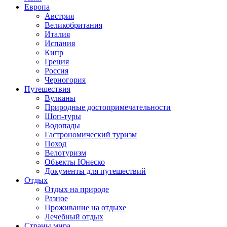
Европа
Австрия
Великобритания
Италия
Испания
Кипр
Греция
Россия
Черногория
Путешествия
Вулканы
Природные достопримечательности
Шоп-туры
Водопады
Гастрономический туризм
Поход
Велотуризм
Объекты Юнеско
Документы для путешествий
Отдых
Отдых на природе
Разное
Проживание на отдыхе
Лечебный отдых
Страны мира