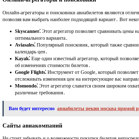
Онлайн-агрегаторы и поисковики авиабилетов являются отлич
позволяя вам выбрать наиболее подходящий вариант․ Вот неко
Skyscanner⁚
Этот агрегатор позволяет сравнивать цены н
оптимального варианта․
Aviasales⁚
Популярный поисковик‚ который также сравнив
календарь цен․
Kayak⁚
Еще один известный агрегатор‚ который позволяе
об изменениях стоимости билетов․
Google Flights⁚
Инструмент от Google‚ который позволяет
отслеживать изменения цен на интересующие вас направ
Momondo⁚
Этот агрегатор славится своим широким охват
различные требования․
Вам будет интересно
авиабилеты пекин москва прямой р
Сайты авиакомпаний
Не стоит забывать и о возможности покупки билетов непосре