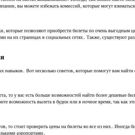
мпании‚ вы можете избежать комиссий‚ которые могут взиматься
и‚ которые позволяют приобрести билеты по очень выгодным це
тями на их страницах в социальных сетях․ Также‚ существуют р
ия
х навыков․ Вот несколько советов‚ которые помогут вам найти
а‚ то у вас есть больше возможностей найти более дешевые бил
рите возможность вылета в будни или в ночное время‚ так как э
тов‚ то стоит проверить цены на билеты во все из них․ Иногда 
олькими аэропортами․