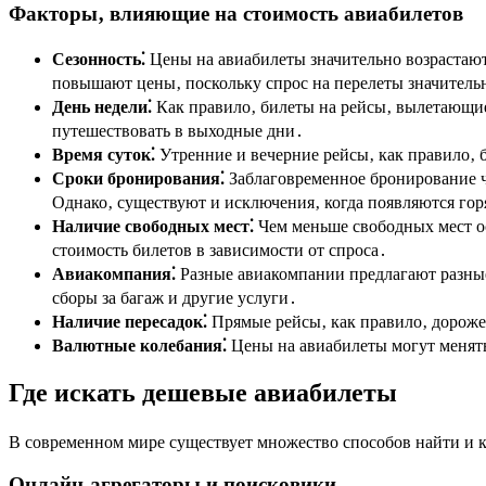
Факторы‚ влияющие на стоимость авиабилетов
Сезонность⁚
Цены на авиабилеты значительно возрастают
повышают цены‚ поскольку спрос на перелеты значител
День недели⁚
Как правило‚ билеты на рейсы‚ вылетающие 
путешествовать в выходные дни․
Время суток⁚
Утренние и вечерние рейсы‚ как правило‚ б
Сроки бронирования⁚
Заблаговременное бронирование ч
Однако‚ существуют и исключения‚ когда появляются го
Наличие свободных мест⁚
Чем меньше свободных мест ос
стоимость билетов в зависимости от спроса․
Авиакомпания⁚
Разные авиакомпании предлагают разные
сборы за багаж и другие услуги․
Наличие пересадок⁚
Прямые рейсы‚ как правило‚ дороже‚
Валютные колебания⁚
Цены на авиабилеты могут менять
Где искать дешевые авиабилеты
В современном мире существует множество способов найти и 
Онлайн-агрегаторы и поисковики