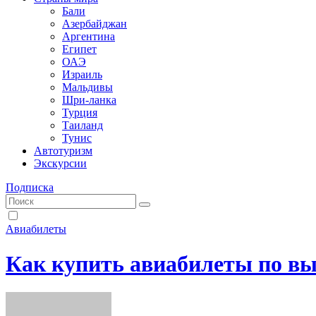
Бали
Азербайджан
Аргентина
Египет
ОАЭ
Израиль
Мальдивы
Шри-ланка
Турция
Таиланд
Тунис
Автотуризм
Экскурсии
Подписка
Авиабилеты
Как купить авиабилеты по в