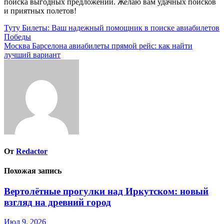
поиска выгодных предложений. Желаю вам удачных поисков
и приятных полетов!
Навигация
Туту Билеты: Ваш надежный помощник в поиске авиабилетов
Победы
по
Москва Барселона авиабилеты прямой рейс: как найти
записям
лучший вариант
От
Redactor
Похожая запись
Вертолётные прогулки над Иркутском: новый
взгляд на древний город
Июл 9, 2026