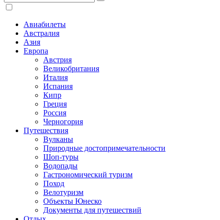
Авиабилеты
Австралия
Азия
Европа
Австрия
Великобритания
Италия
Испания
Кипр
Греция
Россия
Черногория
Путешествия
Вулканы
Природные достопримечательности
Шоп-туры
Водопады
Гастрономический туризм
Поход
Велотуризм
Объекты Юнеско
Документы для путешествий
Отдых