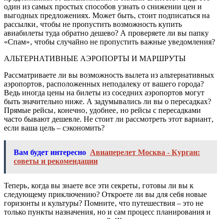
один из самых простых способов узнать о снижении цен и
выгодных предложениях. Может быть‚ стоит подписаться на
рассылки‚ чтобы не пропустить возможность купить
авиабилеты туда обратно дешево? А проверяете ли вы папку
«Спам»‚ чтобы случайно не пропустить важные уведомления?
АЛЬТЕРНАТИВНЫЕ АЭРОПОРТЫ И МАРШРУТЫ
Рассматриваете ли вы возможность вылета из альтернативных
аэропортов‚ расположенных неподалеку от вашего города?
Ведь иногда цены на билеты из соседних аэропортов могут
быть значительно ниже. А задумывались ли вы о пересадках?
Прямые рейсы‚ конечно‚ удобнее‚ но рейсы с пересадками
часто бывают дешевле. Не стоит ли рассмотреть этот вариант‚
если ваша цель – сэкономить?
Вам будет интересно
Авиаперелет Москва - Курган:
советы и рекомендации
Теперь‚ когда вы знаете все эти секреты‚ готовы ли вы к
следующему приключению? Откроете ли вы для себя новые
горизонты и культуры? Помните‚ что путешествия – это не
только пункты назначения‚ но и сам процесс планирования и