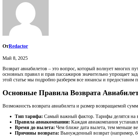
От
Redactor
Май 8, 2025
Возврат авиабилетов – это вопрос, который волнует многих путешественников, особенно когда планы внезапно меняются. Процедура возврата может показаться сложной, однако знание
основных правил и прав пассажиров значительно упрощает зад
этой статье мы подробно разберем все нюансы и предоставим п
Основные Правила Возврата Авиабиле
Возможность возврата авиабилета и размер возвращаемой сумм
Тип тарифа:
Самый важный фактор. Тарифы делятся на в
Правила авиакомпании:
Каждая авиакомпания устанавли
Время до вылета:
Чем ближе дата вылета, тем меньше ве
Причины возврата:
Вынужденный возврат (например, бо