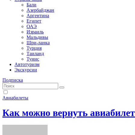
Бали
Азербайджан
Аргентина
Египет
ОАЭ
Израиль
Мальдивы
Шри-ланка
Турция
Таиланд
Тунис
Автотуризм
Экскурсии
Подписка
Авиабилеты
Как можно вернуть авиабиле