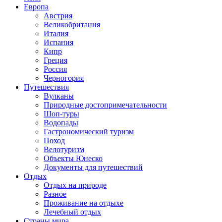
Европа
Австрия
Великобритания
Италия
Испания
Кипр
Греция
Россия
Черногория
Путешествия
Вулканы
Природные достопримечательности
Шоп-туры
Водопады
Гастрономический туризм
Поход
Велотуризм
Объекты Юнеско
Документы для путешествий
Отдых
Отдых на природе
Разное
Проживание на отдыхе
Лечебный отдых
Страны мира