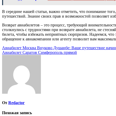
В середине нашей статьи, важно отметить, что понимание того
путешествий. Знание своих прав и возможностей позволяет из
Возврат авиабилетов – это процесс, требующий внимательности
столкнулись с трудностями при возврате авиабилета, не стесня
билета, чтобы избежать неприятных сюрпризов. Надеемся, что 
обращение к авиакомпании или агенту позволит вам максималь
Навигация
Авиабилет Москва Внуково Душанбе: Ваше путешествие начина
Авиабилет Саратов Симферополь прямой
по
записям
От
Redactor
Похожая запись