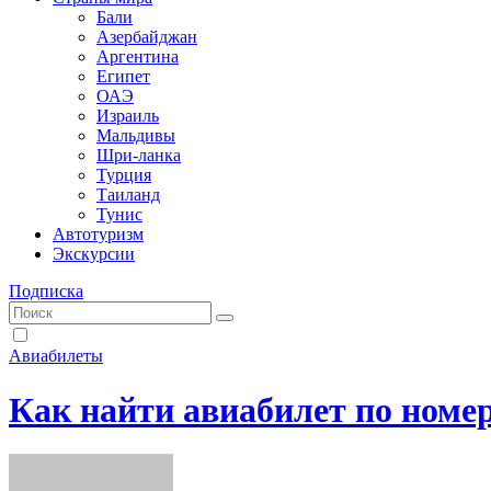
Бали
Азербайджан
Аргентина
Египет
ОАЭ
Израиль
Мальдивы
Шри-ланка
Турция
Таиланд
Тунис
Автотуризм
Экскурсии
Подписка
Авиабилеты
Как найти авиабилет по номе