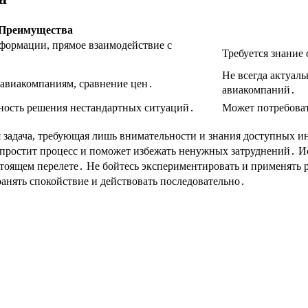
Преимущества
ормации, прямое взаимодействие с
Требуется знание
Не всегда актуал
авиакомпаниям, сравнение цен․
авиакомпаний․
ность решения нестандартных ситуаций․
Может потребоват
ая задача, требующая лишь внимательности и знания доступных 
ростит процесс и поможет избежать ненужных затруднений․ Ис
оящем перелете․ Не бойтесь экспериментировать и применять 
ранять спокойствие и действовать последовательно․