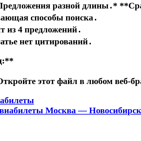
Предложения разной длины․* **Ср
вающая способы поиска․
т из 4 предложений․
татье нет цитирований․
д:**
Откройте этот файл в любом веб-бр
иабилеты
авиабилеты Москва — Новосибирск