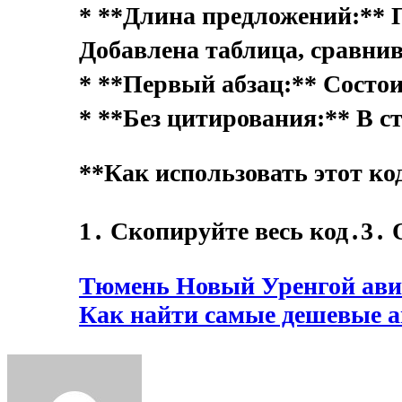
* **Длина предложений:** 
Добавлена таблица, сравни
* **Первый абзац:** Состои
* **Без цитирования:** В с
**Как использовать этот ко
1․ Скопируйте весь код․3․ 
Навигация
Тюмень Новый Уренгой ав
Как найти самые дешевые 
по
записям