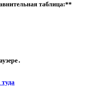
авнительная таблица:**
аузере․
 туда