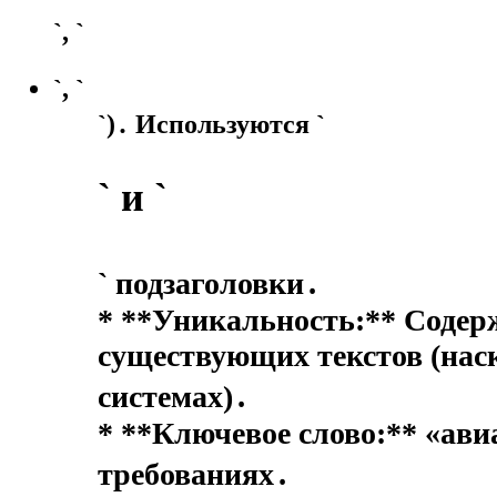
`, `
`, `
`)․ Используются `
` и `
` подзаголовки․
* **Уникальность:** Содерж
существующих текстов (нас
системах)․
* **Ключевое слово:** «авиа
требованиях․