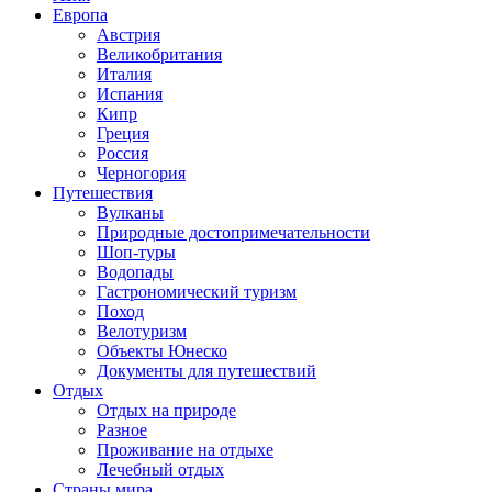
Европа
Австрия
Великобритания
Италия
Испания
Кипр
Греция
Россия
Черногория
Путешествия
Вулканы
Природные достопримечательности
Шоп-туры
Водопады
Гастрономический туризм
Поход
Велотуризм
Объекты Юнеско
Документы для путешествий
Отдых
Отдых на природе
Разное
Проживание на отдыхе
Лечебный отдых
Страны мира