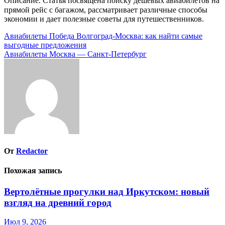
Описание⁚ Статья посвящена поиску дешевых авиабилетов на
прямой рейс с багажом, рассматривает различные способы
экономии и дает полезные советы для путешественников.
Навигация
Авиабилеты Победа Волгоград-Москва: как найти самые
выгодные предложения
по
Авиабилеты Москва — Санкт-Петербург
записям
От
Redactor
Похожая запись
Вертолётные прогулки над Иркутском: новый
взгляд на древний город
Июл 9, 2026