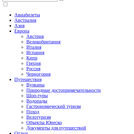
Авиабилеты
Австралия
Азия
Европа
Австрия
Великобритания
Италия
Испания
Кипр
Греция
Россия
Черногория
Путешествия
Вулканы
Природные достопримечательности
Шоп-туры
Водопады
Гастрономический туризм
Поход
Велотуризм
Объекты Юнеско
Документы для путешествий
Отдых