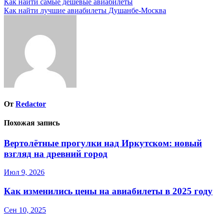
Навигация
Как найти самые дешевые авиабилеты
Как найти лучшие авиабилеты Душанбе-Москва
по
записям
От
Redactor
Похожая запись
Вертолётные прогулки над Иркутском: новый
взгляд на древний город
Июл 9, 2026
Как изменились цены на авиабилеты в 2025 году
Сен 10, 2025