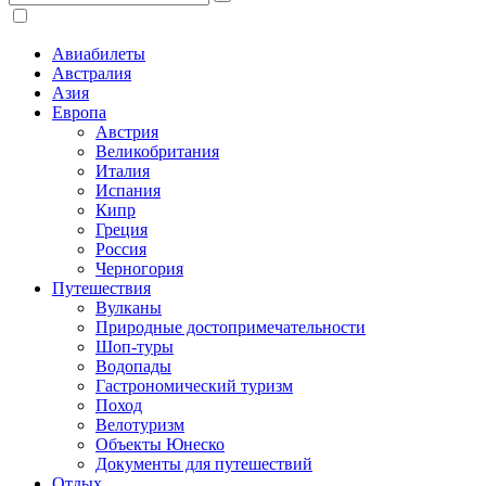
Авиабилеты
Австралия
Азия
Европа
Австрия
Великобритания
Италия
Испания
Кипр
Греция
Россия
Черногория
Путешествия
Вулканы
Природные достопримечательности
Шоп-туры
Водопады
Гастрономический туризм
Поход
Велотуризм
Объекты Юнеско
Документы для путешествий
Отдых