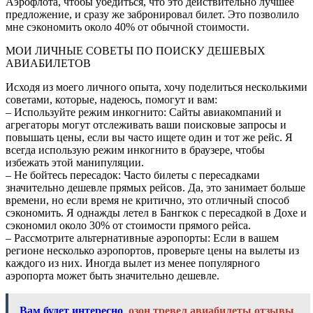
Аэрофлота, чтобы убедиться, что это действительно лучшее
предложение, и сразу же забронировал билет. Это позволило
мне сэкономить около 40% от обычной стоимости.
МОИ ЛИЧНЫЕ СОВЕТЫ ПО ПОИСКУ ДЕШЕВЫХ
АВИАБИЛЕТОВ
Исходя из моего личного опыта, хочу поделиться несколькими
советами, которые, надеюсь, помогут и вам:
– Используйте режим инкогнито: Сайты авиакомпаний и
агрегаторы могут отслеживать ваши поисковые запросы и
повышать цены, если вы часто ищете один и тот же рейс. Я
всегда использую режим инкогнито в браузере, чтобы
избежать этой манипуляции.
– Не бойтесь пересадок: Часто билеты с пересадками
значительно дешевле прямых рейсов. Да, это занимает больше
времени, но если время не критично, это отличный способ
сэкономить. Я однажды летел в Бангкок с пересадкой в Дохе и
сэкономил около 30% от стоимости прямого рейса.
– Рассмотрите альтернативные аэропорты: Если в вашем
регионе несколько аэропортов, проверьте цены на вылеты из
каждого из них. Иногда вылет из менее популярного
аэропорта может быть значительно дешевле.
Вам будет интересно
озон тревел авиабилеты отзывы