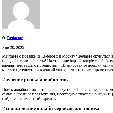
От
Redactor
Янв 30, 2025
Мечтаете о поездке из Кемерово в Москву? Желаете окунуться в атмосферу столичной жизни, посетить исторические места и насладиться культурным разнообразием? Тогда вам, несомненно,
понадобятся авиабилеты! На странице https://example.com/ti
вариант для вашего путешествия. Планирование поездки начин
мечту о путешествии в долгий ящик, начните поиск прямо сейч
Изучение рынка авиабилетов
Поиск авиабилетов – это целое искусство. Цены на перелеты мо
самые выгодные предложения, необходимо тщательно изучить р
найдете оптимальный вариант.
Использование онлайн-сервисов для поиска