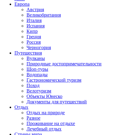
Европа
Австрия
Великобритания
Италия
Испания
Кипр
Греция
Россия
Черногория
Путешествия
Вулканы
Природные достопримечательности
Шоп-туры
Водопады
Гастрономический туризм
Поход
Велотуризм
Объекты Юнеско
Документы для путешествий
Отдых
Отдых на природе
Разное
Проживание на отдыхе
Лечебный отдых
Страны мира