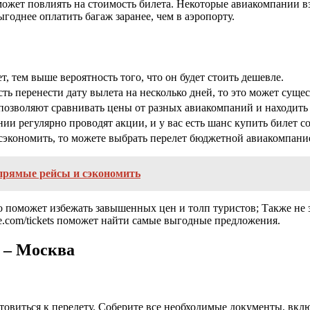
 может повлиять на стоимость билета. Некоторые авиакомпании 
годнее оплатить багаж заранее, чем в аэропорту.
, тем выше вероятность того, что он будет стоить дешевле.
ть перенести дату вылета на несколько дней, то это может суще
позволяют сравнивать цены от разных авиакомпаний и находить
и регулярно проводят акции, и у вас есть шанс купить билет со
сэкономить, то можете выбрать перелет бюджетной авиакомпани
прямые рейсы и сэкономить
то поможет избежать завышенных цен и толп туристов; Также не
le.com/tickets поможет найти самые выгодные предложения.
о – Москва
овиться к перелету. Соберите все необходимые документы, включ