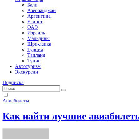
Бали
Азербайджан
Аргентина
Египет
ОАЭ
Израиль
Мальдивы
Шри-ланка
Турция
Таиланд
Тунис
Автотуризм
Экскурсии
Подписка
Авиабилеты
Как найти лучшие авиабилет