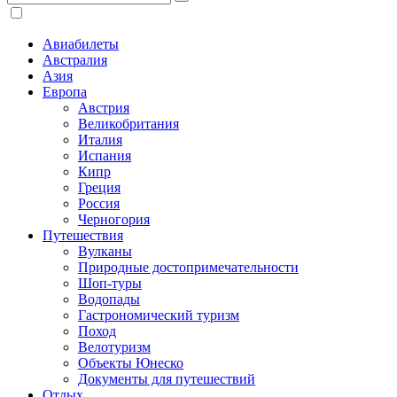
Авиабилеты
Австралия
Азия
Европа
Австрия
Великобритания
Италия
Испания
Кипр
Греция
Россия
Черногория
Путешествия
Вулканы
Природные достопримечательности
Шоп-туры
Водопады
Гастрономический туризм
Поход
Велотуризм
Объекты Юнеско
Документы для путешествий
Отдых