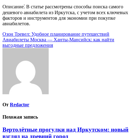
Описание⁚ В статье рассмотрены способы поиска самого
дешевого авиабилета из Иркутска, с учетом всех ключевых
факторов и инструментов для экономии при покупке
авиабилетов.
Навигация
Озон Тревел: Удобное планирование путешествий
Авиабилеты Москва — Ханты-Мансийск: как найти
по
выгодные предложения
записям
От
Redactor
Похожая запись
Вертолётные прогулки над Иркутском: новый
взгляд на древний город