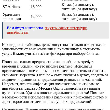
Багаж (за доплату),
S7 Airlines
16 000
питание (за доплату)
Уральские
Багаж (за доплату),
14 000
авиалинии
питание (за доплату)
Вам будет интересно
якутск санкт петербург
авиабилеты
Как видно из таблицы, цены могут значительно отличаться в
зависимости от авиакомпании и включенных в стоимость
услуг. Важно учитывать эти факторы при выборе билета.
Поиск выгодных предложений на авиабилеты требует
времени и усилий, но это вполне реально. Используя
приведенные выше советы, вы сможете значительно снизить
стоимость перелета. Главное – быть гибким в датах, следить за
акциями и сравнивать предложения разных авиакомпаний.
Надеемся, что эта информация поможет вам найти самые
авиабилеты дешево Москва Ош
и сэкономить на вашем
путешествии. Удачи в поиске идеального варианта! Помните
о возможности использования различных поисковых систем и
агрегаторов для отслеживания лучших предложений.
Но погодите! Путешествие не должно начинаться с рутины.