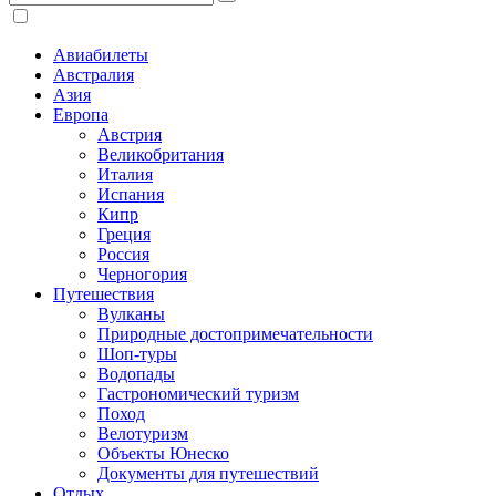
Авиабилеты
Австралия
Азия
Европа
Австрия
Великобритания
Италия
Испания
Кипр
Греция
Россия
Черногория
Путешествия
Вулканы
Природные достопримечательности
Шоп-туры
Водопады
Гастрономический туризм
Поход
Велотуризм
Объекты Юнеско
Документы для путешествий
Отдых