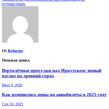
записям
путешествиях
От
Redactor
Похожая запись
Вертолётные прогулки над Иркутском: новый
взгляд на древний город
Июл 9, 2026
Как изменились цены на авиабилеты в 2025 году
Сен 10, 2025