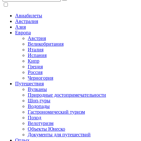
Авиабилеты
Австралия
Азия
Европа
Австрия
Великобритания
Италия
Испания
Кипр
Греция
Россия
Черногория
Путешествия
Вулканы
Природные достопримечательности
Шоп-туры
Водопады
Гастрономический туризм
Поход
Велотуризм
Объекты Юнеско
Документы для путешествий
Отдых