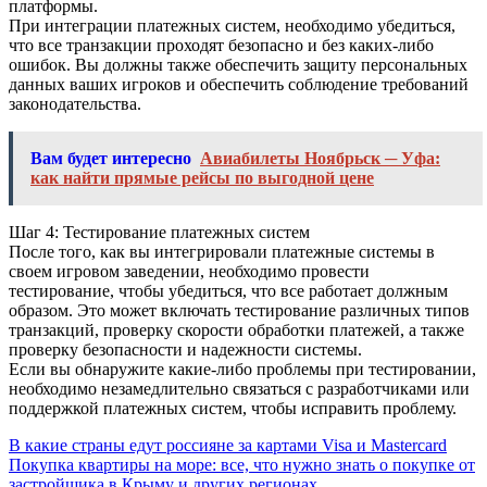
платформы.
При интеграции платежных систем, необходимо убедиться,
что все транзакции проходят безопасно и без каких-либо
ошибок. Вы должны также обеспечить защиту персональных
данных ваших игроков и обеспечить соблюдение требований
законодательства.
Вам будет интересно
Авиабилеты Ноябрьск ─ Уфа:
как найти прямые рейсы по выгодной цене
Шаг 4: Тестирование платежных систем
После того, как вы интегрировали платежные системы в
своем игровом заведении, необходимо провести
тестирование, чтобы убедиться, что все работает должным
образом. Это может включать тестирование различных типов
транзакций, проверку скорости обработки платежей, а также
проверку безопасности и надежности системы.
Если вы обнаружите какие-либо проблемы при тестировании,
необходимо незамедлительно связаться с разработчиками или
поддержкой платежных систем, чтобы исправить проблему.
Навигация
В какие страны едут россияне за картами Visa и Mastercard
Покупка квартиры на море: все, что нужно знать о покупке от
по
застройщика в Крыму и других регионах