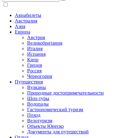
Авиабилеты
Австралия
Азия
Европа
Австрия
Великобритания
Италия
Испания
Кипр
Греция
Россия
Черногория
Путешествия
Вулканы
Природные достопримечательности
Шоп-туры
Водопады
Гастрономический туризм
Поход
Велотуризм
Объекты Юнеско
Документы для путешествий
Отдых