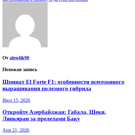
записям
От
alen4ik90
Похожая запись
Шпинат El Forte F1: особенности всесезонного
выращивания полезного гибрида
Июл 15, 2026
Откройте Азербайджан: Габала, Шеки,
Лянкяран за пределами Баку
Апр 21, 2026