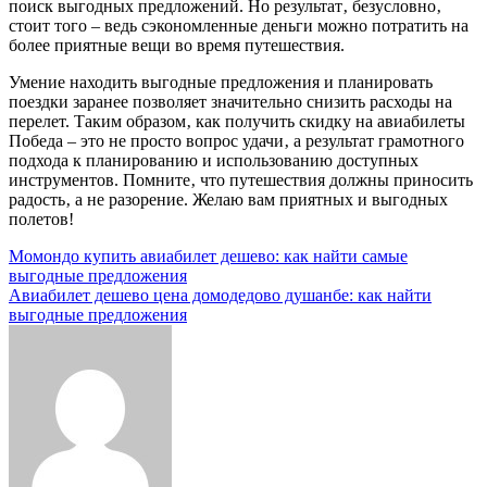
поиск выгодных предложений. Но результат‚ безусловно‚
стоит того – ведь сэкономленные деньги можно потратить на
более приятные вещи во время путешествия.
Умение находить выгодные предложения и планировать
поездки заранее позволяет значительно снизить расходы на
перелет. Таким образом‚ как получить скидку на авиабилеты
Победа – это не просто вопрос удачи‚ а результат грамотного
подхода к планированию и использованию доступных
инструментов. Помните‚ что путешествия должны приносить
радость‚ а не разорение. Желаю вам приятных и выгодных
полетов!
Навигация
Момондо купить авиабилет дешево: как найти самые
выгодные предложения
по
Авиабилет дешево цена домодедово душанбе: как найти
записям
выгодные предложения