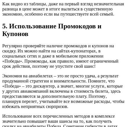
Как видно из таблицы‚ даже на первый взгляд незначительная
разница в цене может в итоге вылиться в существенную
экономию‚ особенно если вы путешествуете всей семьей.
5. Использование Промокодов и
Купонов
Регулярно проверяйте наличие промокодов и купонов на
скидку. Их можно найти на сайтах-купонаторах‚ в
социальных сетях и даже в мобильном приложении
«Победы». Промокоды‚ как правило‚ имеют ограниченный
срок действия‚ поэтому не упустите свой шанс!
Экономия на авиабилетах – это не просто удача‚ а результат
продуманной стратегии и внимательности. Помните‚ что
«Победа» – это дискаунтер‚ а значит‚ многие услуги‚ которые
у других авиакомпаний включены в стоимость билета‚ здесь
предоставляются за дополнительную плату. Поэтому‚
планируя перелет‚ учитывайте все возможные расходы‚ чтобы
избежать неприятных сюрпризов.
Использование всех перечисленных методов в комплексе
значительно повышает ваши шансы на то‚ как получить
скидку на авиабилеты Победа. Сочетание гибкости в датах‚