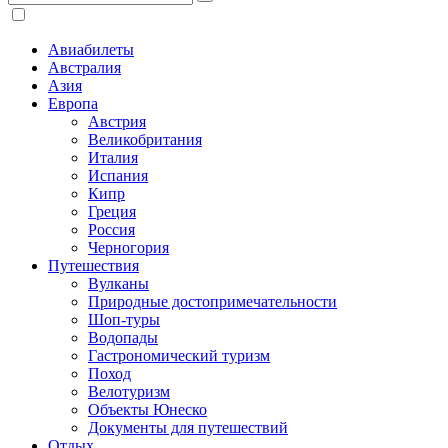
Авиабилеты
Австралия
Азия
Европа
Австрия
Великобритания
Италия
Испания
Кипр
Греция
Россия
Черногория
Путешествия
Вулканы
Природные достопримечательности
Шоп-туры
Водопады
Гастрономический туризм
Поход
Велотуризм
Объекты Юнеско
Документы для путешествий
Отдых