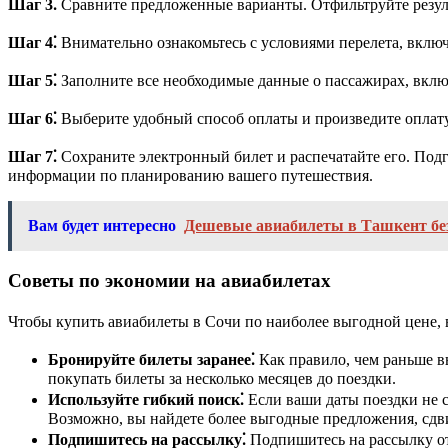
Шаг 3⁚
Сравните предложенные варианты. Отфильтруйте резуль
Шаг 4⁚
Внимательно ознакомьтесь с условиями перелета, включа
Шаг 5⁚
Заполните все необходимые данные о пассажирах, вклю
Шаг 6⁚
Выберите удобный способ оплаты и произведите оплату
Шаг 7⁚
Сохраните электронный билет и распечатайте его. Подгот
информации по планированию вашего путешествия.
Вам будет интересно
Дешевые авиабилеты в Ташкент бе
Советы по экономии на авиабилетах
Чтобы купить авиабилеты в Сочи по наиболее выгодной цене,
Бронируйте билеты заранее⁚
Как правило, чем раньше вы
покупать билеты за несколько месяцев до поездки.
Используйте гибкий поиск⁚
Если ваши даты поездки не с
Возможно, вы найдете более выгодные предложения, сдви
Подпишитесь на рассылку⁚
Подпишитесь на рассылку от