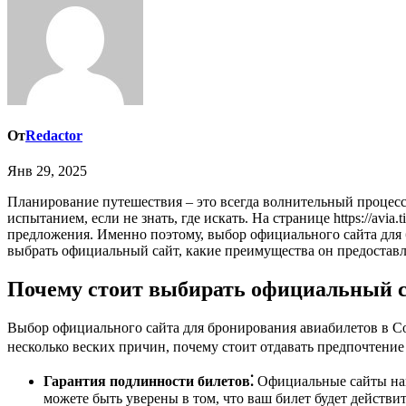
От
Redactor
Янв 29, 2025
Планирование путешествия – это всегда волнительный процесс, особенно когда речь идет о таком популярном направлении, как Сочи. Поиск авиабилетов может стать настоящим
испытанием, если не знать, где искать. На странице https://av
предложения. Именно поэтому, выбор официального сайта для 
выбрать официальный сайт, какие преимущества он предоставл
Почему стоит выбирать официальный с
Выбор официального сайта для бронирования авиабилетов в Соч
несколько веских причин, почему стоит отдавать предпочтени
Гарантия подлинности билетов⁚
Официальные сайты нап
можете быть уверены в том, что ваш билет будет действи