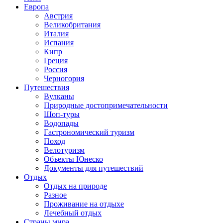
Европа
Австрия
Великобритания
Италия
Испания
Кипр
Греция
Россия
Черногория
Путешествия
Вулканы
Природные достопримечательности
Шоп-туры
Водопады
Гастрономический туризм
Поход
Велотуризм
Объекты Юнеско
Документы для путешествий
Отдых
Отдых на природе
Разное
Проживание на отдыхе
Лечебный отдых
Страны мира