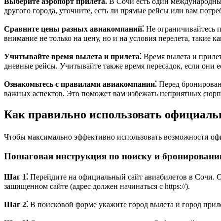
Выберите аэропорт прилета⁚
В Сочи есть один международный
другого города, уточните, есть ли прямые рейсы или вам потреб
Сравните цены разных авиакомпаний⁚
Не ограничивайтесь п
внимание не только на цену, но и на условия перелета, такие к
Учитывайте время вылета и прилета⁚
Время вылета и прилет
дневные рейсы. Учитывайте также время пересадок, если они е
Ознакомьтесь с правилами авиакомпании⁚
Перед бронировани
важных аспектов. Это поможет вам избежать неприятных сюрпр
Как правильно использовать официаль
Чтобы максимально эффективно использовать возможности офиц
Пошаговая инструкция по поиску и бронировани
Шаг 1⁚
Перейдите на официальный сайт авиабилетов в Сочи. Об
защищенном сайте (адрес должен начинаться с https://).
Шаг 2⁚
В поисковой форме укажите город вылета и город приле