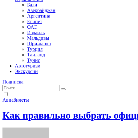
Бали
Азербайджан
Аргентина
Египет
ОАЭ
Израиль
Мальдивы
Шри-ланка
Турция
Таиланд
Тунис
Автотуризм
Экскурсии
Подписка
Авиабилеты
Как правильно выбрать офици