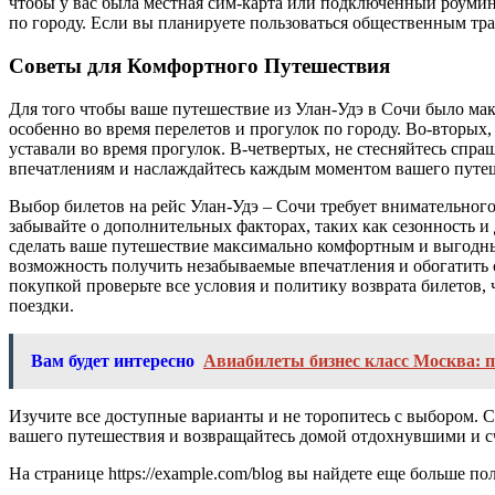
чтобы у вас была местная сим-карта или подключенный роуминг
по городу. Если вы планируете пользоваться общественным тр
Советы для Комфортного Путешествия
Для того чтобы ваше путешествие из Улан-Удэ в Сочи было ма
особенно во время перелетов и прогулок по городу. Во-вторых,
уставали во время прогулок. В-четвертых, не стесняйтесь спр
впечатлениям и наслаждайтесь каждым моментом вашего путеше
Выбор билетов на рейс Улан-Удэ – Сочи требует внимательног
забывайте о дополнительных факторах, таких как сезонность и
сделать ваше путешествие максимально комфортным и выгодным
возможность получить незабываемые впечатления и обогатить 
покупкой проверьте все условия и политику возврата билетов,
поездки.
Вам будет интересно
Авиабилеты бизнес класс Москва: 
Изучите все доступные варианты и не торопитесь с выбором.
вашего путешествия и возвращайтесь домой отдохнувшими и 
На странице https://example.com/blog вы найдете еще больше 