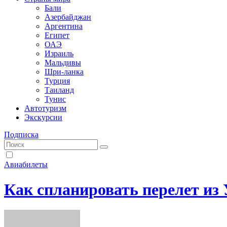
Бали
Азербайджан
Аргентина
Египет
ОАЭ
Израиль
Мальдивы
Шри-ланка
Турция
Таиланд
Тунис
Автотуризм
Экскурсии
Подписка
Авиабилеты
Как спланировать перелет из 