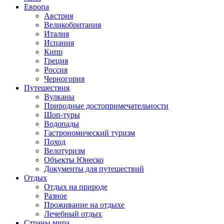
Европа
Австрия
Великобритания
Италия
Испания
Кипр
Греция
Россия
Черногория
Путешествия
Вулканы
Природные достопримечательности
Шоп-туры
Водопады
Гастрономический туризм
Поход
Велотуризм
Объекты Юнеско
Документы для путешествий
Отдых
Отдых на природе
Разное
Проживание на отдыхе
Лечебный отдых
Страны мира