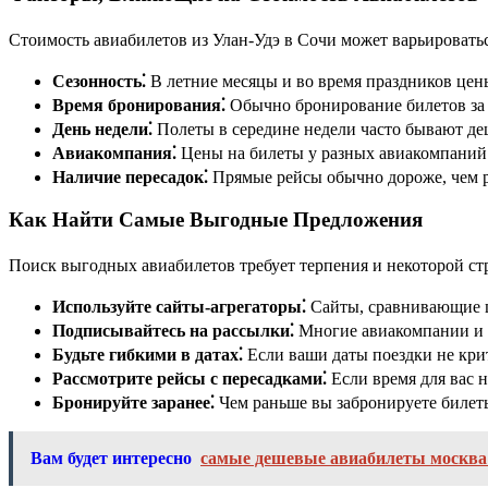
Стоимость авиабилетов из Улан-Удэ в Сочи может варьироватьс
Сезонность⁚
В летние месяцы и во время праздников цены
Время бронирования⁚
Обычно бронирование билетов за н
День недели⁚
Полеты в середине недели часто бывают де
Авиакомпания⁚
Цены на билеты у разных авиакомпаний 
Наличие пересадок⁚
Прямые рейсы обычно дороже, чем р
Как Найти Самые Выгодные Предложения
Поиск выгодных авиабилетов требует терпения и некоторой стр
Используйте сайты-агрегаторы⁚
Сайты, сравнивающие ц
Подписывайтесь на рассылки⁚
Многие авиакомпании и т
Будьте гибкими в датах⁚
Если ваши даты поездки не кри
Рассмотрите рейсы с пересадками⁚
Если время для вас н
Бронируйте заранее⁚
Чем раньше вы забронируете билеты
Вам будет интересно
самые дешевые авиабилеты москва