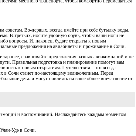
енностями местного транспорта, чтобы комфортно перемещаться
 советам. Во-первых, всегда имейте при себе бутылку воды,
ремя. В-третьих, носите удобную обувь, чтобы ваши ноги не
либо вопросы. И, наконец, будьте открыты к новым
ециальные предложения на авиабилеты и проживание в Сочи.
е заранее, сравнивайте предложения разных авиакомпаний и не
 пути. Правильная подготовка и планирование помогут вам
товность к новым открытиям. Путешествия – это всегда
ых в Сочи станет по-настоящему великолепным. Перед
ебольшие детали могут повлиять на ваше общее впечатление от
их эмоций и воспоминаний. Наслаждайтесь каждым моментом
 Улан-Удэ в Сочи.