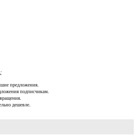
⁚
чшие предложения.
дложения подписчикам.
звращения.
ельно дешевле.