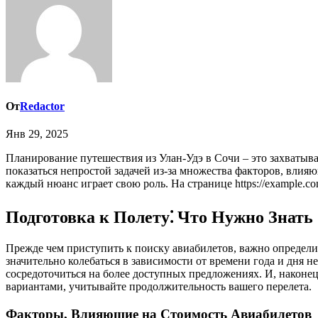
От
Redactor
Янв 29, 2025
Планирование путешествия из Улан-Удэ в Сочи – это захватывающее приключение, которое начинается задолго до посадки в самолет. Выбор авиабилетов по этому направлению может
показаться непростой задачей из-за множества факторов, влия
каждый нюанс играет свою роль. На странице https://example.
Подготовка к Полету⁚ Что Нужно Знать
Прежде чем приступить к поиску авиабилетов, важно определи
значительно колебаться в зависимости от времени года и дня 
сосредоточиться на более доступных предложениях. И, наконец
вариантами, учитывайте продолжительность вашего перелета.
Факторы, Влияющие на Стоимость Авиабилетов