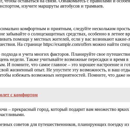
, чтобы оставаться на связи. Ознакомьтесь с правилами и особ
анспортом, изучите маршруты автобусов и трамваев.
ксимально комфортным и приятным, следуйте нескольким простым
 не забывайте о солнцезащитных средствах, особенно в летнее в
ашивать помощи у местных жителей, если у вас возникают какие-
ствия. На странице https://example.com/offers можно найти сп
о подхода и учета многих факторов. Планируйте свое путешестви
 день недели. Также учитывайте возможные пересадки и время в
. И помните, что самое главное – это хорошее настроение и го
свой жизненный опыт. Не упустите эту возможность, и ваш отд
 чтобы избежать возможных неприятностей. Помните, что даже н
полет с комфортом
 Сочи – прекрасный город, который подарит вам множество ярк
счастливыми.
полезных советов для путешественников, планирующих поездку из