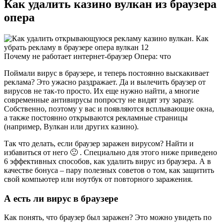
Как удалить казино вулкан из браузера
опера
Почему не работает интернет-браузер Опера: что
Поймали вирус в браузере, и теперь постоянно выскакивает
реклама? Это ужасно раздражает. Да и вылечить браузер от
вирусов не так-то просто. Их еще нужно найти, а многие
современные антивирусы попросту не видят эту заразу.
Собственно, поэтому у вас и появляются всплывающие окна,
а также постоянно открываются рекламные страницы
(например, Вулкан или других казино).
Так что делать, если браузер заражен вирусом? Найти и
избавиться от него 🙂 . Специально для этого ниже приведено
6 эффективных способов, как удалить вирус из браузера. А в
качестве бонуса – пару полезных советов о том, как защитить
свой компьютер или ноутбук от повторного заражения.
А есть ли вирус в браузере
Как понять, что браузер был заражен? Это можно увидеть по