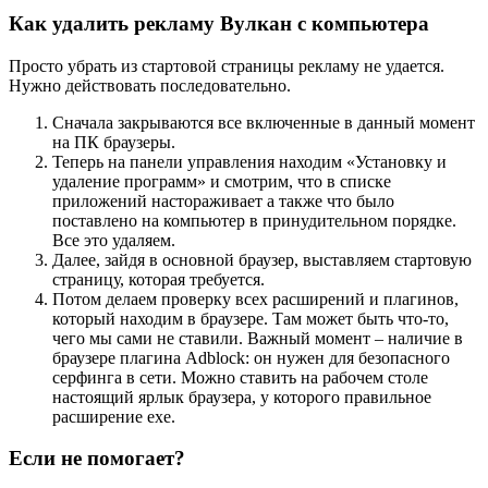
Как удалить рекламу Вулкан с компьютера
Просто убрать из стартовой страницы рекламу не удается.
Нужно действовать последовательно.
Сначала закрываются все включенные в данный момент
на ПК браузеры.
Теперь на панели управления находим «Установку и
удаление программ» и смотрим, что в списке
приложений настораживает а также что было
поставлено на компьютер в принудительном порядке.
Все это удаляем.
Далее, зайдя в основной браузер, выставляем стартовую
страницу, которая требуется.
Потом делаем проверку всех расширений и плагинов,
который находим в браузере. Там может быть что-то,
чего мы сами не ставили. Важный момент – наличие в
браузере плагина Adblock: он нужен для безопасного
серфинга в сети. Можно ставить на рабочем столе
настоящий ярлык браузера, у которого правильное
расширение ехе.
Если не помогает?