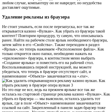
любом случае, компьютеру он не навредит, но неудобства
доставляет ощутимые.
Удаление рекламы из браузера
Не стоит унывать, если после перезапуска, все так же
открывается казино «Вулкан». Как убрать из браузера такой
контент? Повторим процедуру, ту самую, что описывалась
ранее. Найти на рабочем столе ярлык необходимого браузера,
затем зайти в его «Свойства». Также переходим в раздел
«Ярлык», но теперь нажимаем «Расположение файла». Как
только откроется окно папки, необходимо нажать на
«приложение» браузера, в контекстном меню выбрать
«Создание ярлыка» и поместить его на рабочий стол.
Воспользовавшись первой инструкцией, вы можете
убедиться, что теперь в браузере отсутствует сайт, и
наименование «Объекта» заканчивается на «.exe».
Но это еще не все, ведь на прежнем ярлыке все так же
осталась на стартовой странице реклама казино «Вулкан». Как
убрать из браузера — мы выяснили, осталось удалить тот
ярлык, где в поле «Объект» наименование заканчивается
ссылкой на сайт. Закрепленный в панели задач браузер тоже