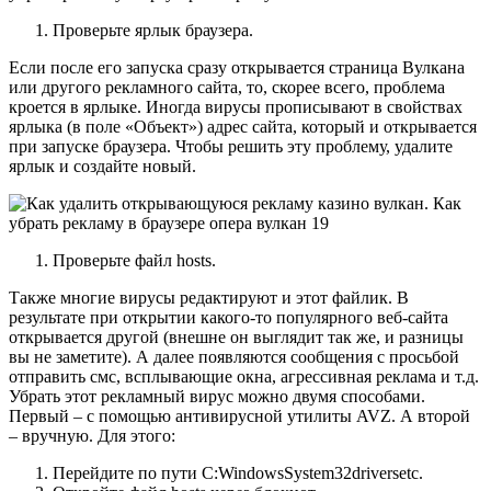
Проверьте ярлык браузера.
Если после его запуска сразу открывается страница Вулкана
или другого рекламного сайта, то, скорее всего, проблема
кроется в ярлыке. Иногда вирусы прописывают в свойствах
ярлыка (в поле «Объект») адрес сайта, который и открывается
при запуске браузера. Чтобы решить эту проблему, удалите
ярлык и создайте новый.
Проверьте файл hosts.
Также многие вирусы редактируют и этот файлик. В
результате при открытии какого-то популярного веб-сайта
открывается другой (внешне он выглядит так же, и разницы
вы не заметите). А далее появляются сообщения с просьбой
отправить смс, всплывающие окна, агрессивная реклама и т.д.
Убрать этот рекламный вирус можно двумя способами.
Первый – с помощью антивирусной утилиты AVZ. А второй
– вручную. Для этого:
Перейдите по пути C:WindowsSystem32driversetc.