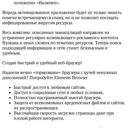
положение «Включен».
Впредь активированное приложение будет не только чинить
помехи встречающемуся спаму, но и не позволит посещать
инфицированные вирусом ресурсы.
Весь комплекс описанных манипуляций направлен на
устранение регулярно возникающего рекламного контента
Вулкана и иных схожих по тематике ресурсов. Теперь поиск
подходящей информации в сети станет безопасным и
удобным.
Создан быстрый и удобный веб-браузер!
Надоели вечно «тормозяшие» браузеры с кучей ненужных
дополнений? Попробуйте Elements Browser
Быстрый доступ к любимым сайтам.
Доступ в социальные сети в любых условиях.
Полностью настраиваемый ньютаб браузера.
Защита от всевозможных вредоносных файлов и сайтов,
их распространяющих.
Высочайшая скорость загрузки страницы даже при
плохой работе интернета.