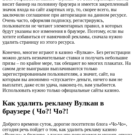
висит баннер на половину браузера и имеется закрепленный
значок входа на сайт азартных игр, то, скорее всего, вы
заключили соглашение при авторизации на данном ресурсе.
Очень часто, оформляя подписку, регистрируясь,
пользователи не читают элементарных правил, в которых
будут указаны все изменения в браузере. Поэтому, если вы
хотите избавиться от навязчивой рекламы, сначала нужно
удалить страницу из этого ресурса.
Конечно, многие играют в казино «Вулкан». Без регистрации
можно делать незначительные ставки и получать небольшие
призы – по крайне мере, так обещают во многих плакатах. На
самом деле выигрыши выплачиваются только
зарегистрированным пользователям, а значит, сайт, на
которым вы анонимно «спускаете» деньги, ничего вам не
выплатит, даже если удача, наконец-то, вам улыбнется.
Использовать нужно только официальные сайты казино.
Как удалить рекламу Вулкан в
браузере ( Чо?! Чо?!
Доброго времени суток, дорогие посетители блога «Чо-Чо»,
сегодня речь пойдет о том, как удалить рекламу казино
«Вулкан» в браузере, а также что попытаемся выяснить откуда