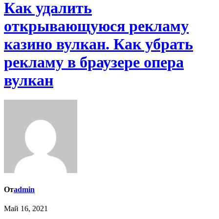
Как удалить
открывающуюся рекламу
казино вулкан. Как убрать
рекламу в браузере опера
вулкан
От
admin
Май 16, 2021