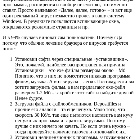
программы, расширения и вообще не смотрят, что именно
ставят. Просто нажимают «Далее, далее, готово» – и вот еще
один рекламный вирус незаметно пролез в вашу систему
Windows. В результате появляются всплывающие окна,
открываются рекламные страницы и пр.
И в 99% случаев виноват сам пользователь. Почему? Да
потому, что обычно лечение браузера от вирусов требуется
после:
Установки софта через специальные «установщики».
Это, пожалуй, наиболее распространенная причина.
Установщики – это exe-файлы размером около 1 Мб.
Понятно, что в них не поместится никакая программа,
фильм, музыка. А вот вирусы – легко. Поэтому, если вы
хотите загрузить фильм, а вам предлагают exe-файл
размером 1-2 Мб – закройте этот сайт и найдите другой.
Целее будете.
Загрузки файла с файлообменников. Depositfiles и
прочие его аналоги – та еще чепуха. Мало того, что
скорость 30 Кб/с, так еще пытаются наставить вам кучу
ненужных программ и заразить вирусами. Поэтому
лучше с них ничего не качать. Но если очень нужно –
тогда проверяйте наличие галочек и отключайте их.
Установки нелицензионных программ, загруженных с