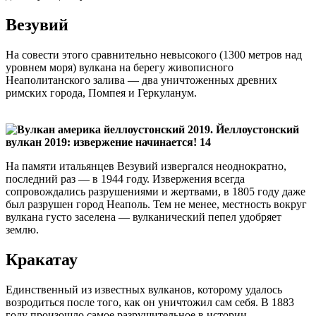
Везувий
На совести этого сравнительно невысокого (1300 метров над
уровнем моря) вулкана на берегу живописного
Неаполитанского залива — два уничтоженных древних
римских города, Помпея и Геркуланум.
На памяти итальянцев Везувий извергался неоднократно,
последний раз — в 1944 году. Извержения всегда
сопровождались разрушениями и жертвами, в 1805 году даже
был разрушен город Неаполь. Тем не менее, местность вокруг
вулкана густо заселена — вулканический пепел удобряет
землю.
Кракатау
Единственный из известных вулканов, которому удалось
возродиться после того, как он уничтожил сам себя. В 1883
году произошло самое разрушительное в истории