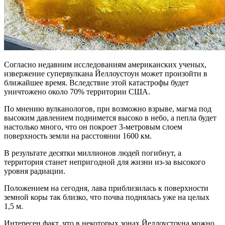
Согласно недавним исследованиям американских ученых,
извержение супервулкана Йеллоустоун может произойти в
ближайшее время. Вследствие этой катастрофы будет
уничтожено около 70% территории США.
По мнению вулканологов, при возможно взрыве, магма под
высоким давлением поднимется высоко в небо, а пепла будет
настолько много, что он покроет 3-метровым слоем
поверхность земли на расстоянии 1600 км.
В результате десятки миллионов людей погибнут, а
территория станет непригодной для жизни из-за высокого
уровня радиации.
Положением на сегодня, лава приблизилась к поверхности
земной коры так близко, что почва поднялась уже на целых
1,5 м.
Интересен факт, что в некоторых зонах Йеллоустоуна можно