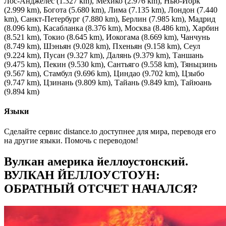
Лос-Анджелес (1.327 km), Мехико (2.976 km), Нью-Йорк
(2.999 km), Богота (5.680 km), Лима (7.135 km), Лондон (7.440
km), Санкт-Петербург (7.880 km), Берлин (7.985 km), Мадрид
(8.096 km), Касабланка (8.376 km), Москва (8.486 km), Харбин
(8.521 km), Токио (8.645 km), Иокогама (8.669 km), Чанчунь
(8.749 km), Шэньян (9.028 km), Пхеньян (9.158 km), Сеул
(9.224 km), Пусан (9.327 km), Далянь (9.379 km), Таншань
(9.475 km), Пекин (9.530 km), Сантьяго (9.558 km), Тяньцзинь
(9.567 km), Стамбул (9.696 km), Циндао (9.702 km), Цзыбо
(9.747 km), Цзинань (9.809 km), Тайань (9.849 km), Тайюань
(9.894 km)
Языки
Сделайте сервис distance.to доступнее для мира, переводя его
на другие языки. Помочь с переводом!
Вулкан америка йеллоустонский.
ВУЛКАН ЙЕЛЛОУСТОУН:
ОБРАТНЫЙ ОТСЧЕТ НАЧАЛСЯ?