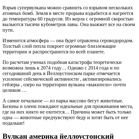
Взрыв супервулкана можно сравнить со взрывом нескольких
атомных бомб. Земля в месте прорыва вздыбится и нагреется
до температуры 60 градусов. Из жерла с огромной скоростью
выльются тысячи кубометров лавы. Она выжжет все на своем
пути.
Изменится атмосфера — она будет отравлена сероводородом.
Толстый слой пепла покроет огромные близлежащие
территории и распространится по всей планете.
По расчетам ученых подобная катастрофа теоретически
возможна лишь к 2074 году… Однако с 2014 года и по
сегодняшний день в Йеллоустонском парке отмечается
усиление сейсмической активности , активизировались
гейзеры , озеро на территории вулкана «выкипело» почти
целиком …
А самое печальное — из парка массово бегут животные.
Бизоны и олени покидают идеальные для проживания места,
где на них никто не охотится… Причина может быть только
одна — животные предчувствуют беду и хотят быть от нее
подальше!
Вулкан америка йеллоустонский