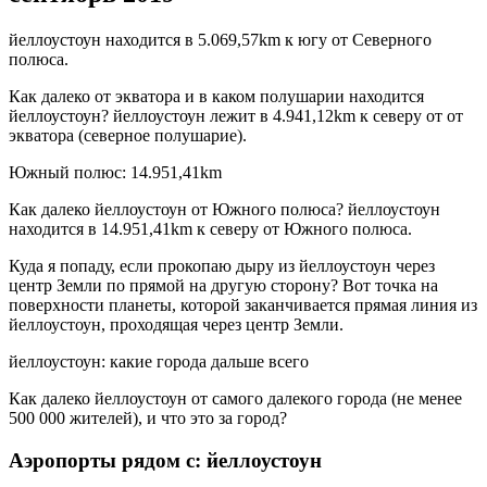
йеллоустоун находится в 5.069,57km к югу от Северного
полюса.
Как далеко от экватора и в каком полушарии находится
йеллоустоун? йеллоустоун лежит в 4.941,12km к северу от от
экватора (северное полушарие).
Южный полюс: 14.951,41km
Как далеко йеллоустоун от Южного полюса? йеллоустоун
находится в 14.951,41km к северу от Южного полюса.
Куда я попаду, если прокопаю дыру из йеллоустоун через
центр Земли по прямой на другую сторону? Вот точка на
поверхности планеты, которой заканчивается прямая линия из
йеллоустоун, проходящая через центр Земли.
йеллоустоун: какие города дальше всего
Как далеко йеллоустоун от самого далекого города (не менее
500 000 жителей), и что это за город?
Аэропорты рядом с: йеллоустоун