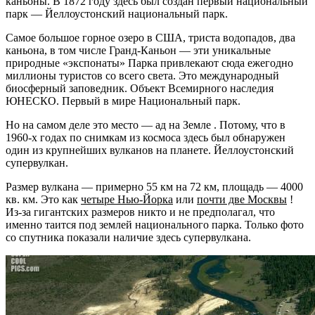
каньоны. В 1872 году здесь был создан первый национальный
парк — Йеллоустонский национальный парк.
Самое большое горное озеро в США, триста водопадов, два
каньона, в том числе Гранд-Каньон — эти уникальные
природные «экспонаты» Парка привлекают сюда ежегодно
миллионы туристов со всего света. Это международный
биосферный заповедник. Объект Всемирного наследия
ЮНЕСКО. Первый в мире Национальный парк.
Но на самом деле это место — ад на Земле . Потому, что в
1960-х годах по снимкам из космоса здесь был обнаружен
один из крупнейших вулканов на планете. Йеллоустонский
супервулкан.
Размер вулкана — примерно 55 км на 72 км, площадь — 4000
кв. км. Это как
четыре Нью-Йорка
или
почти две Москвы
!
Из-за гигантских размеров никто и не предполагал, что
именно таится под землей национального парка. Только фото
со спутника показали наличие здесь супервулкана.