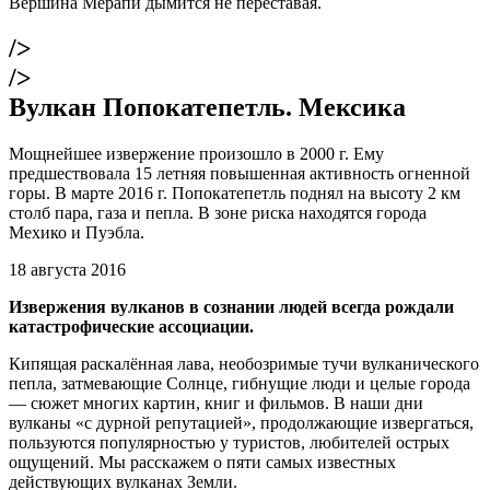
Вершина Мерапи дымится не переставая.
/>
/>
Вулкан Попокатепетль. Мексика
Мощнейшее извержение произошло в 2000 г. Ему
предшествовала 15 летняя повышенная активность огненной
горы. В марте 2016 г. Попокатепетль поднял на высоту 2 км
столб пара, газа и пепла. В зоне риска находятся города
Мехико и Пуэбла.
18 августа 2016
Извержения вулканов в сознании людей всегда рождали
катастрофические ассоциации.
Кипящая раскалённая лава, необозримые тучи вулканического
пепла, затмевающие Солнце, гибнущие люди и целые города
— сюжет многих картин, книг и фильмов. В наши дни
вулканы «с дурной репутацией», продолжающие извергаться,
пользуются популярностью у туристов, любителей острых
ощущений. Мы расскажем о пяти самых известных
действующих вулканах Земли.