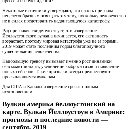
прессе и на телевидении?
Некоторые источники утверждают, что власть признала
нецелесообразным освещать эту тему, поскольку человечество
не в силах предотвратить надвигающуюся катастрофу.
Ряд признаков свидетельствует, что извержение
Йеллоустонского вулкана начинается, его активность
возрастает, поэтому мировая катастрофа уже не за горами.
2019 может стать последним годом благополучного
существования человечества.
Наибольшую тревогу вызывает именно рост динамики
сейсмоактивности, увеличение выброса газов и появление
новых гейзеров. Такие признаки всегда предшествуют
просыпающимся вулканам.
Для США и Канады извержение грозит полным
исчезновением.
Вулкан америка йеллоустонский на
карте. Вулкан Йеллоустоун в Америке:
прогнозы и последние новости —
сентябрь 2019