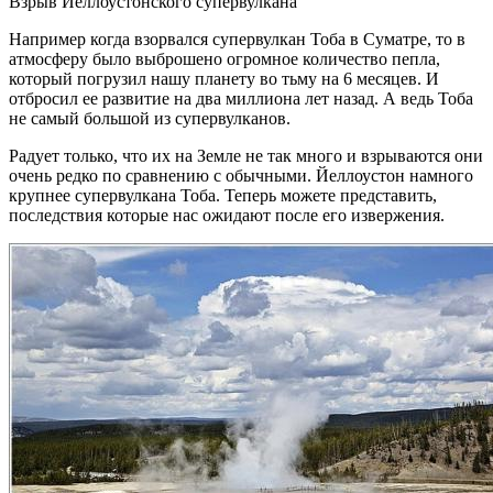
Взрыв Йеллоустонского супервулкана
Например когда взорвался супервулкан Тоба в Суматре, то в
атмосферу было выброшено огромное количество пепла,
который погрузил нашу планету во тьму на 6 месяцев. И
отбросил ее развитие на два миллиона лет назад. А ведь Тоба
не самый большой из супервулканов.
Радует только, что их на Земле не так много и взрываются они
очень редко по сравнению с обычными. Йеллоустон намного
крупнее супервулкана Тоба. Теперь можете представить,
последствия которые нас ожидают после его извержения.