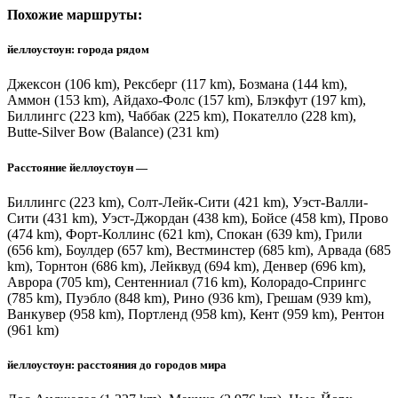
Похожие маршруты:
йеллоустоун: города рядом
Джексон (106 km), Рексберг (117 km), Бозмана (144 km),
Аммон (153 km), Айдахо-Фолс (157 km), Блэкфут (197 km),
Биллингс (223 km), Чаббак (225 km), Покателло (228 km),
Butte-Silver Bow (Balance) (231 km)
Расстояние йеллоустоун —
Биллингс (223 km), Солт-Лейк-Сити (421 km), Уэст-Валли-
Сити (431 km), Уэст-Джордан (438 km), Бойсе (458 km), Прово
(474 km), Форт-Коллинс (621 km), Спокан (639 km), Грили
(656 km), Боулдер (657 km), Вестминстер (685 km), Арвада (685
km), Торнтон (686 km), Лейквуд (694 km), Денвер (696 km),
Аврора (705 km), Сентенниал (716 km), Колорадо-Спрингс
(785 km), Пуэбло (848 km), Рино (936 km), Грешам (939 km),
Ванкувер (958 km), Портленд (958 km), Кент (959 km), Рентон
(961 km)
йеллоустоун: расстояния до городов мира