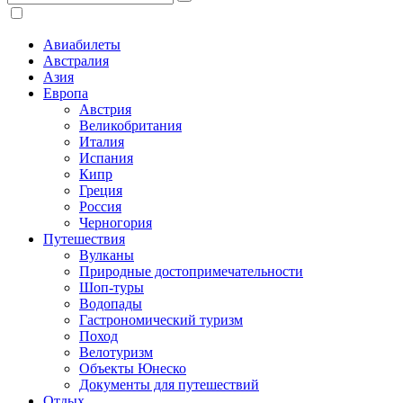
Авиабилеты
Австралия
Азия
Европа
Австрия
Великобритания
Италия
Испания
Кипр
Греция
Россия
Черногория
Путешествия
Вулканы
Природные достопримечательности
Шоп-туры
Водопады
Гастрономический туризм
Поход
Велотуризм
Объекты Юнеско
Документы для путешествий
Отдых