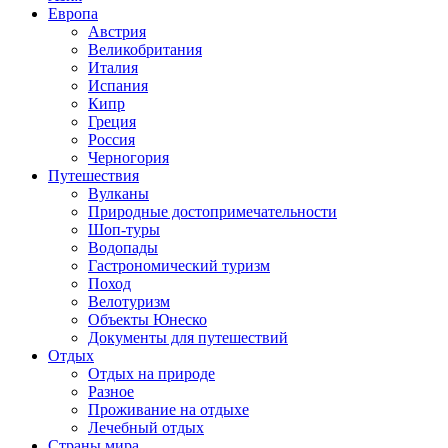
Европа
Австрия
Великобритания
Италия
Испания
Кипр
Греция
Россия
Черногория
Путешествия
Вулканы
Природные достопримечательности
Шоп-туры
Водопады
Гастрономический туризм
Поход
Велотуризм
Объекты Юнеско
Документы для путешествий
Отдых
Отдых на природе
Разное
Проживание на отдыхе
Лечебный отдых
Страны мира