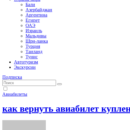
Бали
Азербайджан
Аргентина
Египет
ОАЭ
Израиль
Мальдивы
Шри-ланка
Турция
Таиланд
Тунис
Автотуризм
Экскурсии
Подписка
Авиабилеты
как вернуть авиабилет купле