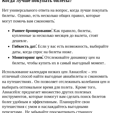
Когда лучше покупать билеты?
Нет универсального ответа на вопрос‚ когда лучше покупать
билеты․ Однако‚ есть несколько общих правил‚ которые
могут помочь вам сэкономить⁚
Раннее бронирование⁚
Как правило‚ билеты‚
купленные за несколько месяцев до вылета‚ стоят
дешевле․
Гибкость дат⁚
Если у вас есть возможность‚ выбирайте
даты‚ когда спрос на билеты ниже․
Мониторинг цен⁚
Отслеживайте динамику цен на
билеты‚ чтобы купить их в самый выгодный момент․
Использование календаря низких цен Авиасейлс – это
отличный способ найти выгодные авиабилеты и сэкономить
на путешествиях․ Он позволяет отслеживать колебания цен и
выбирать оптимальное время для полета․ Кроме того‚
Авиасейлс предлагает множество других полезных
инструментов‚ которые помогут вам сделать поиск билетов
более удобным и эффективным․ Планируйте свои
путешествия с умом и наслаждайтесь выгодными
перелетами․ Не забывайте просматривать страницу