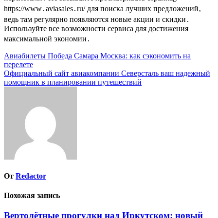
https://www․aviasales․ru/ для поиска лучших предложений‚
ведь там регулярно появляются новые акции и скидки․
Используйте все возможности сервиса для достижения
максимальной экономии․
Навигация
Авиабилеты Победа Самара Москва: как сэкономить на
перелете
по
Официальный сайт авиакомпании Северсталь ваш надежный
записям
помощник в планировании путешествий
От
Redactor
Похожая запись
Вертолётные прогулки над Иркутском: новый