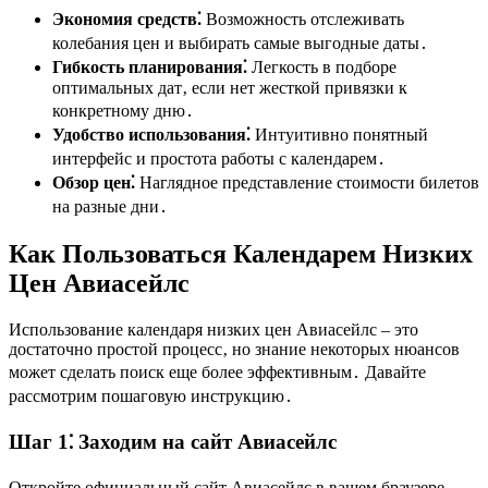
Экономия средств⁚
Возможность отслеживать
колебания цен и выбирать самые выгодные даты․
Гибкость планирования⁚
Легкость в подборе
оптимальных дат‚ если нет жесткой привязки к
конкретному дню․
Удобство использования⁚
Интуитивно понятный
интерфейс и простота работы с календарем․
Обзор цен⁚
Наглядное представление стоимости билетов
на разные дни․
Как Пользоваться Календарем Низких
Цен Авиасейлс
Использование календаря низких цен Авиасейлс – это
достаточно простой процесс‚ но знание некоторых нюансов
может сделать поиск еще более эффективным․ Давайте
рассмотрим пошаговую инструкцию․
Шаг 1⁚ Заходим на сайт Авиасейлс
Откройте официальный сайт Авиасейлс в вашем браузере․