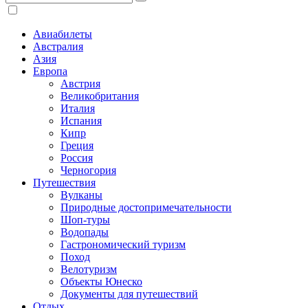
Авиабилеты
Австралия
Азия
Европа
Австрия
Великобритания
Италия
Испания
Кипр
Греция
Россия
Черногория
Путешествия
Вулканы
Природные достопримечательности
Шоп-туры
Водопады
Гастрономический туризм
Поход
Велотуризм
Объекты Юнеско
Документы для путешествий
Отдых