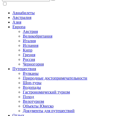
Авиабилеты
Австралия
Азия
Европа
Австрия
Великобритания
Италия
Испания
Кипр
Греция
Россия
Черногория
Путешествия
Вулканы
Природные достопримечательности
Шоп-туры
Водопады
Гастрономический туризм
Поход
Велотуризм
Объекты Юнеско
Документы для путешествий
Отдых