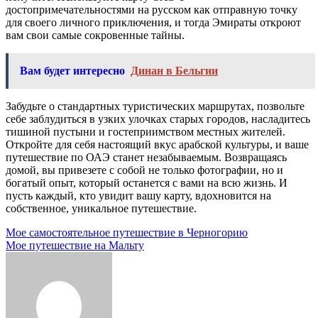
достопримечательностями на русском как отправную точку
для своего личного приключения, и тогда Эмираты откроют
вам свои самые сокровенные тайны.
Вам будет интересно
Динан в Бельгии
Забудьте о стандартных туристических маршрутах, позвольте
себе заблудиться в узких улочках старых городов, насладитесь
тишиной пустыни и гостеприимством местных жителей.
Откройте для себя настоящий вкус арабской культуры, и ваше
путешествие по ОАЭ станет незабываемым. Возвращаясь
домой, вы привезете с собой не только фотографии, но и
богатый опыт, который останется с вами на всю жизнь. И
пусть каждый, кто увидит вашу карту, вдохновится на
собственное, уникальное путешествие.
Навигация
Мое самостоятельное путешествие в Черногорию
Мое путешествие на Мальту
по
записям