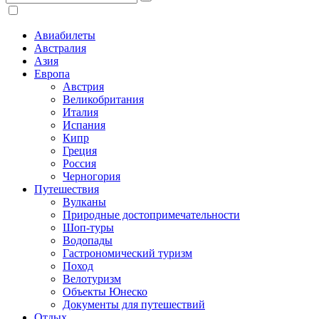
Авиабилеты
Австралия
Азия
Европа
Австрия
Великобритания
Италия
Испания
Кипр
Греция
Россия
Черногория
Путешествия
Вулканы
Природные достопримечательности
Шоп-туры
Водопады
Гастрономический туризм
Поход
Велотуризм
Объекты Юнеско
Документы для путешествий
Отдых