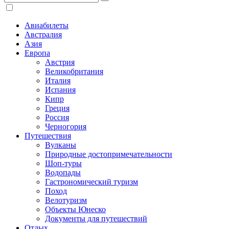
Авиабилеты
Австралия
Азия
Европа
Австрия
Великобритания
Италия
Испания
Кипр
Греция
Россия
Черногория
Путешествия
Вулканы
Природные достопримечательности
Шоп-туры
Водопады
Гастрономический туризм
Поход
Велотуризм
Объекты Юнеско
Документы для путешествий
Отдых