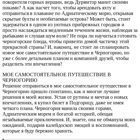
покорителя горных вершин, ведь Дурмитор манит своими
пиками? А как насчет того, чтобы арендовать яхту и
отправиться в плавание по Адриатическому морю, открывая
скрытые бухты и необитаемые острова? Может быть, стоит
задержаться в одном из уютных прибрежных городков и
просто наслаждаться медленным течением жизни, наблюдая за
рыбаками и слушая шум волн? Не пора ли научиться готовить
черногорские блюда, чтобы привезти домой частичку этой
прекрасной страны? И, наконец, не стоит ли спланировать
новое мое самостоятельное путешествие в Черногорию, но
уже с более детальным планом и компанией друзей, чтобы
разделить эти впечатления?
МОЕ САМОСТОЯТЕЛЬНОЕ ПУТЕШЕСТВИЕ В
ЧЕРНОГОРИЮ
Решение отправиться в мое самостоятельное путешествие в
Черногорию пришло спонтанно, как и многие лучшие
решения в моей жизни. Устав от рутины и мечтая о новых
впечатлениях, я купил билет в Подгорицу, даже не имея
четкого плана. Черногория манила своими горами,
Адриатическим морем и богатой историей, обещая
незабываемые приключения. И, знаете, она не обманула моих
ожиданий, подарив калейдоскоп эмоций и воспоминаний,
которые я буду бережно хранить.