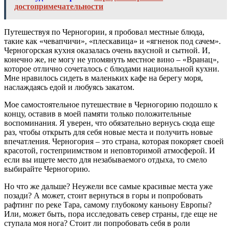
достопримечательности
Путешествуя по Черногории, я пробовал местные блюда,
такие как «чевапчичи», «плескавица» и «ягненок под сачем».
Черногорская кухня оказалась очень вкусной и сытной. И,
конечно же, не могу не упомянуть местное вино – «Вранац»,
которое отлично сочеталось с блюдами национальной кухни.
Мне нравилось сидеть в маленьких кафе на берегу моря,
наслаждаясь едой и любуясь закатом.
Мое самостоятельное путешествие в Черногорию подошло к
концу, оставив в моей памяти только положительные
воспоминания. Я уверен, что обязательно вернусь сюда еще
раз, чтобы открыть для себя новые места и получить новые
впечатления. Черногория – это страна, которая покоряет своей
красотой, гостеприимством и неповторимой атмосферой. И
если вы ищете место для незабываемого отдыха, то смело
выбирайте Черногорию.
Но что же дальше? Неужели все самые красивые места уже
позади? А может, стоит вернуться в горы и попробовать
рафтинг по реке Тара, самому глубокому каньону Европы?
Или, может быть, пора исследовать север страны, где еще не
ступала моя нога? Стоит ли попробовать себя в роли