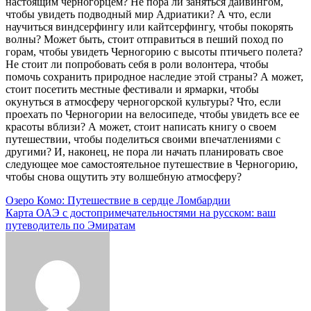
настоящим черногорцем? Не пора ли заняться дайвингом,
чтобы увидеть подводный мир Адриатики? А что, если
научиться виндсерфингу или кайтсерфингу, чтобы покорять
волны? Может быть, стоит отправиться в пеший поход по
горам, чтобы увидеть Черногорию с высоты птичьего полета?
Не стоит ли попробовать себя в роли волонтера, чтобы
помочь сохранить природное наследие этой страны? А может,
стоит посетить местные фестивали и ярмарки, чтобы
окунуться в атмосферу черногорской культуры? Что, если
проехать по Черногории на велосипеде, чтобы увидеть все ее
красоты вблизи? А может, стоит написать книгу о своем
путешествии, чтобы поделиться своими впечатлениями с
другими? И, наконец, не пора ли начать планировать свое
следующее мое самостоятельное путешествие в Черногорию,
чтобы снова ощутить эту волшебную атмосферу?
Навигация
Озеро Комо: Путешествие в сердце Ломбардии
Карта ОАЭ с достопримечательностями на русском: ваш
по
путеводитель по Эмиратам
записям