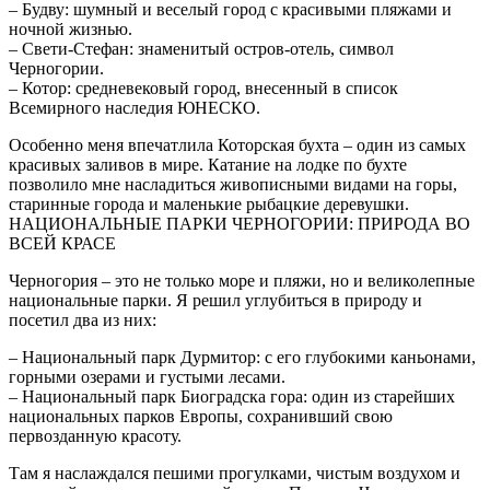
– Будву: шумный и веселый город с красивыми пляжами и
ночной жизнью.
– Свети-Стефан: знаменитый остров-отель, символ
Черногории.
– Котор: средневековый город, внесенный в список
Всемирного наследия ЮНЕСКО.
Особенно меня впечатлила Которская бухта – один из самых
красивых заливов в мире. Катание на лодке по бухте
позволило мне насладиться живописными видами на горы,
старинные города и маленькие рыбацкие деревушки.
НАЦИОНАЛЬНЫЕ ПАРКИ ЧЕРНОГОРИИ: ПРИРОДА ВО
ВСЕЙ КРАСЕ
Черногория – это не только море и пляжи, но и великолепные
национальные парки. Я решил углубиться в природу и
посетил два из них:
– Национальный парк Дурмитор: с его глубокими каньонами,
горными озерами и густыми лесами.
– Национальный парк Биоградска гора: один из старейших
национальных парков Европы, сохранивший свою
первозданную красоту.
Там я наслаждался пешими прогулками, чистым воздухом и