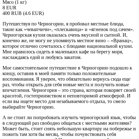
Мясо (1 кг)
8 EUR
400 RUB (4.6 EUR)
Путешествуя по Черногории, я пробовал местные блюда,
такие как «чевапчичи», «плескавица» и «ягненок под сачем».
Черногорская кухня оказалась очень вкусной и сытной. И,
конечно же, не могу не упомянуть местное вино – «Вранац»,
которое отлично сочеталось с блюдами национальной кухни.
Мне нравилось сидеть в маленьких кафе на берегу моря,
наслаждаясь едой и любуясь закатом.
Мое самостоятельное путешествие в Черногорию подошло к
концу, оставив в моей памяти только положительные
воспоминания. Я уверен, что обязательно вернусь сюда еще
раз, чтобы открыть для себя новые места и получить новые
впечатления. Черногория – это страна, которая покоряет своей
красотой, гостеприимством и неповторимой атмосферой. И
если вы ищете место для незабываемого отдыха, то смело
выбирайте Черногорию.
А не стоит ли попробовать изучить черногорский язык, чтобы
в следующий раз свободно общаться с местными жителями?
Может быть, стоит снять небольшую квартиру на побережье и
пожить там хотя бы месяц, чтобы почувствовать себя