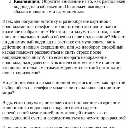
Композиция:
Обратите внимание на то, как расположен
водопад на изображении. Он должен выглядеть
сбалансированным и гармоничным.
Итак, мы обсудили эстетику и разнообразие картинок с
водопадами для телефона, но достаточно ли просто найти
красивое изображение? Не стоит ли задуматься о том, какое
влияние оказывает выбор обоев на наше подсознание? Может
ли динамичный водопад на заставке стимулировать нас к
действию и новым свершениям, или же наоборот, спокойный
каскад поможет расслабиться и снять стресс после
напряженного дня? А что если выбрать изображение
водопада, находящегося в экзотическом месте? Не станет ли
это дополнительным стимулом для путешествий и открытия
новых горизонтов?
Но действительно ли мы в полной мере осознаем, как простой
выбор обоев на телефоне может влиять на наше восприятие
мира?
Ведь, если подумать, не является ли постоянное созерцание
живописного водопада на экране своего гаджета
своеобразной медитацией, помогающей отвлечься от
повседневной суеты и сосредоточиться на чем-то прекрасном?
И, возможно, стоит задаться вопросом: не говорит ли наша