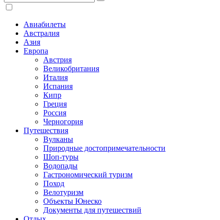
Авиабилеты
Австралия
Азия
Европа
Австрия
Великобритания
Италия
Испания
Кипр
Греция
Россия
Черногория
Путешествия
Вулканы
Природные достопримечательности
Шоп-туры
Водопады
Гастрономический туризм
Поход
Велотуризм
Объекты Юнеско
Документы для путешествий
Отдых