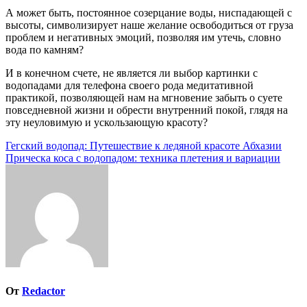
А может быть, постоянное созерцание воды, ниспадающей с
высоты, символизирует наше желание освободиться от груза
проблем и негативных эмоций, позволяя им утечь, словно
вода по камням?
И в конечном счете, не является ли выбор картинки с
водопадами для телефона своего рода медитативной
практикой, позволяющей нам на мгновение забыть о суете
повседневной жизни и обрести внутренний покой, глядя на
эту неуловимую и ускользающую красоту?
Навигация
Гегский водопад: Путешествие к ледяной красоте Абхазии
Прическа коса с водопадом: техника плетения и вариации
по
записям
От
Redactor