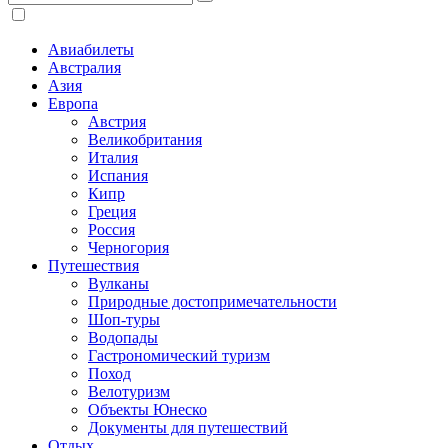
Авиабилеты
Австралия
Азия
Европа
Австрия
Великобритания
Италия
Испания
Кипр
Греция
Россия
Черногория
Путешествия
Вулканы
Природные достопримечательности
Шоп-туры
Водопады
Гастрономический туризм
Поход
Велотуризм
Объекты Юнеско
Документы для путешествий
Отдых