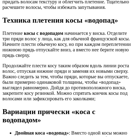
придать волосам текстуру и облегчить плетение. Тщательно
расчешите волосы, чтобы избежать запутывания.
Техника плетения косы «водопад»
Плетение
косы с водопадом
начинается у виска. Отделите
три пряди волос у лица, как для обычной французской косы.
Начните плести обычную косу, но при каждом переплетении
нижнюю прядь отпускайте вниз, а вместо нее берите новую
прядь сверху.
Продолжайте плести косу таким образом вдоль линии роста
волос, отпуская нижние пряди и заменяя их новыми сверху.
Важно следить за тем, чтобы пряди, которые вы отпускаете,
были примерно одинаковой толщины, чтобы «водопад»
выглядел равномерно. Дойдя до противоположного виска,
закрепите косу резинкой. Можно спрятать кончик косы под
волосами или зафиксировать его заколками;
Вариации прически «коса с
водопадом»
Двойная коса «водопад»
: Вместо одной косы можно