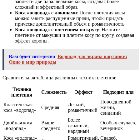
заплести две параллельные косы, создавая более
сложный и эффектный образ.
Коса «водопад» с локонами
: После плетения косы
можно завить распущенные пряди, чтобы придать
прическе дополнительный объем и романтичность.
Коса «водопад» с плетением по кругу
: Начните
плетение от макушки и плетите косу по кругу, создавая
эффект короны.
Вам будет интересно
Водопад для экрана картинки:
Окно в мир природы
Сравнительная таблица различных техник плетения:
Техника
Сложность
Эффект
Подходит для
плетения
Повседневной
Классическая
Легкий,
Средняя
жизни,
коса «водопад»
романтичный
свиданий
Более
Двойная коса
Выше
Особых случаев,
сложный,
«водопад»
среднего
вечеринок
нарядный
Коса «водопад»
Романтичный,
Свадеб,