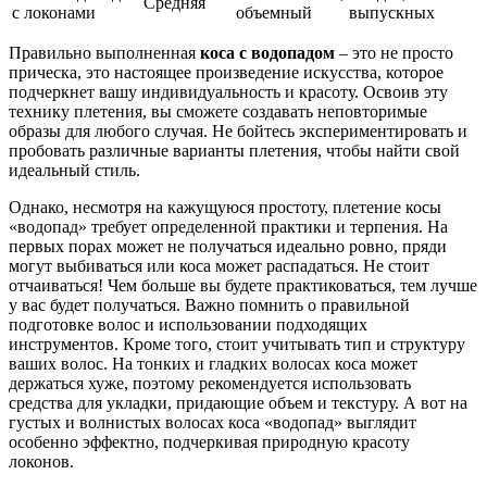
Средняя
с локонами
объемный
выпускных
Правильно выполненная
коса с водопадом
– это не просто
прическа, это настоящее произведение искусства, которое
подчеркнет вашу индивидуальность и красоту. Освоив эту
технику плетения, вы сможете создавать неповторимые
образы для любого случая. Не бойтесь экспериментировать и
пробовать различные варианты плетения, чтобы найти свой
идеальный стиль.
Однако, несмотря на кажущуюся простоту, плетение косы
«водопад» требует определенной практики и терпения. На
первых порах может не получаться идеально ровно, пряди
могут выбиваться или коса может распадаться. Не стоит
отчаиваться! Чем больше вы будете практиковаться, тем лучше
у вас будет получаться. Важно помнить о правильной
подготовке волос и использовании подходящих
инструментов. Кроме того, стоит учитывать тип и структуру
ваших волос. На тонких и гладких волосах коса может
держаться хуже, поэтому рекомендуется использовать
средства для укладки, придающие объем и текстуру. А вот на
густых и волнистых волосах коса «водопад» выглядит
особенно эффектно, подчеркивая природную красоту
локонов.