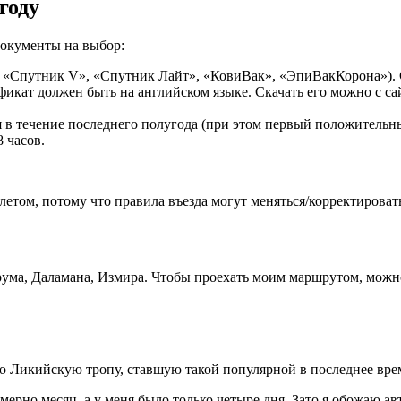
году
документы на выбор:
«Спутник V», «Спутник Лайт», «КовиВак», «ЭпиВакКорона»). С 
фикат должен быть на английском языке. Скачать его можно с сай
я в течение последнего полугода (при этом первый положительны
 часов.
том, потому что правила въезда могут меняться/корректировать
рума, Даламана, Измира. Чтобы проехать моим маршрутом, можно
о Ликийскую тропу, ставшую такой популярной в последнее время
мерно месяц, а у меня было только четыре дня. Зато я обожаю а