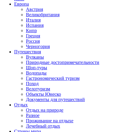
Европа
Австрия
Великобритания
Италия
Испания
Кипр
Греция
Россия
Черногория
Путешествия
Вулканы
Природные достопримечательности
Шоп-туры
Водопады
Гастрономический туризм
Поход
Велотуризм
Объекты Юнеско
Документы для путешествий
Отдых
Отдых на природе
Разное
Проживание на отдыхе
Лечебный отдых
Страны мира