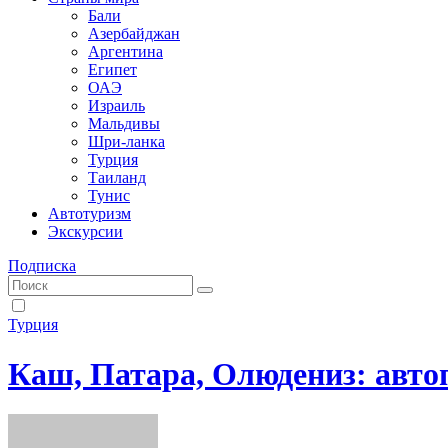
Бали
Азербайджан
Аргентина
Египет
ОАЭ
Израиль
Мальдивы
Шри-ланка
Турция
Таиланд
Тунис
Автотуризм
Экскурсии
Подписка
Турция
Каш, Патара, Олюдениз: авто