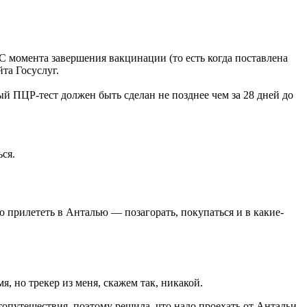
момента завершения вакцинации (то есть когда поставлена
та Госуслуг.
й ПЦР-тест должен быть сделан не позднее чем за 28 дней до
ся.
 прилететь в Анталью — позагорать, покупаться и в какие-
, но трекер из меня, скажем так, никакой.
втопутешествия, поэтому решила, что надо проехать от Антальи