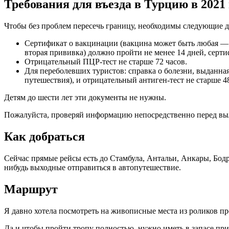
Требования для въезда в Турцию в 2021 
Чтобы без проблем пересечь границу, необходимы следующие 
Сертификат о вакцинации (вакцина может быть любая — 
вторая прививка) должно пройти не менее 14 дней, серти
Отрицательный ПЦР-тест не старше 72 часов.
Для переболевших туристов: справка о болезни, выданна
путешествия), и отрицательный антиген-тест не старше 48
Детям до шести лет эти документы не нужны.
Пожалуйста, проверяй информацию непосредственно перед выле
Как добраться
Сейчас прямые рейсы есть до Стамбула, Антальи, Анкары, Бод
нибудь выходные отправиться в автопутешествие.
Маршрут
Я давно хотела посмотреть на живописные места из роликов пр
Да и чтобы пройти тропу полностью, нужно иметь в запасе при