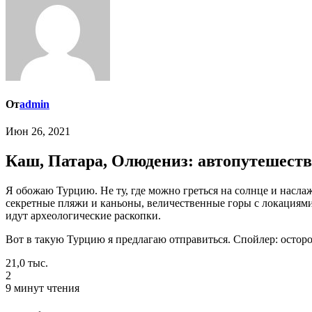
От
admin
Июн 26, 2021
Каш, Патара, Олюдениз: автопутешеств
Я обожаю Турцию. Не ту, где можно греться на солнце и наслаждаться благами all-inclusive, хотя это тоже классный отдых, и турки знают, как делать его качественно и круто. А ту, которая про
секретные пляжи и каньоны, величественные горы с локациями
идут археологические раскопки.
Вот в такую Турцию я предлагаю отправиться. Спойлер: осторо
21,0 тыс.
2
9 минут чтения