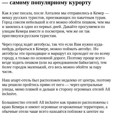
— самому популярному курорту
Как я уже писала, после Анталии мы отправились в Кемер —
мекку русских туристов, приезжающих по пакетным турам.
Город совсем небольшой и его можно обойти пешком, чем мы
и занялись в один из первых дней. Давайте прогуляемся по
улицам Кемера вместе и посмотрим, чем же он так
приглянулся русским туристам.
Через город ходят автобусы, так что если Вам нужно куда-
нибудь добраться в Кемере, можно поймать автобус. Но
автобусы эти проходящие и маршрут их проходит не по всему
городу, а только по основной дороге. Поэтому проще всего
везде ходить пешком (или на арендованном байке/авто), тем
более городок маленький, его весь можно обойти за пару
часов.
Наш апарт-отель был расположен недалеко от центра, поэтому
мы решили пройтись прямо от него — через центральные
улицы, мимо пляжей и дальше в сторону огромных отелей All
inclusive.
Большинство отелей All inclusive как правило расположены с
краю Кемера и имеют огромные огороженные территории, а
обычные отели чаще всего находятся поближе к центру на