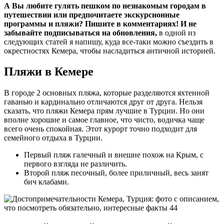
Море чистое и прозрачное за счет камней. В некоторые дни
вода бывает такого ярко голубого цвета, что становится
похоже на Карибское море.
За пределами пляжа сходства с Крымом заканчиваются.
Ухоженная территория с цветочками, аккуратные дорожки и
приличные отели на первой линии.
Пляж Moonlight beach Kemer
Песочный пляж в Кемере чуть более, чем полностью застроен