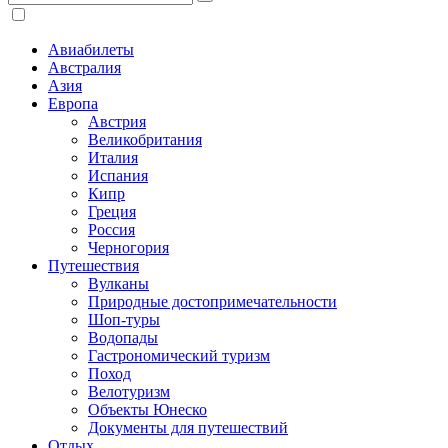
Авиабилеты
Австралия
Азия
Европа
Австрия
Великобритания
Италия
Испания
Кипр
Греция
Россия
Черногория
Путешествия
Вулканы
Природные достопримечательности
Шоп-туры
Водопады
Гастрономический туризм
Поход
Велотуризм
Объекты Юнеско
Документы для путешествий
Отдых