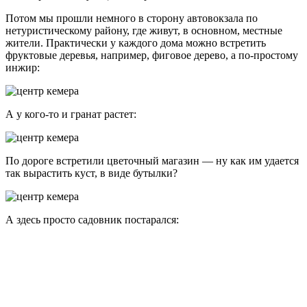
Приятный зеленый город, правда, слишком уж туристический
— невозможно спокойно пройти. На каждой улице сотни
магазинов со всякой турецкой всячиной — сладости,
сувениры, одежда и прочее барахло. И каждый продавец
обязательно будет Вас зазывать зайти именно в его магазин,
причем, на чистом русском языке. Конечно, в Кемере есть
туристы из разных стран, но больше всего именно
русскоговорящих.
А вообще город понравился — есть хоть какая-то
инфраструктура, в отличие от того же Сиде, правда,
достопримечательностей в самом городе практически нет, за
ними нужно выезжать немного подальше.
Кстати, если вы только собираетесь в Кемер, но
еще не выбрали отель, то советую посмотреть на
сайте поисковике hotellook (там можно найти
самые выгодные предложения от 40 систем
бронирования) или выбрать один из этих отелей с
хорошим рейтингом:
А Вы любите гулять пешком по незнакомым городам в
путешествии или предпочитаете экскурсионные
программы и пляжи? Пишите в комментариях! И не
забывайте подписываться на обновления,
в одной из