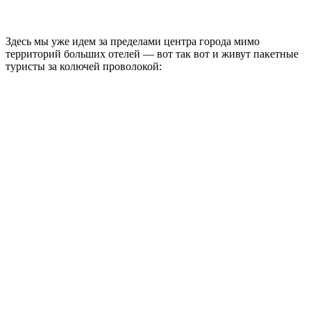
Этот отель мне кажется похожим на кампус колледжа где-
нибудь в Кембридже или Оксфорде:
Будка охраны у этого отеля в виде ветряной мельницы: