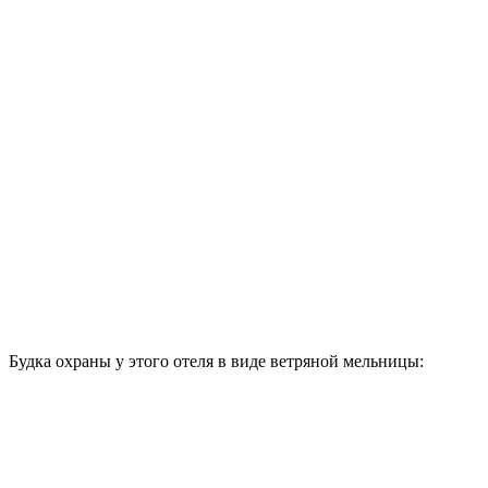
инжир:
А у кого-то и гранат растет:
По дороге встретили цветочный магазин — ну как им удается
так вырастить куст, в виде бутылки?
А здесь просто садовник постарался: