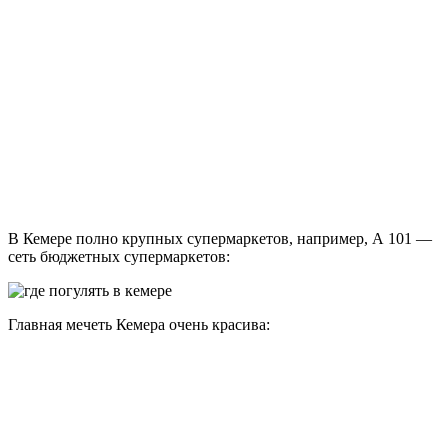
В Кемере полно крупных супермаркетов, например, А 101 —
сеть бюджетных супермаркетов:
Главная мечеть Кемера очень красива:
Пальмы выглядят очень странно — как будто их вырвали,
корни обрезали ровненько по кругу и поставили на тротуар: