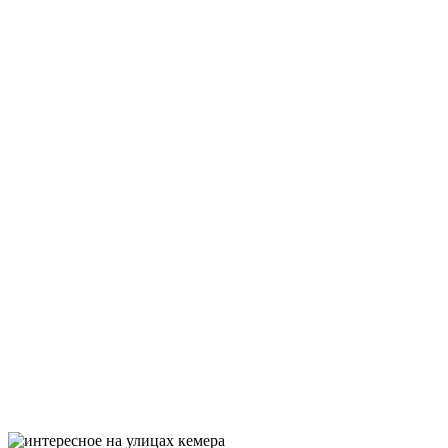
Кстати, в этом же районе можно найти и дома в аренду —
цены мы не спрашивали, но объявления о сдаче в аренду
видели. Район находится между центральной площадью с
башней и автовокзалом Кемера — если хотите подыскать себе
жилье, то начать поиски лучше именно оттуда.