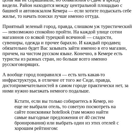
На этом пляже чувствуешь себя, как в Крыму! Галька под
ногами, сотни одинаковых зонтиков, много народу, тетеньки в
чепчиках загорают стоя с поднятыми руками, бетонная
набережная, металлоконструкции и даже волнорезы есть! Ну
чем не Феодосия?
Вам будет интересно
Как поехать в Турцию
самостоятельно: полная пошаговая инструкция
Уже сверху виднеются бесконечные зонтики, под которыми
греют тельца отдыхающие. Даже контингент людей один в
один, как в Коктебеле или Новом Свете. Пляж средних
размеров, но далеко не маленький. Береговая линия узкая.
Лежаки помещаются, но все лежат кучненько, о свободном
пространстве мечтать не приходится.