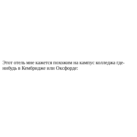
Потом мы прошли немного в сторону автовокзала по
нетуристическому району, где живут, в основном, местные
жители. Практически у каждого дома можно встретить
фруктовые деревья, например, фиговое дерево, а по-простому