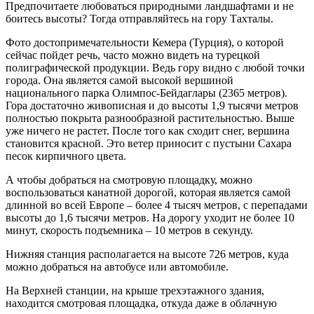
Предпочитаете любоваться природными ландшафтами и не
боитесь высоты? Тогда отправляйтесь на гору Тахталы.
Фото достопримечательности Кемера (Турция), о которой
сейчас пойдет речь, часто можно видеть на турецкой
полиграфической продукции. Ведь гору видно с любой точки
города. Она является самой высокой вершиной
национального парка Олимпос-Бейдаглары (2365 метров).
Гора достаточно живописная и до высоты 1,9 тысячи метров
полностью покрыта разнообразной растительностью. Выше
уже ничего не растет. После того как сходит снег, вершина
становится красной. Это ветер приносит с пустыни Сахара
песок кирпичного цвета.
А чтобы добраться на смотровую площадку, можно
воспользоваться канатной дорогой, которая является самой
длинной во всей Европе – более 4 тысяч метров, с перепадами
высоты до 1,6 тысячи метров. На дорогу уходит не более 10
минут, скорость подъемника – 10 метров в секунду.
Нижняя станция располагается на высоте 726 метров, куда
можно добраться на автобусе или автомобиле.
На Верхней станции, на крыше трехэтажного здания,
находится смотровая площадка, откуда даже в облачную