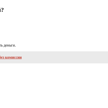
й?
ь деньги.
без комиссии