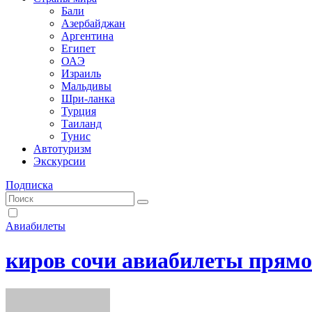
Бали
Азербайджан
Аргентина
Египет
ОАЭ
Израиль
Мальдивы
Шри-ланка
Турция
Таиланд
Тунис
Автотуризм
Экскурсии
Подписка
Авиабилеты
киров сочи авиабилеты прямо