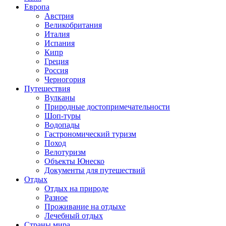
Европа
Австрия
Великобритания
Италия
Испания
Кипр
Греция
Россия
Черногория
Путешествия
Вулканы
Природные достопримечательности
Шоп-туры
Водопады
Гастрономический туризм
Поход
Велотуризм
Объекты Юнеско
Документы для путешествий
Отдых
Отдых на природе
Разное
Проживание на отдыхе
Лечебный отдых
Страны мира