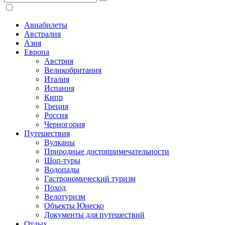
Авиабилеты
Австралия
Азия
Европа
Австрия
Великобритания
Италия
Испания
Кипр
Греция
Россия
Черногория
Путешествия
Вулканы
Природные достопримечательности
Шоп-туры
Водопады
Гастрономический туризм
Поход
Велотуризм
Объекты Юнеско
Документы для путешествий
Отдых