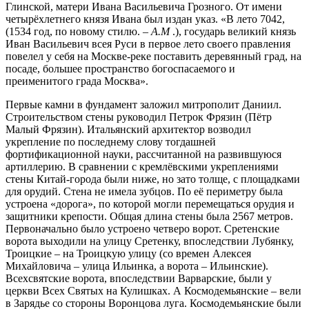
Глинской, матери Ивана Васильевича Грозного. От имени
четырёхлетнего князя Ивана был издан указ. «В лето 7042,
(1534 год, по новому стилю. –
А.М
.), государь великий князь
Иван Васильевич всея Руси в первое лето своего правления
повелел у себя на Москве-реке поставить деревянный град, на
посаде, большее пространство богоспасаемого и
преименитого града Москва».
Первые камни в фундамент заложил митрополит Даниил.
Строительством стены руководил Петрок Фрязин (Пётр
Малый Фрязин). Итальянский архитектор возводил
укрепление по последнему слову тогдашней
фортификационной науки, рассчитанной на развившуюся
артиллерию. В сравнении с кремлёвскими укреплениями
стены Китай-города были ниже, но зато толще, с площадками
для орудий. Стена не имела зубцов. По её периметру была
устроена «дорога», по которой могли перемещаться орудия и
защитники крепости. Общая длина стены была 2567 метров.
Первоначально было устроено четверо ворот. Сретенские
ворота выходили на улицу Сретенку, впоследствии Лубянку,
Троицкие – на Троицкую улицу (со времен Алексея
Михайловича – улица Ильинка, а ворота – Ильинские).
Всехсвятские ворота, впоследствии Варварские, были у
церкви Всех Святых на Кулишках. А Космодемьянские – вели
в Зарядье со стороны Воронцова луга. Космодемьянские были