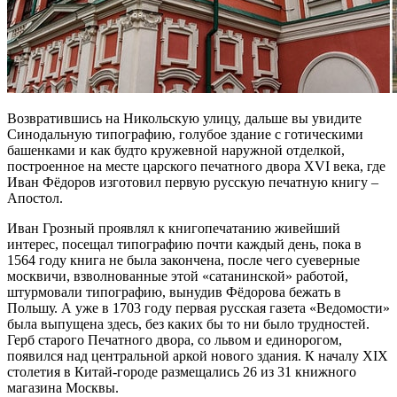
Возвратившись на Никольскую улицу, дальше вы увидите
Синодальную типографию, голубое здание с готическими
башенками и как будто кружевной наружной отделкой,
построенное на месте царского печатного двора XVI века, где
Иван Фёдоров изготовил первую русскую печатную книгу –
Апостол.
Иван Грозный проявлял к книгопечатанию живейший
интерес, посещал типографию почти каждый день, пока в
1564 году книга не была закончена, после чего суеверные
москвичи, взволнованные этой «сатанинской» работой,
штурмовали типографию, вынудив Фёдорова бежать в
Польшу. А уже в 1703 году первая русская газета «Ведомости»
была выпущена здесь, без каких бы то ни было трудностей.
Герб старого Печатного двора, со львом и единорогом,
появился над центральной аркой нового здания. К началу XIX
столетия в Китай-городе размещались 26 из 31 книжного
магазина Москвы.