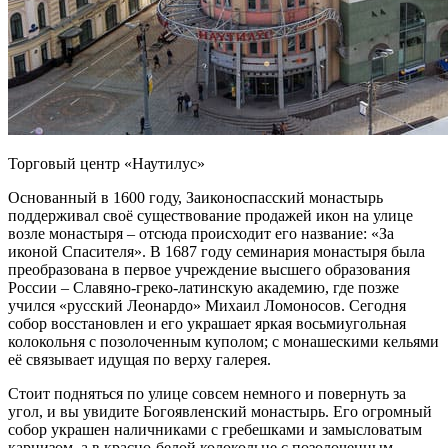
Торговый центр «Наутилус»
Основанный в 1600 году, Заиконоспасский монастырь
поддерживал своё существование продажей икон на улице
возле монастыря – отсюда происходит его название: «За
иконой Спасителя». В 1687 году семинария монастыря была
преобразована в первое учреждение высшего образования
России – Славяно-греко-латинскую академию, где позже
учился «русский Леонардо» Михаил Ломоносов. Сегодня
собор восстановлен и его украшает яркая восьмиугольная
колокольня с позолоченным куполом; с монашескими кельями
её связывает идущая по верху галерея.
Стоит подняться по улице совсем немного и повернуть за
угол, и вы увидите Богоявленский монастырь. Его огромный
собор украшен наличниками с гребешками и замысловатым
карнизом, а в красно-белой колокольне с позолоченным