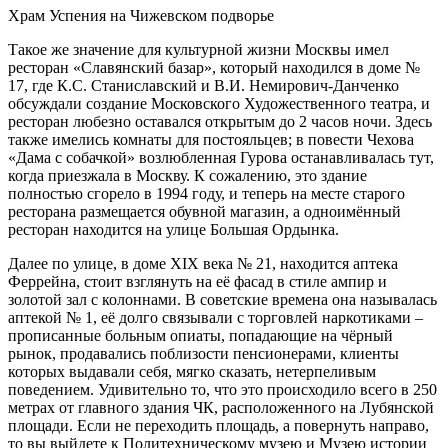
Храм Успения на Чижевском подворье
Такое же значение для культурной жизни Москвы имел
ресторан «Славянский базар», который находился в доме №
17, где К.С. Станиславский и В.И. Немирович-Данченко
обсуждали создание Московского Художественного театра, и
ресторан любезно оставался открытым до 2 часов ночи. Здесь
также имелись комнаты для постояльцев; в повести Чехова
«Дама с собачкой» возлюбленная Гурова останавливалась тут,
когда приезжала в Москву. К сожалению, это здание
полностью сгорело в 1994 году, и теперь на месте старого
ресторана размещается обувной магазин, а одноимённый
ресторан находится на улице Большая Ордынка.
Далее по улице, в доме XIX века № 21, находится аптека
Феррейна, стоит взглянуть на её фасад в стиле ампир и
золотой зал с колоннами. В советские времена она называлась
аптекой № 1, её долго связывали с торговлей наркотиками –
прописанные больным опиаты, попадающие на чёрный
рынок, продавались поблизости пенсионерами, клиенты
которых выдавали себя, мягко сказать, нетерпеливым
поведением. Удивительно то, что это происходило всего в 250
метрах от главного здания ЧК, расположенного на Лубянской
площади. Если не переходить площадь, а повернуть направо,
то вы выйдете к Политехническому музею и Музею истории