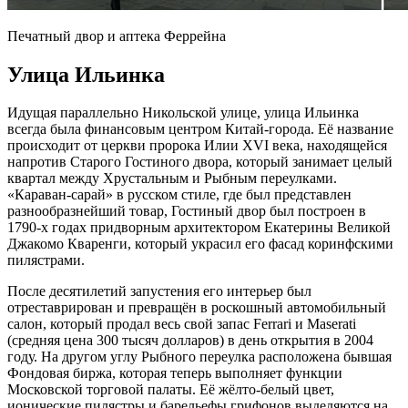
Печатный двор и аптека Феррейна
Улица Ильинка
Идущая параллельно Никольской улице, улица Ильинка
всегда была финансовым центром Китай-города. Её название
происходит от церкви пророка Илии XVI века, находящейся
напротив Старого Гостиного двора, который занимает целый
квартал между Хрустальным и Рыбным переулками.
«Караван-сарай» в русском стиле, где был представлен
разнообразнейший товар, Гостиный двор был построен в
1790-х годах придворным архитектором Екатерины Великой
Джакомо Кваренги, который украсил его фасад коринфскими
пилястрами.
После десятилетий запустения его интерьер был
отреставрирован и превращён в роскошный автомобильный
салон, который продал весь свой запас Ferrari и Maserati
(средняя цена 300 тысяч долларов) в день открытия в 2004
году. На другом углу Рыбного переулка расположена бывшая
Фондовая биржа, которая теперь выполняет функции
Московской торговой палаты. Её жёлто-белый цвет,
ионические пилястры и барельефы грифонов выделяются на