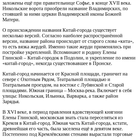
заложены ещё при правительнице Софье, в конце XVII века.
Никольские ворота приобрели название Владимирских, по
стоявшей за ними церкви Владимирской иконы Божией
Матери.
О происхождении названия Китай-города существует
несколько версий. Согласно наиболее распространённой
версии, название района происходит от старого слова «кита»,
то есть вязка жердей. Именно такие жерди применялись при
постройке укреплений. Вспоминают и родину Елены
Глинской – Китай-городок в Подолии, и укрепление по имени
«китай-город», некогда существовавшее в Пронске.
Китай-город начинается от Красной площади, граничит на
севере с Охотным Рядом, Театральной площадью и
Театральным проездом, на востоке с Лубянской и Старой
площадями. Южная граница – Москва-река. Включает в себя
улицы: Никольская, Ильинка, Варварка, а также район
Зарядья.
В XVI веке, в период правления вдовствующей княгини
Елены Глинской, московская знать стала переселяться из
Кремля в Китай-город. Южная часть Китай-города, кстати,
древнейшая его часть, была заселена ещё в девятом веке.
Постепенно под Кремлёвскими стенами вырастали торговые