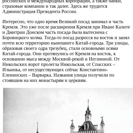
российских и международных корпораций, а также банки,
страховые компании и так далее. Здесь же трудится
Администрация Президента России.
Интересно, что одно время Великий посад занимал и часть
Кремля. Это уже после расширения Кремля при Иване Калите
и Дмитрии Донском часть посада была вытеснена с
Боровицкого холма. Тогда-то посад разросся на восток и занял
почти всю территорию нынешнего Китай-города. Три улицы,
образовав своего одра трезубец, стали основными осями
Китай-города. Они протянулись от Кремля на восток, к
основанию мыса между Москвой-рекой и Неглинной. От
Никольских ворот пролегла Никольская, от Спасских –
Ильинка, от несуществующих сейчас Константино-
Еленинских – Варварка. Названия улицы получили по
стоявшим на них монастырям и церквям.