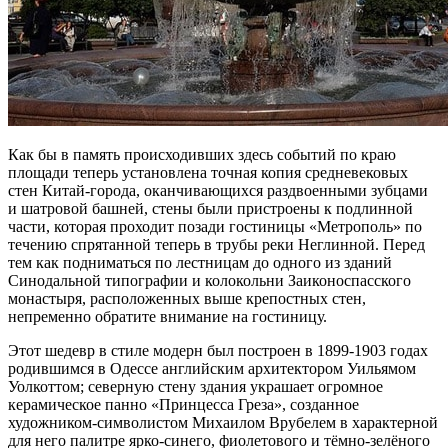
Как бы в память происходивших здесь событий по краю
площади теперь установлена точная копия средневековых
стен Китай-города, оканчивающихся раздвоенными зубцами
и шатровой башней, стены были пристроены к подлинной
части, которая проходит позади гостиницы «Метрополь» по
течению спрятанной теперь в трубы реки Неглинной. Перед
тем как подниматься по лестницам до одного из зданий
Синодальной типографии и колокольни Заиконоспасского
монастыря, расположенных выше крепостных стен,
непременно обратите внимание на гостиницу.
Этот шедевр в стиле модерн был построен в 1899-1903 годах
родившимся в Одессе английским архитектором Уильямом
Уолкоттом; северную стену здания украшает огромное
керамическое панно «Принцесса Греза», созданное
художником-символистом Михаилом Врубелем в характерной
для него палитре ярко-синего, фиолетового и тёмно-зелёного