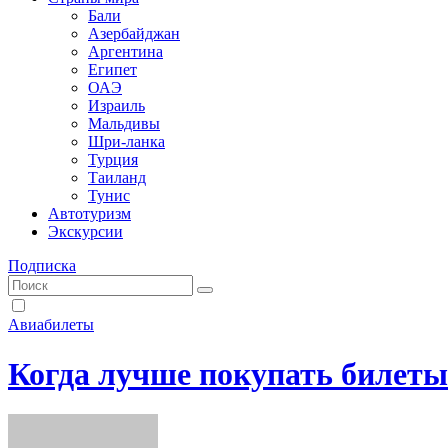
Бали
Азербайджан
Аргентина
Египет
ОАЭ
Израиль
Мальдивы
Шри-ланка
Турция
Таиланд
Тунис
Автотуризм
Экскурсии
Подписка
Авиабилеты
Когда лучше покупать билеты