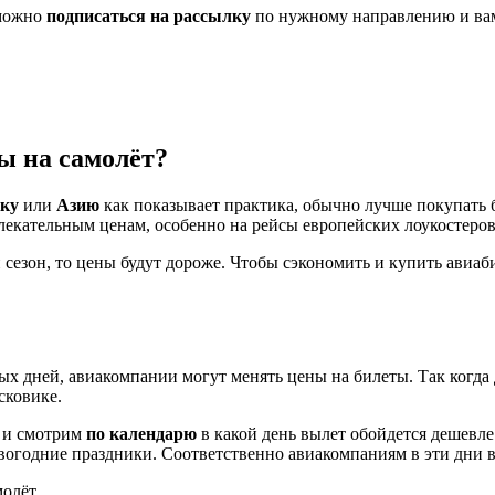
 можно
подписаться на рассылку
по нужному направлению и вам 
ы на самолёт?
ку
или
Азию
как показывает практика, обычно лучше покупать б
лекательным ценам, особенно на рейсы европейских лоукостеров
 сезон, то цены будут дороже. Чтобы сэкономить и купить авиа
ых дней, авиакомпании могут менять цены на билеты. Так когд
сковике.
а и смотрим
по календарю
в какой день вылет обойдется дешевле
овогодние праздники. Соответственно авиакомпаниям в эти дни 
молёт