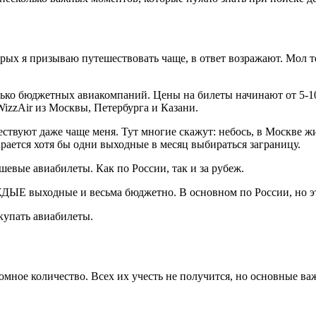
рых я призываю путешествовать чаще, в ответ возражают. Мол те
лько бюджетных авиакомпаний. Цены на билеты начинают от 5-10 
WizzAir из Москвы, Петербурга и Казани.
ествуют даже чаще меня. Тут многие скажут: небось, в Москве ж
арается хотя бы одни выходные в месяц выбираться заграницу.
ешевые авиабилеты. Как по России, так и за рубеж.
АЖДЫЕ выходные и весьма бюджетно. В основном по России, но э
окупать авиабилеты.
омное количество. Всех их учесть не получится, но основные важ