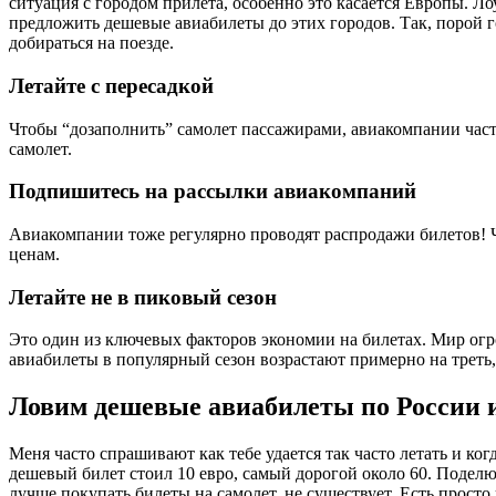
ситуация с городом прилета, особенно это касается Европы. Л
предложить дешевые авиабилеты до этих городов. Так, порой го
добираться на поезде.
Летайте с пересадкой
Чтобы “дозаполнить” самолет пассажирами, авиакомпании част
самолет.
Подпишитесь на рассылки авиакомпаний
Авиакомпании тоже регулярно проводят распродажи билетов! 
ценам.
Летайте не в пиковый сезон
Это один из ключевых факторов экономии на билетах. Мир огр
авиабилеты в популярный сезон возрастают примерно на треть,
Ловим дешевые авиабилеты по России 
Меня часто спрашивают как тебе удается так часто летать и ко
дешевый билет стоил 10 евро, самый дорогой около 60. Поделюс
лучше покупать билеты на самолет, не существует. Есть прост