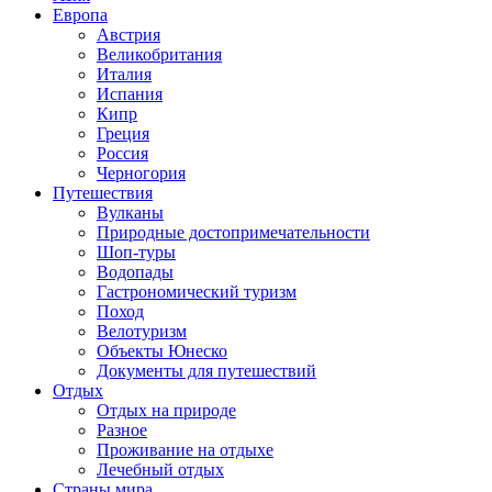
Европа
Австрия
Великобритания
Италия
Испания
Кипр
Греция
Россия
Черногория
Путешествия
Вулканы
Природные достопримечательности
Шоп-туры
Водопады
Гастрономический туризм
Поход
Велотуризм
Объекты Юнеско
Документы для путешествий
Отдых
Отдых на природе
Разное
Проживание на отдыхе
Лечебный отдых
Страны мира