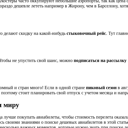
оукостеры часто оккупируют небольшие аэропорты, так как цена
раздо дешевле лететь например в Жирону, чем в Барселону, хотя
о делают скидку на какой-нибудь
стыковочный рейс
. Тут глав
Чтобы не упустить свой шанс, можно
подписаться на рассылку
омный и стран много! Если в одной стране
пиковый сезон
в авг
 поэтому стоит планировать свой отпуск с учетом месяца и напр
и миру
гда лучше покупать авиабилеты, чтобы стоимость перелета оказал
ь своими знаниями о поиске дешевых авиабилетов в этой статье.
о несколько важных моментов, которые нужно знать при поиске 