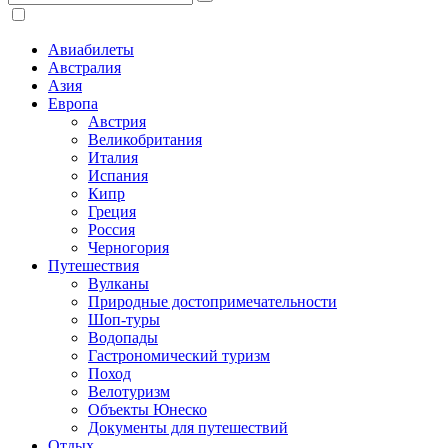
Авиабилеты
Австралия
Азия
Европа
Австрия
Великобритания
Италия
Испания
Кипр
Греция
Россия
Черногория
Путешествия
Вулканы
Природные достопримечательности
Шоп-туры
Водопады
Гастрономический туризм
Поход
Велотуризм
Объекты Юнеско
Документы для путешествий
Отдых