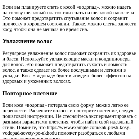
Если вы планируете спать с косой «водопад», можно надеть
на голову шелковый платок или спать на шелковой наволочке.
Это поможет предотвратить спутывание волос и сохранит
прическу в хорошем состоянии. Также, можно слегка заплести
косу, чтобы она не мешала во время сна.
Увлажнение волос
Регулярное увлажнение волос поможет сохранить их здоровье
и блеск. Используйте увлажняющие маски и кондиционеры
для волос. Это поможет предотвратить сухость и ломкость
волос, а также сделает их более послушными и легкими в
укладке. Коса «водопад» будет выглядеть более эффектно на
здоровых и ухоженных волосах.
Повторное плетение
Если коса «водопад» потеряла свою форму, можно легко ее
переплести. Расчешите волосы и повторите плетение, следуя
пошаговой инструкции. Не стесняйтесь экспериментировать с
разными вариантами плетения, чтобы найти свой идеальный
стиль. Помните, что https://www.example.com/kak-plesti-kosy-
vodopad-sovety-po-ukhodu поможет разобраться с любыми
возникающими вопросами.