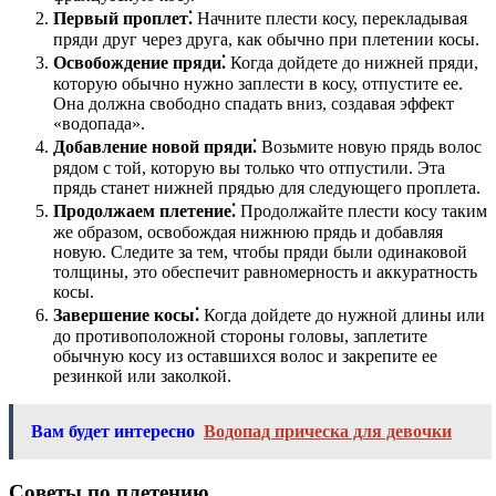
Первый проплет⁚
Начните плести косу, перекладывая
пряди друг через друга, как обычно при плетении косы.
Освобождение пряди⁚
Когда дойдете до нижней пряди,
которую обычно нужно заплести в косу, отпустите ее.
Она должна свободно спадать вниз, создавая эффект
«водопада».
Добавление новой пряди⁚
Возьмите новую прядь волос
рядом с той, которую вы только что отпустили. Эта
прядь станет нижней прядью для следующего проплета.
Продолжаем плетение⁚
Продолжайте плести косу таким
же образом, освобождая нижнюю прядь и добавляя
новую. Следите за тем, чтобы пряди были одинаковой
толщины, это обеспечит равномерность и аккуратность
косы.
Завершение косы⁚
Когда дойдете до нужной длины или
до противоположной стороны головы, заплетите
обычную косу из оставшихся волос и закрепите ее
резинкой или заколкой.
Вам будет интересно
Водопад прическа для девочки
Советы по плетению