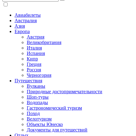
Авиабилеты
Австралия
Азия
Европа
Австрия
Великобритания
Италия
Испания
Кипр
Греция
Россия
Черногория
Путешествия
Вулканы
Природные достопримечательности
Шоп-туры
Водопады
Гастрономический туризм
Поход
Велотуризм
Объекты Юнеско
Документы для путешествий
Отдых