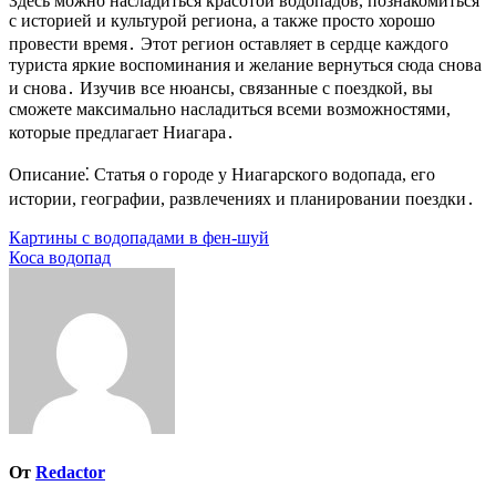
Здесь можно насладиться красотой водопадов, познакомиться
с историей и культурой региона, а также просто хорошо
провести время․ Этот регион оставляет в сердце каждого
туриста яркие воспоминания и желание вернуться сюда снова
и снова․ Изучив все нюансы, связанные с поездкой, вы
сможете максимально насладиться всеми возможностями,
которые предлагает Ниагара․
Описание⁚ Статья о городе у Ниагарского водопада, его
истории, географии, развлечениях и планировании поездки․
Навигация
Картины с водопадами в фен-шуй
Коса водопад
по
записям
От
Redactor