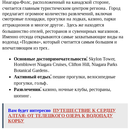
Ниагара-Фолс, расположенный на канадской стороне,
считается главным туристическим центром региона․ Город
предлагает огромное количество развлечений, включая
смотровые площадки, прогулки на лодках, казино, парки
аттракционов и многое другое․ Здесь же находятся
большинство отелей, ресторанов и сувенирных магазинов․
Именно отсюда открываются самые захватывающие виды на
водопад «Подкова», который считается самым большим и
впечатляющим из трех․
Основные достопримечательности⁚
Skylon Tower,
Hornblower Niagara Cruises, Clifton Hill, Niagara Parks
Botanical Gardens․
Активный отдых⁚
пешие прогулки, велосипедные
прогулки, гольф․
Развлечения⁚
казино, ночные клубы, рестораны,
шопинг․
Вам будет интересно
ПУТЕШЕСТВИЕ К СЕРДЦУ
АЛТАЯ: ОТ ТЕЛЕЦКОГО ОЗЕРА К ВОДОПАДУ
КОРБУ