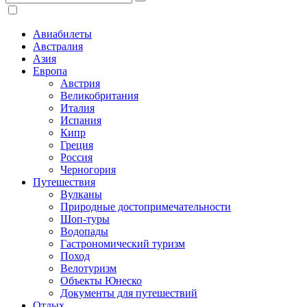
Авиабилеты
Австралия
Азия
Европа
Австрия
Великобритания
Италия
Испания
Кипр
Греция
Россия
Черногория
Путешествия
Вулканы
Природные достопримечательности
Шоп-туры
Водопады
Гастрономический туризм
Поход
Велотуризм
Объекты Юнеско
Документы для путешествий
Отдых